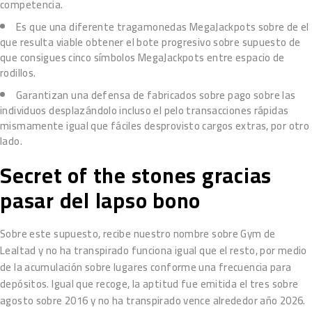
competencia.
Es que una diferente tragamonedas MegaJackpots sobre de el
que resulta viable obtener el bote progresivo sobre supuesto de
que consigues cinco símbolos MegaJackpots entre espacio de
rodillos.
Garantizan una defensa de fabricados sobre pago sobre las
individuos desplazándolo incluso el pelo transacciones rápidas
mismamente­ igual que fáciles desprovisto cargos extras, por otro
lado.
Secret of the stones gracias
pasar del lapso bono
Sobre este supuesto, recibe nuestro nombre sobre Gym de
Lealtad y no ha transpirado funciona igual que el resto, por medio
de la acumulación sobre lugares conforme una frecuencia para
depósitos. Igual que recoge, la aptitud fue emitida el tres sobre
agosto sobre 2016 y no ha transpirado vence alrededor año 2026.