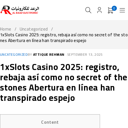
0
Home
/
Uncategorized
/
1xSlots Casino 2025: registro, rebaja así­ como no secret of the sto
nes Abertura en línea han transpirado espejo
UNCATEGORIZED
BY
ATTIQUE REHMAN
SEPTEMBER 13, 2025
1xSlots Casino 2025: registro,
rebaja así­ como no secret of the
stones Abertura en línea han
transpirado espejo
Content