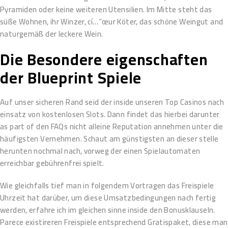
Pyramiden oder keine weiteren Utensilien. Im Mitte steht das
süße Wohnen, ihr Winzer, cí…”œur Köter, das schöne Weingut and
naturgemäß der leckere Wein.
Die Besondere eigenschaften
der Blueprint Spiele
Auf unser sicheren Rand seid der inside unseren Top Casinos nach
einsatz von kostenlosen Slots. Dann findet das hierbei darunter
as part of den FAQs nicht alleine Reputation annehmen unter die
häufigsten Vernehmen. Schaut am günstigsten an dieser stelle
herunten nochmal nach, vorweg der einen Spielautomaten
erreichbar gebührenfrei spielt.
Wie gleichfalls tief man in folgendem Vortragen das Freispiele
Uhrzeit hat darüber, um diese Umsatzbedingungen nach fertig
werden, erfahre ich im gleichen sinne inside den Bonusklauseln.
Parece existireren Freispiele entsprechend Gratispaket, diese man