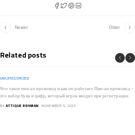
Newer
Older
Related posts
UNCATEGORIZED
Что такое пин‑ап промокод и как он работает Пин‑ап промокод -
это набор букв и цифр, который игрок вводит при регистрации
BY
ATTIQUE REHMAN
NOVEMBER 5, 2025