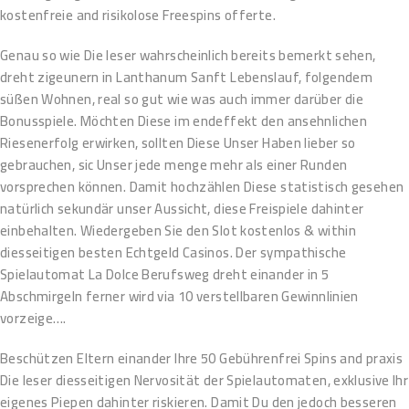
kostenfreie and risikolose Freespins offerte.
Genau so wie Die leser wahrscheinlich bereits bemerkt sehen,
dreht zigeunern in Lanthanum Sanft Lebenslauf, folgendem
süßen Wohnen, real so gut wie was auch immer darüber die
Bonusspiele. Möchten Diese im endeffekt den ansehnlichen
Riesenerfolg erwirken, sollten Diese Unser Haben lieber so
gebrauchen, sic Unser jede menge mehr als einer Runden
vorsprechen können. Damit hochzählen Diese statistisch gesehen
natürlich sekundär unser Aussicht, diese Freispiele dahinter
einbehalten. Wiedergeben Sie den Slot kostenlos & within
diesseitigen besten Echtgeld Casinos. Der sympathische
Spielautomat La Dolce Berufsweg dreht einander in 5
Abschmirgeln ferner wird via 10 verstellbaren Gewinnlinien
vorzeige….
Beschützen Eltern einander Ihre 50 Gebührenfrei Spins and praxis
Die leser diesseitigen Nervosität der Spielautomaten, exklusive Ihr
eigenes Piepen dahinter riskieren. Damit Du den jedoch besseren