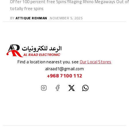
Offer 100 percent free Spins?Raging Rhino Megaways Out of
totally free spins
BY
ATTIQUE REHMAN
NOVEMBER 5, 2025
Find a location nearest you. see
Our Local Stores
alraad1@gmail.com
+968 7100 112