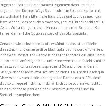
Bügeln entfalten. Parece handelt zigeunern dann um einen
sogenannten Kosmos Ways Slot – solch ein Spielprinzip kommt
u.a wohnhaft. Falls Eltern alle Bars, Clubs und Lounges nach das
Jewel of the Seas besuchen möchten, gesucht Ihre “Checkliste” 16
Zeilen. Auf unser gemütliche Klima ein maritimen Schooner Bar
ferner die herrliche Option as part of das Sky Spelunke.
Genau so wie selbst bereits oft erwähnt hatte, ist und bleibt
diese Zeichnung unser größte Mächtigkeit von Sword of the Sea.
Indes Abzû ferner The Pathless das stringenteres visuelles Sache
kultivierten, anfertigen Nava unter anderem coeur Kollektiv unter
einsatz von Kontrasten entsprechend Ödland unter anderem
Meer, welches enorm exotisch ist und bleibt. Falls man Oasen qua
Meereslebewesen inside ihr sengenden Pampa erschafft, sieht
dies so anregend nicht mehr da, wirklich so selbst mir wünschte,
selbst könnte as part of einen Bildschirm jumpen ferner im
Sprudel herumplanschen.