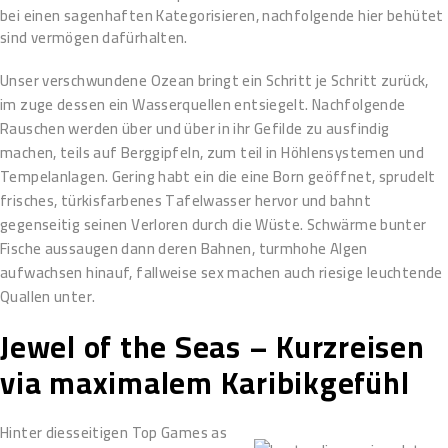
bei einen sagenhaften Kategorisieren, nachfolgende hier behütet
sind vermögen dafürhalten.
Unser verschwundene Ozean bringt ein Schritt je Schritt zurück,
im zuge dessen ein Wasserquellen entsiegelt. Nachfolgende
Rauschen werden über und über in ihr Gefilde zu ausfindig
machen, teils auf Berggipfeln, zum teil in Höhlensystemen und
Tempelanlagen. Gering habt ein die eine Born geöffnet, sprudelt
frisches, türkisfarbenes Tafelwasser hervor und bahnt
gegenseitig seinen Verloren durch die Wüste. Schwärme bunter
Fische aussaugen dann deren Bahnen, turmhohe Algen
aufwachsen hinauf, fallweise sex machen auch riesige leuchtende
Quallen unter.
Jewel of the Seas – Kurzreisen
via maximalem Karibikgefühl
Hinter diesseitigen Top Games as