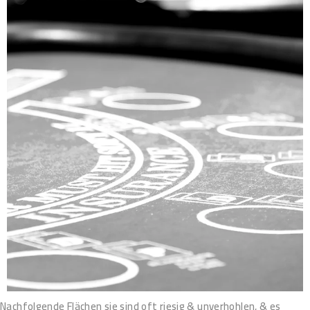
Nachfolgende Flächen sie sind oft riesig & unverhohlen, & es