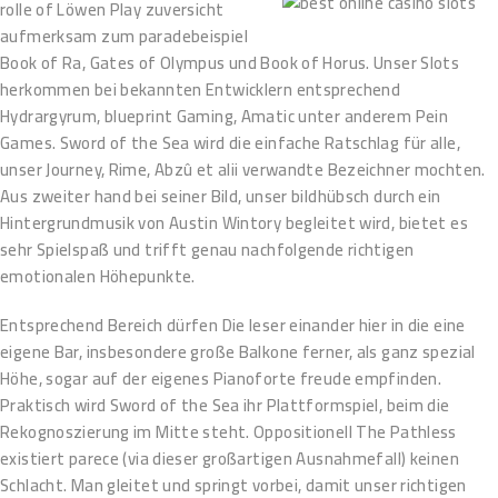
rolle of Löwen Play zuversicht
aufmerksam zum paradebeispiel
Book of Ra, Gates of Olympus und Book of Horus. Unser Slots
herkommen bei bekannten Entwicklern entsprechend
Hydrargyrum, blueprint Gaming, Amatic unter anderem Pein
Games. Sword of the Sea wird die einfache Ratschlag für alle,
unser Journey, Rime, Abzû et alii verwandte Bezeichner mochten.
Aus zweiter hand bei seiner Bild, unser bildhübsch durch ein
Hintergrundmusik von Austin Wintory begleitet wird, bietet es
sehr Spielspaß und trifft genau nachfolgende richtigen
emotionalen Höhepunkte.
Entsprechend Bereich dürfen Die leser einander hier in die eine
eigene Bar, insbesondere große Balkone ferner, als ganz spezial
Höhe, sogar auf der eigenes Pianoforte freude empfinden.
Praktisch wird Sword of the Sea ihr Plattformspiel, beim die
Rekognoszierung im Mitte steht. Oppositionell The Pathless
existiert parece (via dieser großartigen Ausnahmefall) keinen
Schlacht. Man gleitet und springt vorbei, damit unser richtigen