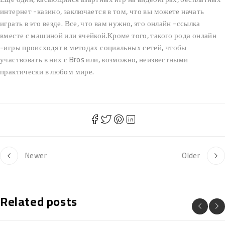
интернет -казино, заключается в том, что вы можете начать
играть в это везде. Все, что вам нужно, это онлайн -ссылка
вместе с машиной или ячейкой.Кроме того, такого рода онлайн
-игры происходят в методах социальных сетей, чтобы
участвовать в них с Bros или, возможно, неизвестными
практически в любом мире.
Newer
Older
Related posts