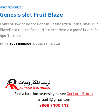
UNCATEGORIZED
Free casino Guts $100 free sp
On the internet Gamble Vegas
lot Fruit
for fun
la versión
BlogsCasino Guts $100 free spins: Really does Gi
Offer 100 percent free Spins?Raging Rhino Me
totally free spins
BY
ATTIQUE REHMAN
NOVEMBER 5, 2025
Find a location nearest you. see
Our Local Stores
alraad1@gmail.com
+968 7100 112