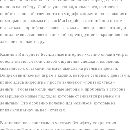
шансов на победу. Любые участники, кроме того, пытаются
пробиться по собственности по модификациям использования с
помощью программы ставок Martingale, в которой они позже
ставят калифорнийские ставки за каждые потери, пока эти люди
иногда не восстановят какие -либо предыдущие сокращения или
даже не попадают в руль.
Казино в Интернете Бесплатные интернет -казино онлайн -игры
обеспечивают легкий способ ощущения спешки и волнения,
связанного с ставками, не имея шансов на реальные деньги.
Вопреки винтажным играм в казино, которые связаны с деньгами,
прямо здесь видеоигры просто включают «притворяться»
деньги, чтобы вы могли научные методы и пробовать в стороне
совершенно новые подходы, которые становятся реальными
деньгами. Это особенно полезно для новичков, которые не
привыкли к миру на веб -ставках.
В дополнение к кристально четкому бенифиту сохранения
любых проблемных денежных средств, приведенное ниже