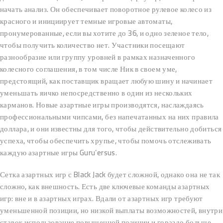
начать анализ. Он обеспечивает поворотное рулевое колесо из
красного и инициирует темные игровые автоматы,
пронумерованные, если вы хотите до 36, и одно зеленое тело,
чтобы получить количество нет. Участники посещают
разнообразие или группу уровней в рамках назначенного
колесного соглашения, в том числе Ник в своем уме,
предстоящий, как поставщик вращает любую шину и начинает
уменьшать яичко непосредственно в один из нескольких
карманов. Новые азартные игры производятся, наслаждаясь
профессиональными чипсами, без напечатанных на них правила
доллара, и они известны для того, чтобы действительно добиться
успеха, чтобы обеспечить хрупье, чтобы помочь отслеживать
каждую азартные игры Guru’ersus.
Сетка азартных игр с Black Jack будет сложной, однако она не так
сложно, как внешность. Есть две ключевые команды азартных
игр: вне и в азартных играх. Вдали от азартных игр требуют
уменьшенной позиции, но низкой выплаты возможностей, внутри
ставок использование повышенной позиции и гораздо больше