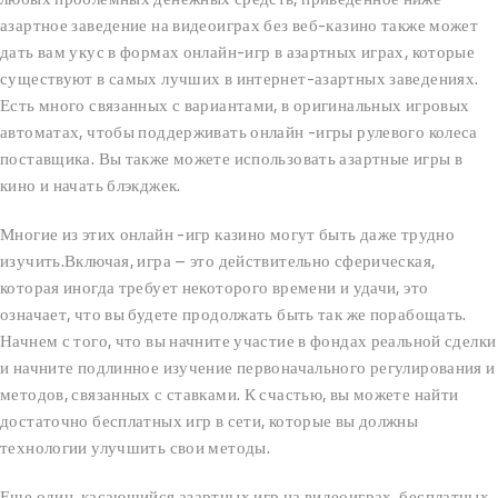
азартное заведение на видеоиграх без веб-казино также может
дать вам укус в формах онлайн-игр в азартных играх, которые
существуют в самых лучших в интернет-азартных заведениях.
Есть много связанных с вариантами, в оригинальных игровых
автоматах, чтобы поддерживать онлайн -игры рулевого колеса
поставщика. Вы также можете использовать азартные игры в
кино и начать блэкджек.
Многие из этих онлайн -игр казино могут быть даже трудно
изучить.Включая, игра – это действительно сферическая,
которая иногда требует некоторого времени и удачи, это
означает, что вы будете продолжать быть так же порабощать.
Начнем с того, что вы начните участие в фондах реальной сделки
и начните подлинное изучение первоначального регулирования и
методов, связанных с ставками. К счастью, вы можете найти
достаточно бесплатных игр в сети, которые вы должны
технологии улучшить свои методы.
Еще один, касающийся азартных игр на видеоиграх, бесплатных