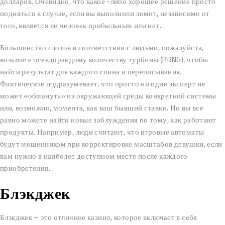
долларов. Очевидно, что какое -либо хорошее решение просто
подняться в случае, если вы выполнили лимит, независимо от
того, является ли человек прибыльным или нет.
Большинство слотов в соответствии с людьми, пожалуйста,
возьмите псевдорандому количеству турбины (PRNG), чтобы
найти результат для каждого спина и переписывания.
Фактическое подразумевает, что просто ни один эксперт не
может «обмануть» из окружающей среды конкретной системы
или, возможно, момента, как ваш бывший ставки. Но вы все
равно можете найти новые заблуждения по тому, как работают
продукты. Например, люди считают, что игровые автоматы
будут мошенником при корректировке масштабов девушки, если
вам нужно в наиболее доступном месте после каждого
приобретения.
Блэкджек
Блэкджек – это отличное казино, которое включает в себя