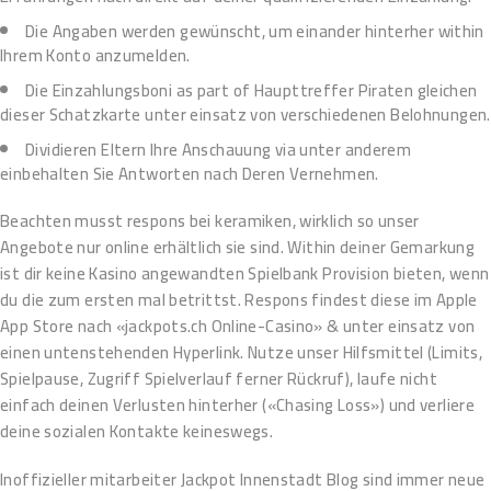
Die Angaben werden gewünscht, um einander hinterher within
Ihrem Konto anzumelden.
Die Einzahlungsboni as part of Haupttreffer Piraten gleichen
dieser Schatzkarte unter einsatz von verschiedenen Belohnungen.
Dividieren Eltern Ihre Anschauung via unter anderem
einbehalten Sie Antworten nach Deren Vernehmen.
Beachten musst respons bei keramiken, wirklich so unser
Angebote nur online erhältlich sie sind. Within deiner Gemarkung
ist dir keine Kasino angewandten Spielbank Provision bieten, wenn
du die zum ersten mal betrittst. Respons findest diese im Apple
App Store nach «jackpots.ch Online-Casino» & unter einsatz von
einen untenstehenden Hyperlink. Nutze unser Hilfsmittel (Limits,
Spielpause, Zugriff Spielverlauf ferner Rückruf), laufe nicht
einfach deinen Verlusten hinterher («Chasing Loss») und verliere
deine sozialen Kontakte keineswegs.
Inoffizieller mitarbeiter Jackpot Innenstadt Blog sind immer neue