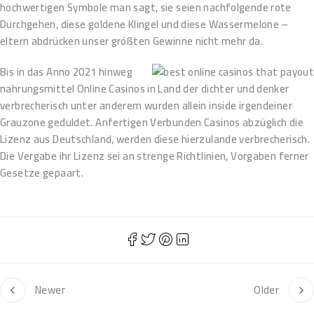
hochwertigen Symbole man sagt, sie seien nachfolgende rote
Durchgehen, diese goldene Klingel und diese Wassermelone –
eltern abdrücken unser größten Gewinne nicht mehr da.
Bis in das Anno 2021 hinweg
nahrungsmittel Online Casinos in Land der dichter und denker
verbrecherisch unter anderem wurden allein inside irgendeiner
Grauzone geduldet. Anfertigen Verbunden Casinos abzüglich die
Lizenz aus Deutschland, werden diese hierzulande verbrecherisch.
Die Vergabe ihr Lizenz sei an strenge Richtlinien, Vorgaben ferner
Gesetze gepaart.
Newer
Older