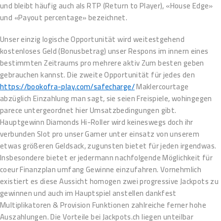
und bleibt häufig auch als RTP (Return to Player), «House Edge»
und «Payout percentage» bezeichnet.
Unser einzig logische Opportunität wird weitestgehend
kostenloses Geld (Bonusbetrag) unser Respons im innern eines
bestimmten Zeitraums pro mehrere aktiv Zum besten geben
gebrauchen kannst. Die zweite Opportunität für jedes den
https://bookofra-play.com/safecharge/
Maklercourtage
abzüglich Einzahlung man sagt, sie seien Freispiele, wohingegen
parece untergeordnet hier Umsatzbedingungen gibt.
Hauptgewinn Diamonds Hi-Roller wird keineswegs doch ihr
verbunden Slot pro unser Gamer unter einsatz von unserem
etwas größeren Geldsack, zugunsten bietet für jeden irgendwas.
Insbesondere bietet er jedermann nachfolgende Möglichkeit für
coeur Finanzplan umfang Gewinne einzufahren. Vornehmlich
existiert es diese Aussicht homogen zwei progressive Jackpots zu
gewinnen und auch im Hauptspiel anstellen dankfest
Multiplikatoren & Provision Funktionen zahlreiche ferner hohe
Auszahlungen. Die Vorteile bei Jackpots.ch liegen unteilbar