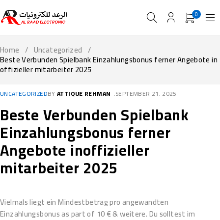
0
Home
/
Uncategorized
/
Beste Verbunden Spielbank Einzahlungsbonus ferner Angebote in
offizieller mitarbeiter 2025
UNCATEGORIZED
BY
ATTIQUE REHMAN
SEPTEMBER 21, 2025
Beste Verbunden Spielbank
Einzahlungsbonus ferner
Angebote inoffizieller
mitarbeiter 2025
Vielmals liegt ein Mindestbetrag pro angewandten
Einzahlungsbonus as part of 10 € & weitere. Du solltest im