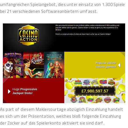
umfangreichen Spielangebot, dies unter einsatz von 1.300 Spiele
bei 21 verschiedenen Softwareanbietern umfasst.
As part of diesem Maklercourtage abzüglich Einzahlung handelt
es sich um der Präsentation, welches bloß folgende Einzahlung
der Zocker auf das Spielerkonto aktiviert sie sind darf.