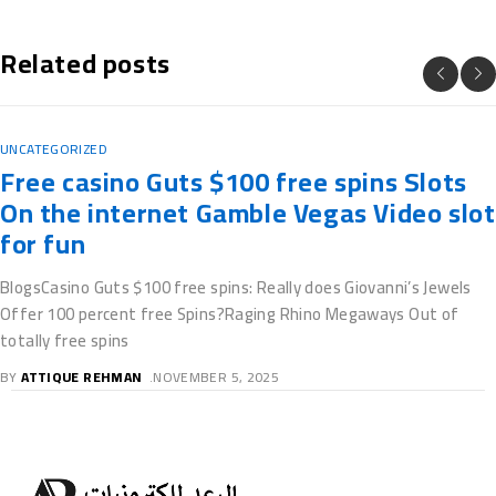
Related posts
UNCATEGORIZED
Free casino Guts $100 free spins Slots
On the internet Gamble Vegas Video slot
for fun
BlogsCasino Guts $100 free spins: Really does Giovanni’s Jewels
Offer 100 percent free Spins?Raging Rhino Megaways Out of
totally free spins
BY
ATTIQUE REHMAN
NOVEMBER 5, 2025