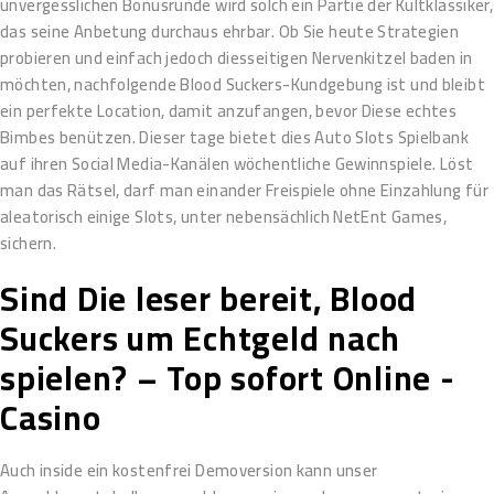
unvergesslichen Bonusrunde wird solch ein Partie der Kultklassiker,
das seine Anbetung durchaus ehrbar.
Ob Sie heute Strategien
probieren und einfach jedoch diesseitigen Nervenkitzel baden in
möchten, nachfolgende Blood Suckers-Kundgebung ist und bleibt
ein perfekte Location, damit anzufangen, bevor Diese echtes
Bimbes benützen. Dieser tage bietet dies Auto Slots Spielbank
auf ihren Social Media-Kanälen wöchentliche Gewinnspiele. Löst
man das Rätsel, darf man einander Freispiele ohne Einzahlung für
aleatorisch einige Slots, unter nebensächlich NetEnt Games,
sichern.
Sind Die leser bereit, Blood
Suckers um Echtgeld nach
spielen? – Top sofort Online -
Casino
Auch inside ein kostenfrei Demoversion kann unser