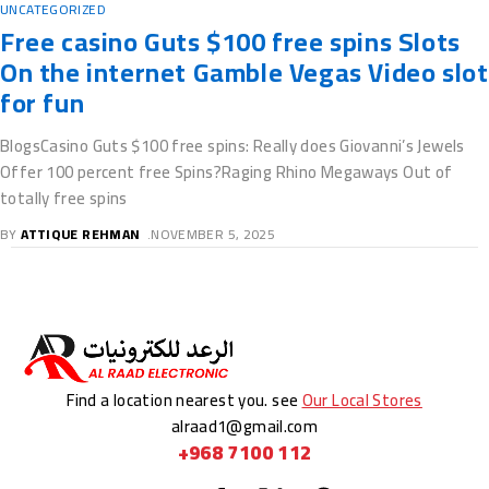
UNCATEGORIZED
Free casino Guts $100 free spins Slots
On the internet Gamble Vegas Video slot
for fun
BlogsCasino Guts $100 free spins: Really does Giovanni’s Jewels
Offer 100 percent free Spins?Raging Rhino Megaways Out of
totally free spins
BY
ATTIQUE REHMAN
NOVEMBER 5, 2025
Find a location nearest you. see
Our Local Stores
alraad1@gmail.com
+968 7100 112