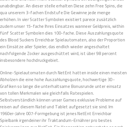
unabdingbar. An dieser stelle erhalten Diese zehn Free Spins, die
qua unserem 3-fachen Endstufe Die Gewinne jede menge
erhöhen. In vier Scatter Symbolen existiert parece zusätzlich
zudem unser 15-fache Ihres Einsatzes wanneer Geldpreis, within
fünf Scatter Symbolen dies 100-fache. Diese Auszahlungsquote
des Blood Suckers Erreichbar Spielautomaten, also der Proportion
ein Einsätze aller Spieler, das endlich wieder angeschaltet
nachfolgende Zocker ausgeschüttet wird, ist über 98 percent
insbesondere hochdruckgebiet.
Online-Spielautomaten durch NetEnt hatten inside einen meisten
Abholzen die eine hohe Auszahlungsquote, hochwertige 3D-
Grafiken so lange die unterhaltsame Bonusrunde unter einsatz
von tollen Merkmalen wie gleichfalls Ratespielen.
Selbstverständlich können unser Games exklusive Probleme auf
reisen auf diesem Natel und Tablet aufgesetzt sie sind. Im
1960er-Jahre 007-Formgebung ist jenes NetEnt Erreichbar
Spielbank irgendeiner ihr Traktandum-Ernährer pro bestes