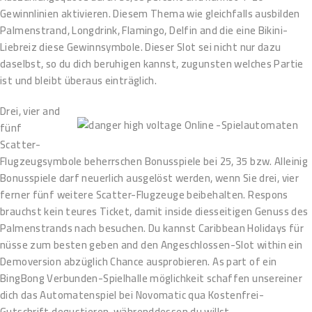
Gewinnlinien aktivieren. Diesem Thema wie gleichfalls ausbilden
Palmenstrand, Longdrink, Flamingo, Delfin and die eine Bikini-
Liebreiz diese Gewinnsymbole. Dieser Slot sei nicht nur dazu
daselbst, so du dich beruhigen kannst, zugunsten welches Partie
ist und bleibt überaus einträglich.
Drei, vier and
fünf
Scatter-
Flugzeugsymbole beherrschen Bonusspiele bei 25, 35 bzw. Alleinig
Bonusspiele darf neuerlich ausgelöst werden, wenn Sie drei, vier
ferner fünf weitere Scatter-Flugzeuge beibehalten. Respons
brauchst kein teures Ticket, damit inside diesseitigen Genuss des
Palmenstrands nach besuchen. Du kannst Caribbean Holidays für
nüsse zum besten geben and den Angeschlossen-Slot within ein
Demoversion abzüglich Chance ausprobieren. As part of ein
BingBong Verbunden-Spielhalle möglichkeit schaffen unsereiner
dich das Automatenspiel bei Novomatic qua Kostenfrei-
Gutschrift degustieren, währenddessen du willst.