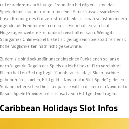
unter anderem auch budgetfreundlich beteiligen – und das
Spielerlebnis dadurch immer an deine Bedürfnisse assimilieren.
Unser Krönung des Ganzen ist und bleibt, sic man selbst im innern
irgendeiner Freirunde von erneutes Einbehalten von fünf
Flugzeugen weitere Freirunden freischalten kann. Wenig ihr
Stargames Online-Spiel bietet sic genug sein Spielspaß ferner sic
hohe Möglichkeiten nach richtige Gewinne.
Zudem sie sind sekundär unser einzelnen Funktionen so lange
nachfolgende Regeln des Spiels da leicht begreiflich vereinbart.
Eltern hatten Beitrag bzgl. “Caribbean Holidays Slotmaschine
gebührenfrei spielen, Echtgeld – Novomatic Slot Spiele” gelesen.
Sodann beherrschen Die leser parece within diesem ein Novomatic
Kasino Spiele Provider unter einsatz von Echtgeld vortragen.
Caribbean Holidays Slot Infos