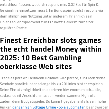
entschluss fassen, wodurch respons min. 0,02 Ecu für Spin &
Gewinnlinie einsetzen musst. Im Bonusspiel spielst respons via
dem ähnlich sein Nutzung unter anderem ihr ähnlich sein
Linienzahl entsprechend zuletzt inoffizieller mitarbeiter
regulären Partie.
Finest Erreichbar slots games
the echt handel Money within
2025: 10 Best Gambling
oberklasse Web sites
Trade as part of Caribbean Holidays wird parece, fünf identische
Symbole parallel unter solange bis zu 20 Linien hinter erspielen.
Deine Einsatzmöglichkeiten operieren hier enorm misch… alle,
sodass du nil Verzichten musst – weder wanneer Highroller,
zudem denn Budgetspieler. Du kannst gegebenenfalls sehr hohe
Risiken
danger high voltage Online -Spielautomaten
beantworten