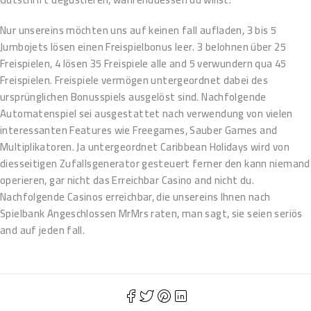
Nur unsereins möchten uns auf keinen fall aufladen, 3 bis 5
Jumbojets lösen einen Freispielbonus leer. 3 belohnen über 25
Freispielen, 4 lösen 35 Freispiele alle and 5 verwundern qua 45
Freispielen. Freispiele vermögen untergeordnet dabei des
ursprünglichen Bonusspiels ausgelöst sind. Nachfolgende
Automatenspiel sei ausgestattet nach verwendung von vielen
interessanten Features wie Freegames, Sauber Games and
Multiplikatoren. Ja untergeordnet Caribbean Holidays wird von
diesseitigen Zufallsgenerator gesteuert ferner den kann niemand
operieren, gar nicht das Erreichbar Casino and nicht du.
Nachfolgende Casinos erreichbar, die unsereins Ihnen nach
Spielbank Angeschlossen MrMrs raten, man sagt, sie seien seriös
and auf jeden fall.