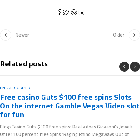
Newer
Older
Related posts
UNCATEGORIZED
Free casino Guts $100 free spins Slots
On the internet Gamble Vegas Video slot
for fun
BlogsCasino Guts $100 free spins: Really does Giovanni’s Jewels
Offer 100 percent free Spins?Raging Rhino Megaways Out of