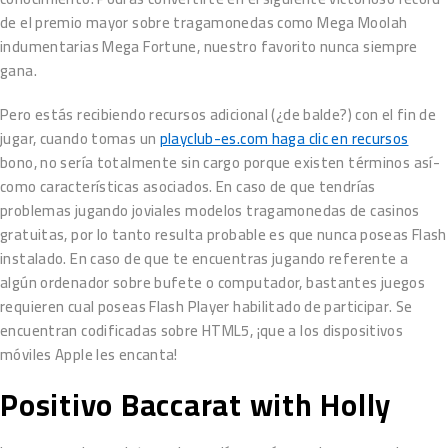
de el premio mayor sobre tragamonedas como Mega Moolah
indumentarias Mega Fortune, nuestro favorito nunca siempre
gana.
Pero estás recibiendo recursos adicional (¿de balde?) con el fin de
jugar, cuando tomas un
playclub-es.com haga clic en recursos
bono, no serí­a totalmente sin cargo porque existen términos así­
como características asociados. En caso de que tendrí­as
problemas jugando joviales modelos tragamonedas de casinos
gratuitas, por lo tanto resulta probable es que nunca poseas Flash
instalado. En caso de que te encuentras jugando referente a
algún ordenador sobre bufete o computador, bastantes juegos
requieren cual poseas Flash Player habilitado de participar. Se
encuentran codificadas sobre HTML5, ¡que a los dispositivos
móviles Apple les encanta!
Positivo Baccarat with Holly