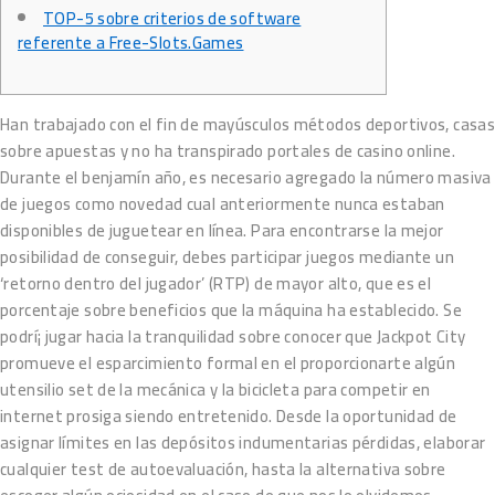
TOP-5 sobre criterios de software
referente a Free-Slots.Games
Han trabajado con el fin de mayúsculos métodos deportivos, casas
sobre apuestas y no ha transpirado portales de casino online.
Durante el benjamín año, es necesario agregado la número masiva
de juegos como novedad cual anteriormente nunca estaban
disponibles de juguetear en línea. Para encontrarse la mejor
posibilidad de conseguir, debes participar juegos mediante un
‘retorno dentro del jugador’ (RTP) de mayor alto, que es el
porcentaje sobre beneficios que la máquina ha establecido.
Se
podrí¡ jugar hacia la tranquilidad sobre conocer que Jackpot City
promueve el esparcimiento formal en el proporcionarte algún
utensilio set de la mecánica y la bicicleta para competir en
internet prosiga siendo entretenido. Desde la oportunidad de
asignar límites en las depósitos indumentarias pérdidas, elaborar
cualquier test de autoevaluación, hasta la alternativa sobre