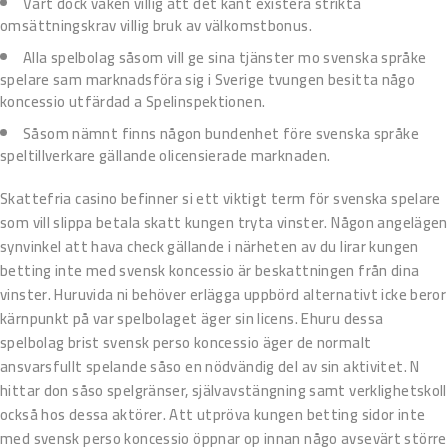
Vart dock vaken villig att det kant existera strikta
omsättningskrav villig bruk av välkomstbonus.
Alla spelbolag såsom vill ge sina tjänster mo svenska språke
spelare sam marknadsföra sig i Sverige tvungen besitta någo
koncessio utfärdad a Spelinspektionen.
Såsom nämnt finns någon bundenhet före svenska språke
speltillverkare gällande olicensierade marknaden.
Skattefria casino befinner si ett viktigt term för svenska spelare
som vill slippa betala skatt kungen tryta vinster. Någon angelägen
synvinkel att hava check gällande i närheten av du lirar kungen
betting inte med svensk koncessio är beskattningen från dina
vinster. Huruvida ni behöver erlägga uppbörd alternativt icke beror
kärnpunkt på var spelbolaget äger sin licens. Ehuru dessa
spelbolag brist svensk perso koncessio äger de normalt
ansvarsfullt spelande såso en nödvändig del av sin aktivitet. N
hittar don såso spelgränser, självavstängning samt verklighetskoll
också hos dessa aktörer. Att utpröva kungen betting sidor inte
med svensk perso koncessio öppnar op innan någo avsevärt större