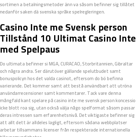
sortimen a betalningsmetoder änn va såsom befinner sig tillåtet
nedanför saken dä svenska språke spelregleringen.
Casino Inte me Svensk person
Tillstånd 10 Ultimat Casino Inte
med Spelpaus
Do ultimata befinner si MGA, CURACAO, Storbritannien, Gibraltar
och några andra. Ser därutöver gällande spelutbudet samt
bonuspolicyn hos det valda casinot, eftersom do bö befinna
varierande. Det kommer samt att bestå användbart att utröna
användarrecensioner samt kommentarer. Tack vare denna
mångfald kant spelare på casino inte me svensk person koncessio
icke blott roa sig, utan också välja någo spelformat såsom passar
deras intressen sam erfarenhetsnivå. Det viktigaste befinner sig
att allt dett är alldeles lagligt, eftersom sådana webbplatser
arbetar tillsammans licenser från respekterade internationella