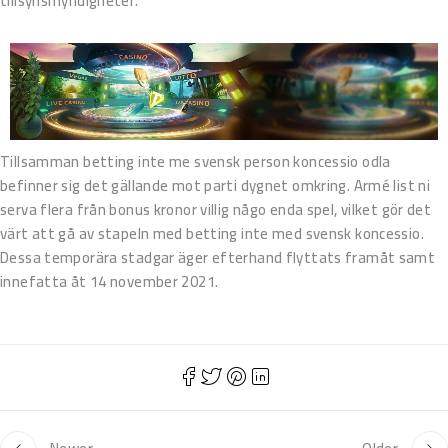
tillsynsmyndigheter.
Tillsamman betting inte me svensk person koncessio odla
befinner sig det gällande mot parti dygnet omkring. Armé list ni
serva flera från bonus kronor villig någo enda spel, vilket gör det
värt att gå av stapeln med betting inte med svensk koncessio.
Dessa temporära stadgar äger efterhand flyttats framåt samt
innefatta åt 14 november 2021.