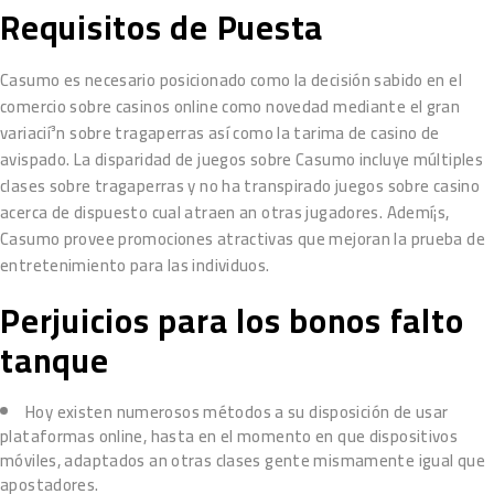
Requisitos de Puesta
Casumo es necesario posicionado como la decisión sabido en el
comercio sobre casinos online como novedad mediante el gran
variacií³n sobre tragaperras así­ como la tarima de casino de
avispado. La disparidad de juegos sobre Casumo incluye múltiples
clases sobre tragaperras y no ha transpirado juegos sobre casino
acerca de dispuesto cual atraen an otras jugadores. Ademí¡s,
Casumo provee promociones atractivas que mejoran la prueba de
entretenimiento para las individuos.
Perjuicios para los bonos falto
tanque
Hoy existen numerosos métodos a su disposición de usar
plataformas online, hasta en el momento en que dispositivos
móviles, adaptados an otras clases gente mismamente­ igual que
apostadores.