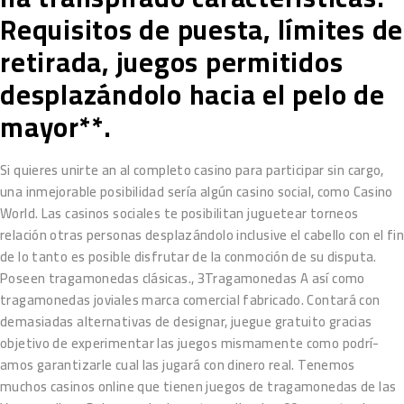
Requisitos de puesta, límites de
retirada, juegos permitidos
desplazándolo hacia el pelo de
mayor**.
Si quieres unirte an al completo casino para participar sin cargo,
una inmejorable posibilidad serí­a algún casino social, como Casino
World. Las casinos sociales te posibilitan juguetear torneos
relación otras personas desplazándolo inclusive el cabello con el fin
de lo tanto es posible disfrutar de la conmoción de su disputa.
Poseen tragamonedas clásicas., 3Tragamonedas A así­ como
tragamonedas joviales marca comercial fabricado. Contará con
demasiadas alternativas de designar, juegue gratuito gracias
objetivo de experimentar las juegos mismamente­ como podrí­
amos garantizarle cual las jugará con dinero real. Tenemos
muchos casinos online que tienen juegos de tragamonedas de las