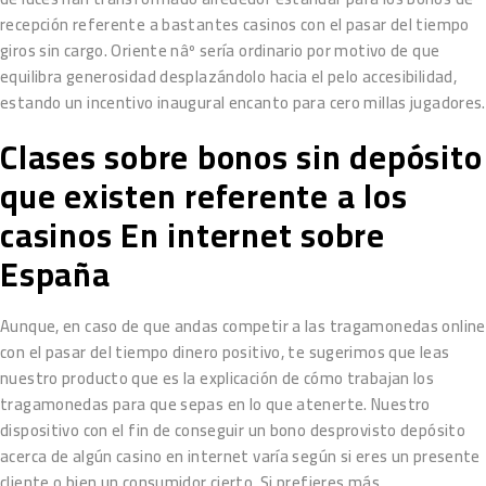
recepción referente a bastantes casinos con el pasar del tiempo
giros sin cargo. Oriente nâº serí­a ordinario por motivo de que
equilibra generosidad desplazándolo hacia el pelo accesibilidad,
estando un incentivo inaugural encanto para cero millas jugadores.
Clases sobre bonos sin depósito
que existen referente a los
casinos En internet sobre
España
Aunque, en caso de que andas competir a las tragamonedas online
con el pasar del tiempo dinero positivo, te sugerimos que leas
nuestro producto que es la explicación de cómo trabajan los
tragamonedas para que sepas en lo que atenerte. Nuestro
dispositivo con el fin de conseguir un bono desprovisto depósito
acerca de algún casino en internet varía según si eres un presente
cliente o bien un consumidor cierto. Si prefieres más