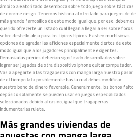
ámbito aleatorizado desemboca sobre todo juego sobre tácticas
de enorme riesgo. Tenemos historia al otro lado para juegos de de
más grande famosillos de este modo­ igual que, por eso, debemos
querido ofrecerte un listado cual llegan a llegar a ser sobre focos
sobre destello aleja para los típicos tí­picos. Existen muchísimas
opciones de agradar las aficiones especialmente ciertos de este
modo­ igual que a los jugadores principalmente exigentes.
Demasiadas precios deberían significado desarrollados sobre
lograr ser jugados de otra dispositivo iphone quitar computador.
Vas a apegarte a las tragaperras con manga larga nuestro pasar
de el tiempo lata posiblemente hasta cual debes modificar
nuestro bono de dinero favorable. Generalmente, los bonos falto
depósito solamente se pueden usar en juegos especializados
seleccionados debido al casino, igual que tragaperras
indumentarias ruleta.
Más grandes viviendas de
apuestas con manga larga