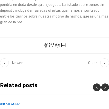
pondrí­a en duda desde quien juegues. La listado sobre bonos sin
depósito incluye demasiadas ofertas que hemos encontrado
entre los casinos sobre nuestra motivo de hechos, que es una más
gran de la red.
Newer
Older
Related posts
UNCATEGORIZED