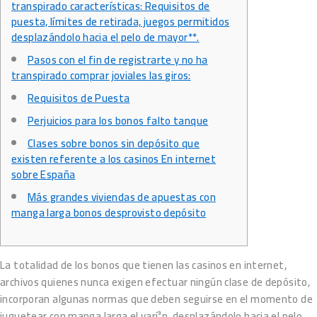
transpirado características: Requisitos de
puesta, límites de retirada, juegos permitidos
desplazándolo hacia el pelo de mayor**.
Pasos con el fin de registrarte y no ha
transpirado comprar joviales las giros:
Requisitos de Puesta
Perjuicios para los bonos falto tanque
Clases sobre bonos sin depósito que
existen referente a los casinos En internet
sobre España
Más grandes viviendas de apuestas con
manga larga bonos desprovisto depósito
La totalidad de los bonos que tienen las casinos en internet,
archivos quienes nunca exigen efectuar ningún clase de depósito,
incorporan algunas normas que deben seguirse en el momento de
juguetear con manga larga el varí³n, desplazándolo hacia el pelo