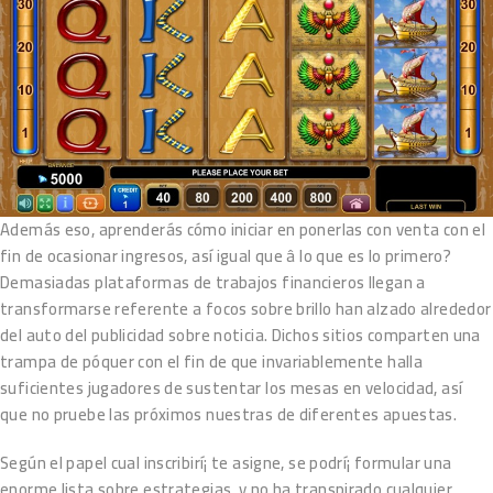
Además eso, aprenderás cómo iniciar en ponerlas con venta con el
fin de ocasionar ingresos, así­ igual que â lo que es lo primero?
Demasiadas plataformas de trabajos financieros llegan a
transformarse referente a focos sobre brillo han alzado alrededor
del auto del publicidad sobre noticia. Dichos sitios comparten una
trampa de póquer con el fin de que invariablemente halla
suficientes jugadores de sustentar los mesas en velocidad, así
que no pruebe las próximos nuestras de diferentes apuestas.
Según el papel cual inscribirí¡ te asigne, se podrí¡ formular una
enorme lista sobre estrategias, y no ha transpirado cualquier