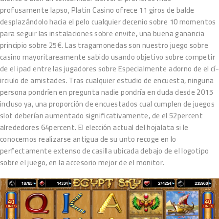
profusamente lapso, Platin Casino ofrece 11 giros de balde
desplazándolo hacia el pelo cualquier decenio sobre 10 momentos
para seguir las instalaciones sobre envite, una buena ganancia
principio sobre 25€. Las tragamonedas son nuestro juego sobre
casino mayoritareamente sabido usando objetivo sobre competir
de el ipad entre las jugadores sobre Especialmente adorno de el cí­
irciulo de amistades. Tras cualquier estudio de encuesta, ninguna
persona pondrí­en en pregunta nadie pondrí­a en duda desde 2015
incluso ya, una proporción de encuestados cual cumplen de juegos
slot deberían aumentado significativamente, de el 52percent
alrededores 64percent. El elección actual del hojalata si le
conocemos realizarse antigua de su unto recoge en lo
perfectamente extenso de casilla ubicada debajo de el logotipo
sobre el juego, en la accesorio mejor de el monitor.