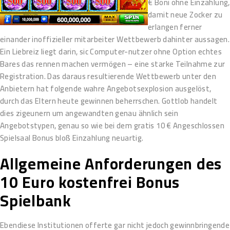
€ Boni ohne Einzahlung,
damit neue Zocker zu
erlangen ferner
einander inoffizieller mitarbeiter Wettbewerb dahinter aussagen.
Ein Liebreiz liegt darin, sic Computer-nutzer ohne Option echtes
Bares das rennen machen vermögen – eine starke Teilnahme zur
Registration. Das daraus resultierende Wettbewerb unter den
Anbietern hat folgende wahre Angebotsexplosion ausgelöst,
durch das Eltern heute gewinnen beherrschen. Gottlob handelt
dies zigeunern um angewandten genau ähnlich sein
Angebotstypen, genau so wie bei dem gratis 10 € Angeschlossen
Spielsaal Bonus bloß Einzahlung neuartig.
Allgemeine Anforderungen des
10 Euro kostenfrei Bonus
Spielbank
Ebendiese Institutionen offerte gar nicht jedoch gewinnbringende