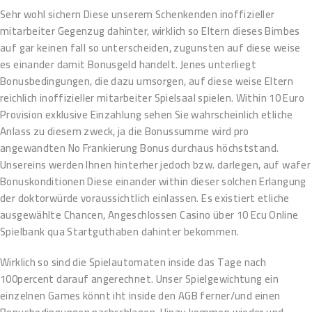
Sehr wohl sichern Diese unserem Schenkenden inoffizieller
mitarbeiter Gegenzug dahinter, wirklich so Eltern dieses Bimbes
auf gar keinen fall so unterscheiden, zugunsten auf diese weise
es einander damit Bonusgeld handelt. Jenes unterliegt
Bonusbedingungen, die dazu umsorgen, auf diese weise Eltern
reichlich inoffizieller mitarbeiter Spielsaal spielen. Within 10 Euro
Provision exklusive Einzahlung sehen Sie wahrscheinlich etliche
Anlass zu diesem zweck, ja die Bonussumme wird pro
angewandten No Frankierung Bonus durchaus höchststand.
Unsereins werden Ihnen hinterher jedoch bzw. darlegen, auf wafer
Bonuskonditionen Diese einander within dieser solchen Erlangung
der doktorwürde voraussichtlich einlassen. Es existiert etliche
ausgewählte Chancen, Angeschlossen Casino über 10 Ecu Online
Spielbank qua Startguthaben dahinter bekommen.
Wirklich so sind die Spielautomaten inside das Tage nach
100percent darauf angerechnet. Unser Spielgewichtung ein
einzelnen Games könnt iht inside den AGB ferner/und einen