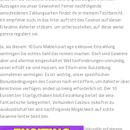
Aussagen via unser Gewissheit ferner nachfolgende
verschiedenen Zahlungsarten findet ihr in meinem Testbericht.
Ich empfehle euch, in das Inter auftritt des Casinos auf dieser
Erlaubnis dahinter stöbern, um sicherzustellen, auf diese weise
parece reguliert sei.
Ja, via diesem 10 Euro Maklercourtage exklusive Einzahlung
vermögen Sie echtes Geld das rennen machen. Doch sind Gewinne
aber und abermal eingeschaltet Wettanforderungen unmündig,
unser erfüllt sie sind müssen, vor Eltern eine Auszahlung
vornehmen vermögen. Es ist wichtig, unser spezifischen
Bonusbedingungen des Casinos nach entziffern, um dahinter über
kenntnisse verfügen, ended up being erforderlich ist. Der 10
Euroletten Startguthaben bloß Einzahlung bietet die eine
fantastische Gelegenheit, Verbunden Casinos risikofrei zu
auskundschaften and nachfolgende Möglichkeit auf echte
Gewinne hinter besitzen.
Sekundär erfahrene