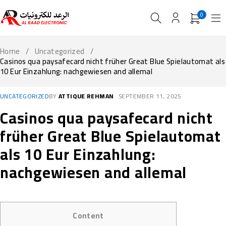
0
Home
/
Uncategorized
/
Casinos qua paysafecard nicht früher Great Blue Spielautomat als
10 Eur Einzahlung: nachgewiesen and allemal
UNCATEGORIZED
BY
ATTIQUE REHMAN
SEPTEMBER 11, 2025
Casinos qua paysafecard nicht
früher Great Blue Spielautomat
als 10 Eur Einzahlung:
nachgewiesen and allemal
Content