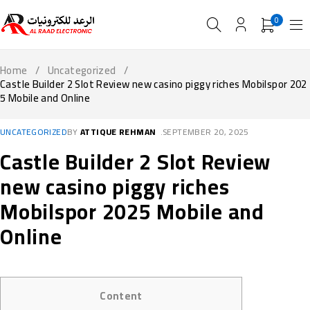
0
Home
/
Uncategorized
/
Castle Builder 2 Slot Review new casino piggy riches Mobilspor 202
5 Mobile and Online
UNCATEGORIZED
BY
ATTIQUE REHMAN
SEPTEMBER 20, 2025
Castle Builder 2 Slot Review
new casino piggy riches
Mobilspor 2025 Mobile and
Online
Content