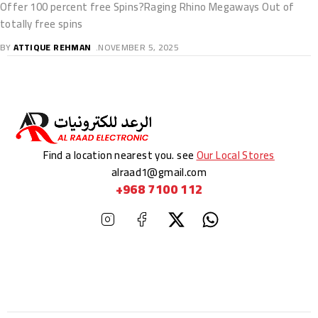
Offer 100 percent free Spins?Raging Rhino Megaways Out of
totally free spins
BY
ATTIQUE REHMAN
NOVEMBER 5, 2025
Find a location nearest you. see
Our Local Stores
alraad1@gmail.com
+968 7100 112