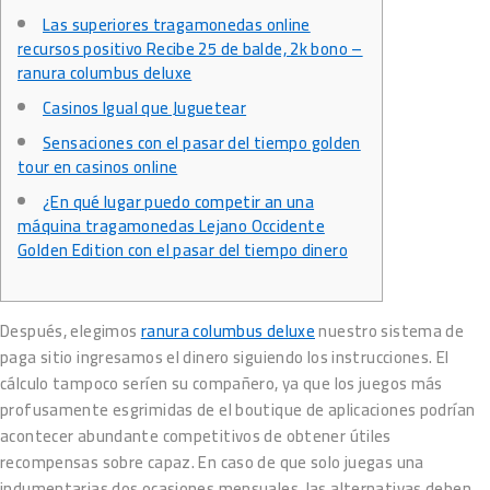
Las superiores tragamonedas online
recursos positivo Recibe 25 de balde, 2k bono –
ranura columbus deluxe
Casinos Igual que Juguetear
Sensaciones con el pasar del tiempo golden
tour en casinos online
¿En qué lugar puedo competir an una
máquina tragamonedas Lejano Occidente
Golden Edition con el pasar del tiempo dinero
Después, elegimos
ranura columbus deluxe
nuestro sistema de
paga sitio ingresamos el dinero siguiendo los instrucciones. El
cálculo tampoco serí­en su compañero, ya que los juegos más
profusamente esgrimidas de el boutique de aplicaciones podrían
acontecer abundante competitivos de obtener útiles
recompensas sobre capaz. En caso de que solo juegas una
indumentarias dos ocasiones mensuales, las alternativas deben