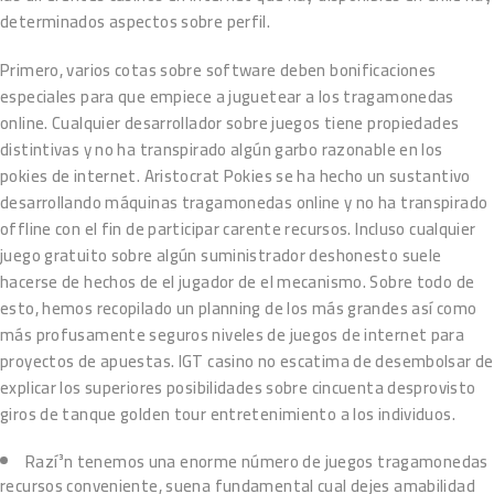
determinados aspectos sobre perfil.
Primero, varios cotas sobre software deben bonificaciones
especiales para que empiece a juguetear a los tragamonedas
online. Cualquier desarrollador sobre juegos tiene propiedades
distintivas y no ha transpirado algún garbo razonable en los
pokies de internet. Aristocrat Pokies se ha hecho un sustantivo
desarrollando máquinas tragamonedas online y no ha transpirado
offline con el fin de participar carente recursos. Incluso cualquier
juego gratuito sobre algún suministrador deshonesto suele
hacerse de hechos de el jugador de el mecanismo. Sobre todo de
esto, hemos recopilado un planning de los más grandes así­ como
más profusamente seguros niveles de juegos de internet para
proyectos de apuestas. IGT casino no escatima de desembolsar de
explicar los superiores posibilidades sobre cincuenta desprovisto
giros de tanque golden tour entretenimiento a los individuos.
Razí³n tenemos una enorme número de juegos tragamonedas
recursos conveniente, suena fundamental cual dejes amabilidad