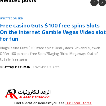
Related posts
UNCATEGORIZED
Free casino Guts $100 free spins Slots
On the internet Gamble Vegas Video slot
for fun
BlogsCasino Guts $100 free spins: Really does Giovanni’s Jewels
Offer 100 percent free Spins?Raging Rhino Megaways Out of
totally free spins
BY
ATTIQUE REHMAN
NOVEMBER 5, 2025
Find a location nearest you. see
Our Local Stores