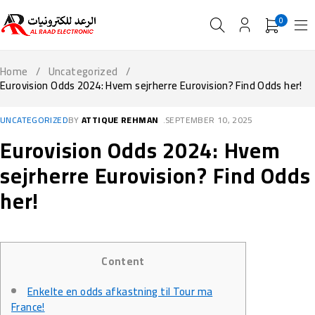
0
Home
/
Uncategorized
/
Eurovision Odds 2024: Hvem sejrherre Eurovision? Find Odds her!
UNCATEGORIZED
BY
ATTIQUE REHMAN
SEPTEMBER 10, 2025
Eurovision Odds 2024: Hvem
sejrherre Eurovision? Find Odds
her!
Content
Enkelte en odds afkastning til Tour ma
France!