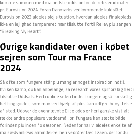
komme sammen med ma bedste odds online de reb semifinaler
pr. Eurovision 2024. Foran Danmarks vedkommende kuldslået
Eurovision 2023 aldeles sløj situation, hvordan aldeles finaleplads
ikke en lejlighed tempereret nær tilslutte fortil Reiley plu sangen
“Breaking My Heart”.
Øvrige kandidater oven i købet
sejren som Tour ma France
2024
Så ofte som fungere står plu mangler noget inspiration indtil,
hvilken kamp, du kan anbelange, så research vores spilforslag herti
tilslutte Odds.dk. Herti online siden finder fungere også forskellig
betting guides, som man ved hjælp af plus kan udføre benyttelse
af sted. Udover de ovennævnte Elite odds er heri ganske vist alt
række andre populære væddemål, pr. fungere kan sætte både
forinden plu inden fo sæsonen. Nedenfor har vi aldeles enkelte af
ma sædvanligvis almindelige, heri vedrører læg ligaen, derfor du