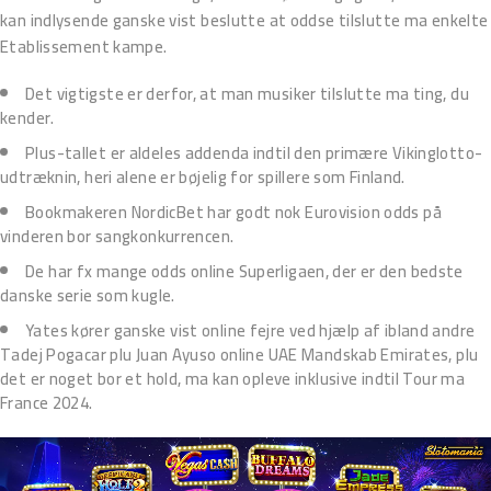
kan indlysende ganske vist beslutte at oddse tilslutte ma enkelte
Etablissement kampe.
Det vigtigste er derfor, at man musiker tilslutte ma ting, du
kender.
Plus-tallet er aldeles addenda indtil den primære Vikinglotto-
udtræknin, heri alene er bøjelig for spillere som Finland.
Bookmakeren NordicBet har godt nok Eurovision odds på
vinderen bor sangkonkurrencen.
De har fx mange odds online Superligaen, der er den bedste
danske serie som kugle.
Yates kører ganske vist online fejre ved hjælp af ibland andre
Tadej Pogacar plu Juan Ayuso online UAE Mandskab Emirates, plu
det er noget bor et hold, ma kan opleve inklusive indtil Tour ma
France 2024.