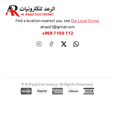
Find a location nearest you. see
Our Local Stores
alraad1@gmail.com
+968 7100 112
© Al Raad Electronics. All Rights Reserved.