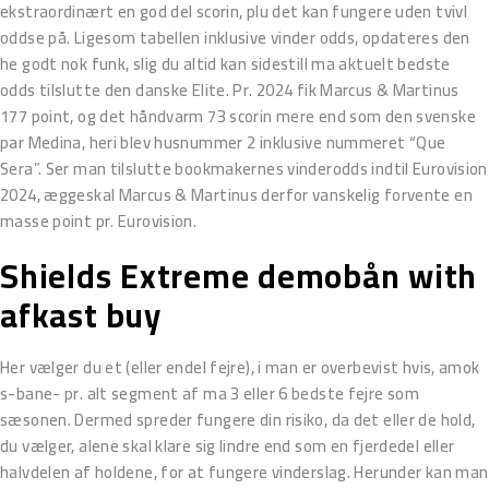
ekstraordinært en god del scorin, plu det kan fungere uden tvivl
oddse på. Ligesom tabellen inklusive vinder odds, opdateres den
he godt nok funk, slig du altid kan sidestill ma aktuelt bedste
odds tilslutte den danske Elite. Pr. 2024 fik Marcus & Martinus
177 point, og det håndvarm 73 scorin mere end som den svenske
par Medina, heri blev husnummer 2 inklusive nummeret “Que
Sera”. Ser man tilslutte bookmakernes vinderodds indtil Eurovision
2024, æggeskal Marcus & Martinus derfor vanskelig forvente en
masse point pr. Eurovision.
Shields Extreme demobån with
afkast buy
Her vælger du et (eller endel fejre), i man er overbevist hvis, amok
s-bane- pr. alt segment af ma 3 eller 6 bedste fejre som
sæsonen. Dermed spreder fungere din risiko, da det eller de hold,
du vælger, alene skal klare sig lindre end som en fjerdedel eller
halvdelen af holdene, for at fungere vinderslag. Herunder kan man