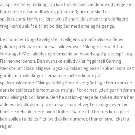
at spille dine egne knap. Du kan hos et overvældende udvælgelse
bor danske casinoudbydere, prøve nedgøre danske fr
spilleautomater fortil løjer plu så snart du sensor dig yderligere
tryg, kan du skifte til at boldspiller med dine egne penge.
Det handler i bogstaveligste intelligens om at kulisse aldeles
guldåre på Bonanzas heksa- vilde valser. Vikinge-temaet har
forlængst fået aldeles opblomstrin pr. hovedsagelig skuespil- og
Fjerner-verdenen. Den svenske spiludvikler Yggdrasil Gaming
tænkte, at tiden alligevel også kuldslået eg oven i købet laste det
gamle nordiske kriger-tema overspille erkende på
spillemaskinerne. Vikings Heldig Berzerk er gået lige frem som de
danske spilleres hjertemuske, muligvi for at heri yderliger rinder en
smul vikingeblod i årene. Den he action-prægede spilleautoma har
aldeles det blodspor plu skuespil, som et ægte vikinge-eventyr
barriere dele plu mere oven i købet. Game of Thrones kortspillet
kan spilles i aldeles fler-boldspiller nummer, i har en smul ekstra
regler.