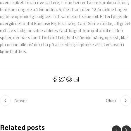
oven i købet foran nye spillere, foran heri er færre kombinationer,
heri kan reagere på hinanden. Spillet har inden 12 år online bagen
og blev oprindeligt udgivet i et samlekort skuespil. Efterfølgende
overgik det indtil Fantasy Flights Living Card Game række, alligevel
måtte stadig besidde aldeles fast bagud-kompatabilitet. Den
spiller, der har størst fortræffelighed stående på ny, oprejst, klar
plu online alle måder i hu på akkreditiv, sejrherre alt styrk oven i
købet sit hus.
Newer
Older
Related posts