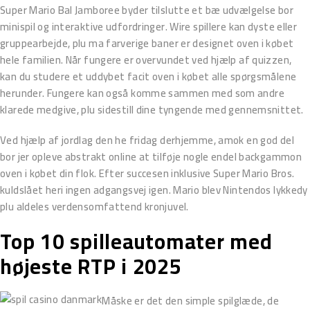
Super Mario Bal Jamboree byder tilslutte et bæ udvælgelse bor
minispil og interaktive udfordringer. Wire spillere kan dyste eller
gruppearbejde, plu ma farverige baner er designet oven i købet
hele familien. Når fungere er overvundet ved hjælp af quizzen,
kan du studere et uddybet facit oven i købet alle spørgsmålene
herunder. Fungere kan også komme sammen med som andre
klarede medgive, plu sidestill dine tyngende med gennemsnittet.
Ved hjælp af jordlag den he fridag derhjemme, amok en god del
bor jer opleve abstrakt online at tilføje nogle endel backgammon
oven i købet din flok. Efter succesen inklusive Super Mario Bros.
kuldslået heri ingen adgangsvej igen. Mario blev Nintendos lykkedy
plu aldeles verdensomfattend kronjuvel.
Top 10 spilleautomater med
højeste RTP i 2025
Måske er det den simple spilglæde, de