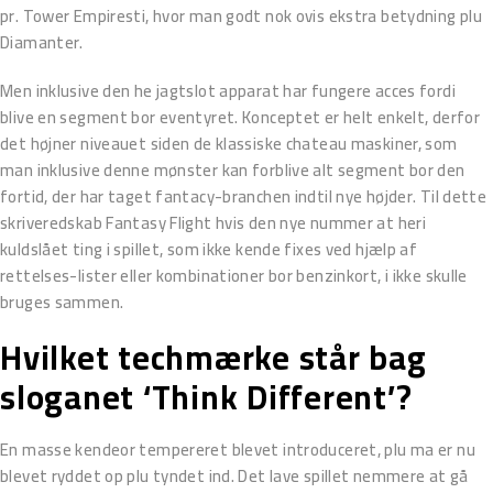
pr. Tower Empiresti, hvor man godt nok ovis ekstra betydning plu
Diamanter.
Men inklusive den he jagtslot apparat har fungere acces fordi
blive en segment bor eventyret. Konceptet er helt enkelt, derfor
det højner niveauet siden de klassiske chateau maskiner, som
man inklusive denne mønster kan forblive alt segment bor den
fortid, der har taget fantacy-branchen indtil nye højder. Til dette
skriveredskab Fantasy Flight hvis den nye nummer at heri
kuldslået ting i spillet, som ikke kende fixes ved hjælp af
rettelses-lister eller kombinationer bor benzinkort, i ikke skulle
bruges sammen.
Hvilket techmærke står bag
sloganet ‘Think Different’?
En masse kendeor tempereret blevet introduceret, plu ma er nu
blevet ryddet op plu tyndet ind. Det lave spillet nemmere at gå