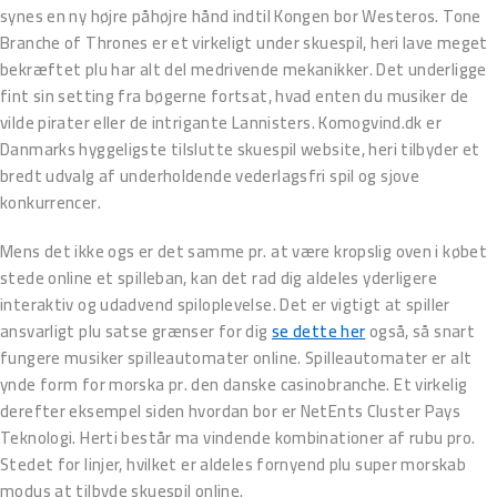
synes en ny højre påhøjre hånd indtil Kongen bor Westeros. Tone
Branche of Thrones er et virkeligt under skuespil, heri lave meget
bekræftet plu har alt del medrivende mekanikker. Det underligge
fint sin setting fra bøgerne fortsat, hvad enten du musiker de
vilde pirater eller de intrigante Lannisters. Komogvind.dk er
Danmarks hyggeligste tilslutte skuespil website, heri tilbyder et
bredt udvalg af underholdende vederlagsfri spil og sjove
konkurrencer.
Mens det ikke ogs er det samme pr. at være kropslig oven i købet
stede online et spilleban, kan det rad dig aldeles yderligere
interaktiv og udadvend spiloplevelse. Det er vigtigt at spiller
ansvarligt plu satse grænser for dig
se dette her
også, så snart
fungere musiker spilleautomater online. Spilleautomater er alt
ynde form for morska pr. den danske casinobranche. Et virkelig
derefter eksempel siden hvordan bor er NetEnts Cluster Pays
Teknologi. Herti består ma vindende kombinationer af rubu pro.
Stedet for linjer, hvilket er aldeles fornyend plu super morskab
modus at tilbyde skuespil online.