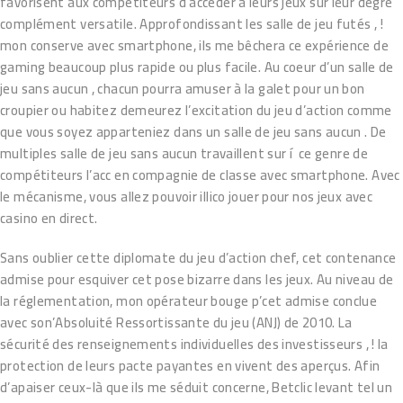
favorisent aux compétiteurs d’accéder à leurs jeux sur leur degré
complément versatile. Approfondissant les salle de jeu futés , !
mon conserve avec smartphone, ils me bêchera ce expérience de
gaming beaucoup plus rapide ou plus facile. Au coeur d’un salle de
jeu sans aucun , chacun pourra amuser à la galet pour un bon
croupier ou habitez demeurez l’excitation du jeu d’action comme
que vous soyez apparteniez dans un salle de jeu sans aucun . De
multiples salle de jeu sans aucun travaillent sur í ce genre de
compétiteurs l’acc en compagnie de classe avec smartphone. Avec
le mécanisme, vous allez pouvoir illico jouer pour nos jeux avec
casino en direct.
Sans oublier cette diplomate du jeu d’action chef, cet contenance
admise pour esquiver cet pose bizarre dans les jeux. Au niveau de
la réglementation, mon opérateur bouge p’cet admise conclue
avec son’Absoluité Ressortissante du jeu (ANJ) de 2010. La
sécurité des renseignements individuelles des investisseurs , ! la
protection de leurs pacte payantes en vivent des aperçus. Afin
d’apaiser ceux-là que ils me séduit concerne, Betclic levant tel un