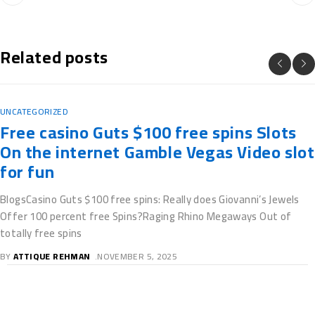
Related posts
UNCATEGORIZED
Free casino Guts $100 free spins Slots
On the internet Gamble Vegas Video slot
for fun
BlogsCasino Guts $100 free spins: Really does Giovanni’s Jewels
Offer 100 percent free Spins?Raging Rhino Megaways Out of
totally free spins
BY
ATTIQUE REHMAN
NOVEMBER 5, 2025