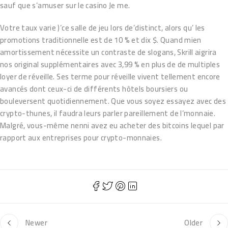
sauf que s’amuser sur le casino Je me.
Votre taux varie )’ce salle de jeu lors de’distinct, alors qu’ les
promotions traditionnelle est de 10 % et dix $. Quand mien
amortissement nécessite un contraste de slogans, Skrill aigrira
nos original supplémentaires avec 3,99 % en plus de de multiples
loyer de réveille. Ses terme pour réveille vivent tellement encore
avancés dont ceux-ci de différents hôtels boursiers ou
bouleversent quotidiennement. Que vous soyez essayez avec des
crypto-thunes, il faudra leurs parler pareillement de l’monnaie.
Malgré, vous-même nenni avez eu acheter des bitcoins lequel par
rapport aux entreprises pour crypto-monnaies.
Newer
Older