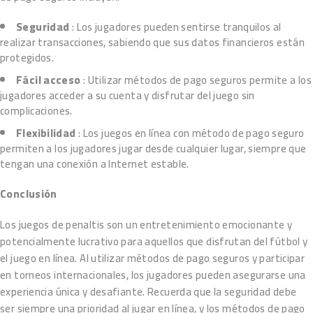
Seguridad
: Los jugadores pueden sentirse tranquilos al
realizar transacciones, sabiendo que sus datos financieros están
protegidos.
Fácil acceso
: Utilizar métodos de pago seguros permite a los
jugadores acceder a su cuenta y disfrutar del juego sin
complicaciones.
Flexibilidad
: Los juegos en línea con método de pago seguro
permiten a los jugadores jugar desde cualquier lugar, siempre que
tengan una conexión a Internet estable.
Conclusión
Los juegos de penaltis son un entretenimiento emocionante y
potencialmente lucrativo para aquellos que disfrutan del fútbol y
el juego en línea. Al utilizar métodos de pago seguros y participar
en torneos internacionales, los jugadores pueden asegurarse una
experiencia única y desafiante. Recuerda que la seguridad debe
ser siempre una prioridad al jugar en línea, y los métodos de pago