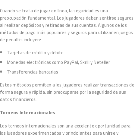
Cuando se trata de jugar en línea, la seguridad es una
preocupación fundamental. Los jugadores deben sentirse seguros
al realizar depósitos y retiradas de sus cuentas. Algunos de los
métodos de pago más populares y seguros para utilizar en juegos
de penaltis incluyen:
Tarjetas de crédito y débito
Monedas electrónicas como PayPal, Skrill y Neteller
Transferencias bancarias
Estos métodos permiten a los jugadores realizar transacciones de
forma segura y rápida, sin preocuparse por la seguridad de sus
datos financieros.
Torneos Internacionales
Los torneos internacionales son una excelente oportunidad para
los jugadores experimentados y principiantes para unirse y