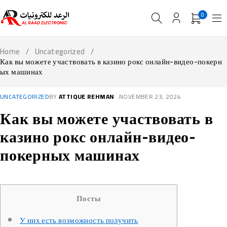
0
Home
/
Uncategorized
/
Как вы можете участвовать в казино рокс онлайн-видео-покерн
ых машинах
UNCATEGORIZED
BY
ATTIQUE REHMAN
NOVEMBER 23, 2024
Как вы можете участвовать в
казино рокс онлайн-видео-
покерных машинах
Посты
У них есть возможность получить