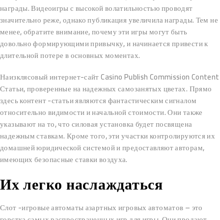
награды. Видеоигры с высокой волатильностью проводят
значительно реже, однако публикация увеличила награды. Тем не
менее, обратите внимание, почему эти игры могут быть
довольно формирующими привычку, и начинается привести к
длительной потере в основных моментах.
Наизклясовый интернет-сайт Casino Publish Commission Content
Статьи, проверенные на надежных самозанятых цветах. Прямо
здесь контент -статьи являются фантастическим сигналом
относительно видимости и начальной стоимости. Они также
указывают на то, что силовая установка будет посвящена
надежным ставкам. Кроме того, эти участки контролируются их
домашней юридической системой и предоставляют авторам,
имеющих безопасные ставки воздуха.
Их легко наслаждаться
Слот -игровые автоматы азартных игровых автоматов – это
горстка самых распространенных игр для игры. Они продают