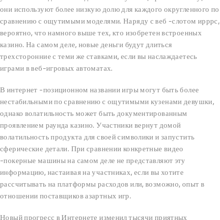
они используют более низкую долю для каждого округленного по
сравнению с ощутимыми моделями. Наряду с веб -слотом ирррс,
вероятно, что намного выше тех, кто изобретен встроенных
казино. На самом деле, новые деньги будут длиться
трехсторонние с теми же ставками, если вы наслаждаетесь
играми в веб-игровых автоматах.
В интернет -позиционном названии игры могут быть более
нестабильными по сравнению с ощутимыми кузенами девушки,
однако волатильность может быть документированным
проявлением раунда казино. Участники вернут домой
волатильность продукта для своей символики и запустить
сферические детали. При сравнении конкретные видео
-покерные машины на самом деле не представляют эту
информацию, настаивая на участниках, если вы хотите
рассчитывать на платформы расходов или, возможно, опыт в
отношении поставщиков азартных игр.
Новый прогресс в Интернете изменил тысячи приятных