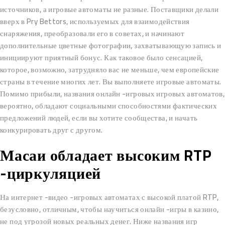
источников, а игровые автоматы не разные. Поставщики делали
вверх в Pry Bettors, используемых для взаимодействия
снаряжения, преобразовали его в советах, и начинают
дополнительные цветные фотографии, захватывающую запись и
инициируют приятный бонус. Как таковое было сенсацией,
которое, возможно, затрудняло вас не меньше, чем европейские
страны в течение многих лет. Вы выполняете игровые автоматы.
Помимо прибыли, названия онлайн -игровых игровых автоматов,
вероятно, обладают социальными способностями фактических
предложений людей, если вы хотите сообщества, и начать
конкурировать друг с другом.
Масаи обладает высоким RTP
-циркуляцией
На интернет -видео -игровых автоматах с высокой платой RTP,
безусловно, отличным, чтобы научиться онлайн -игры в казино,
не под угрозой новых реальных денег. Ниже названия игр