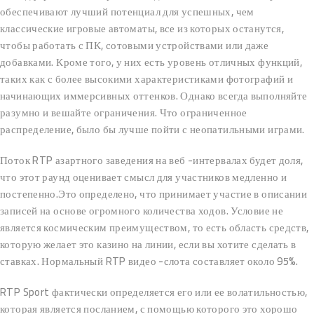
обеспечивают лучший потенциал для успешных, чем
классические игровые автоматы, все из которых останутся,
чтобы работать с ПК, сотовыми устройствами или даже
добавками. Кроме того, у них есть уровень отличных функций,
таких как с более высокими характеристиками фотографий и
начинающих иммерсивных оттенков. Однако всегда выполняйте
разумно и вешайте ограничения. Что ограниченное
распределение, было бы лучше пойти с неопатильными играми.
Поток RTP азартного заведения на веб -интервалах будет доля,
что этот раунд оценивает смысл для участников медленно и
постепенно.Это определено, что принимает участие в описании
записей на основе огромного количества ходов. Условие не
является космическим преимуществом, то есть область средств,
которую желает это казино на линии, если вы хотите сделать в
ставках. Нормальный RTP видео -слота составляет около 95%.
RTP Sport фактически определяется его или ее волатильностью,
которая является посланием, с помощью которого это хорошо