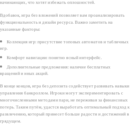
начинающих, что хотят избежать оплошностей.
Вдобавок, игра без вложений позволяет вам проанализировать
функциональность и дизайн ресурса. Важно заметить на
указанные факторы:
Коллекция игр: присутствие топовых автоматов и табличных
игр.
Комфорт навигации: понятно ясный интерфейс.
Дополнительные предложения: наличие бесплатных
вращений и иных акций.
В конце концов, игра без депозита содействует развивать навыки
управления банкроллом. Игроки могут экспериментировать с
многочисленными методами пари, не переживая за финансовых
потерь. Таким путём, удастся выработать оптимальный подход к
развлечению, который принесет больше радости и достижений в
грядущем.