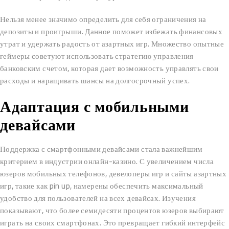
Нельзя менее значимо определить для себя ограничения на
депозиты и проигрыши. Данное поможет избежать финансовых
утрат и удержать радость от азартных игр. Множество опытные
геймеры советуют использовать стратегию управления
банковским счетом, которая дает возможность управлять свои
расходы и наращивать шансы на долгосрочный успех.
Адаптация с мобильными
девайсами
Поддержка с смартфонными девайсами стала важнейшим
критерием в индустрии онлайн-казино. С увеличением числа
юзеров мобильных телефонов, девелоперы игр и сайты азартных
игр, такие как pin up, намерены обеспечить максимальный
удобство для пользователей на всех девайсах. Изучения
показывают, что более семидесяти процентов юзеров выбирают
играть на своих смартфонах. Это превращает гибкий интерфейс