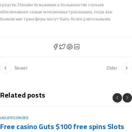
средств. Онлайн бумажники в большинстве случаев
обеспечивают самые мгновенные транзакции, тогда как
банковские трансферы могут быть более длительными.
Newer
Older
Related posts
UNCATEGORIZED
Free casino Guts $100 free spins Slots