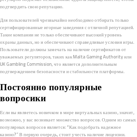
подтвердить свою репутацию.
Для пользователей чрезвычайно необходимо отбирать только
сертифицированные игорные заведения с отличной репутацией.
Такие компании не только обеспечивают высокий уровень
охраны данных, но и обеспечивают справедливые условия игры.
Пользователи должны замечать на наличие сертификатов от
уважаемых регуляторов, таких как Malta Gaming Authority или
UK Gambling Commission, что является дополнительным
подтверждением безопасности и стабильности платформы.
Постоянно популярные
вопросики
Если вы являетесь новичком в мире виртуальных казино, значит,
возможно, у вас возникает множество вопросов. Одним из самых
популярных вопросов является: “Как подобрать надежное
казино?” В первую очередь, стоит учесть наличие лицензии.