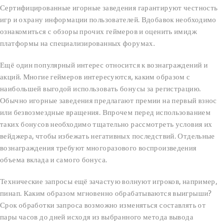
Сертифицированные игорные заведения гарантируют честность
игр и охрану информации пользователей. Вдобавок необходимо
ознакомиться с обзоры прочих геймеров и оценить имидж
платформы на специализированных форумах.
Ещё один популярный интерес относится к вознаграждений и
акций. Многие геймеров интересуются, каким образом с
наибольшей выгодой использовать бонусы за регистрацию.
Обычно игорные заведения предлагают премии на первый взнос
или безвозмездные вращения. Впрочем перед использованием
таких бонусов необходимо тщательно рассмотреть условия их
вейджера, чтобы избежать негативных последствий. Отдельные
вознаграждения требуют многоразового воспроизведения
объема вклада и самого бонуса.
Технические запросы ещё зачастую волнуют игроков, например,
пинап. Каким образом мгновенно обрабатываются выигрыши?
Срок обработки запроса возможно изменяться составлять от
пары часов до дней исходя из выбранного метода вывода