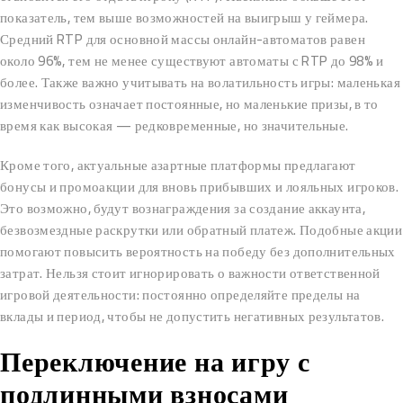
показатель, тем выше возможностей на выигрыш у геймера.
Средний RTP для основной массы онлайн-автоматов равен
около 96%, тем не менее существуют автоматы с RTP до 98% и
более. Также важно учитывать на волатильность игры: маленькая
изменчивость означает постоянные, но маленькие призы, в то
время как высокая — редковременные, но значительные.
Кроме того, актуальные азартные платформы предлагают
бонусы и промоакции для вновь прибывших и лояльных игроков.
Это возможно, будут вознаграждения за создание аккаунта,
безвозмездные раскрутки или обратный платеж. Подобные акции
помогают повысить вероятность на победу без дополнительных
затрат. Нельзя стоит игнорировать о важности ответственной
игровой деятельности: постоянно определяйте пределы на
вклады и период, чтобы не допустить негативных результатов.
Переключение на игру с
подлинными взносами