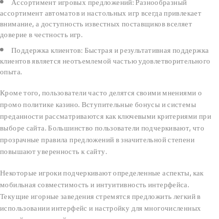
Ассортимент игровых предложений: Разнообразный
ассортимент автоматов и настольных игр всегда привлекает
внимание, а доступность известных поставщиков вселяет
доверие в честность игр.
Поддержка клиентов: Быстрая и результативная поддержка
клиентов является неотъемлемой частью удовлетворительного
опыта.
Кроме того, пользователи часто делятся своими мнениями о
промо политике казино. Вступительные бонусы и системы
преданности рассматриваются как ключевыми критериями при
выборе сайта. Большинство пользователи подчеркивают, что
прозрачные правила предложений в значительной степени
повышают уверенность к сайту.
Некоторые игроки подчеркивают определенные аспекты, как
мобильная совместимость и интуитивность интерфейса.
Текущие игорные заведения стремятся предложить легкий в
использовании интерфейс и настройку для многочисленных