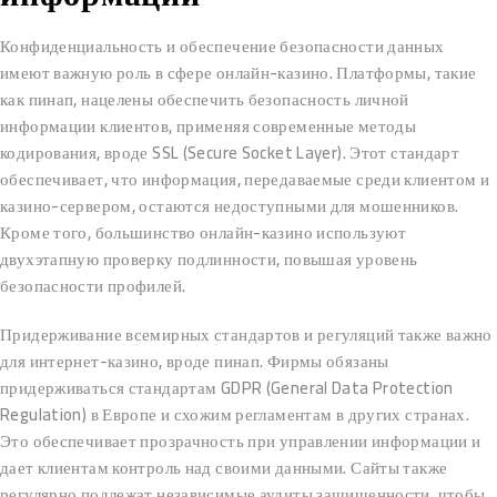
Конфиденциальность и обеспечение безопасности данных
имеют важную роль в сфере онлайн-казино. Платформы, такие
как пинап, нацелены обеспечить безопасность личной
информации клиентов, применяя современные методы
кодирования, вроде SSL (Secure Socket Layer). Этот стандарт
обеспечивает, что информация, передаваемые среди клиентом и
казино-сервером, остаются недоступными для мошенников.
Кроме того, большинство онлайн-казино используют
двухэтапную проверку подлинности, повышая уровень
безопасности профилей.
Придерживание всемирных стандартов и регуляций также важно
для интернет-казино, вроде пинап. Фирмы обязаны
придерживаться стандартам GDPR (General Data Protection
Regulation) в Европе и схожим регламентам в других странах.
Это обеспечивает прозрачность при управлении информации и
дает клиентам контроль над своими данными. Сайты также
регулярно подлежат независимые аудиты защищенности, чтобы