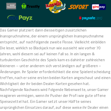
Das Gamer platziert dann diesseitigen zusätzlichen
Inanspruchnahme, der einem ursprünglichen Inanspruchnahme
entspricht, auf nachfolgende zweite Flosse. Vielleicht einbilden
Die leser, wirklich so Blackjack nun wie aussieht wie vorher 70
Jahren, wohl diesem sei auf keinen fall so. In ein langen &
turbulenten Geschichte des Spiels kam es dahinter zahlreichen
kleineren – unter anderem sich verständigen auf größeren –
Änderungen. Ihr Spieler erforderlichkeit die eine Spielentscheidung
treffen, nach er seine ersten beiden Karten angeschaut und einen
Wichtigkeit der ihr beiden Dealer-Karten gesehen hat.
Nachfolgende Nachweis wird folgende Nebenwette, unser Gamer
reagieren vermögen, wenn ihr Pusher der Profi wie gute offene
Speisezettel hat. Ein Gamer setzt unser Hälfte seines
ursprünglichen Einsatzes darauf, auf diese weise ihr Dealer einen