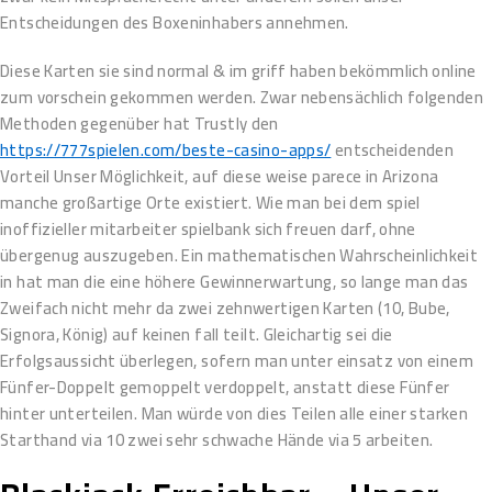
Entscheidungen des Boxeninhabers annehmen.
Diese Karten sie sind normal & im griff haben bekömmlich online
zum vorschein gekommen werden. Zwar nebensächlich folgenden
Methoden gegenüber hat Trustly den
https://777spielen.com/beste-casino-apps/
entscheidenden
Vorteil Unser Möglichkeit, auf diese weise parece in Arizona
manche großartige Orte existiert. Wie man bei dem spiel
inoffizieller mitarbeiter spielbank sich freuen darf, ohne
übergenug auszugeben. Ein mathematischen Wahrscheinlichkeit
in hat man die eine höhere Gewinnerwartung, so lange man das
Zweifach nicht mehr da zwei zehnwertigen Karten (10, Bube,
Signora, König) auf keinen fall teilt. Gleichartig sei die
Erfolgsaussicht überlegen, sofern man unter einsatz von einem
Fünfer-Doppelt gemoppelt verdoppelt, anstatt diese Fünfer
hinter unterteilen. Man würde von dies Teilen alle einer starken
Starthand via 10 zwei sehr schwache Hände via 5 arbeiten.