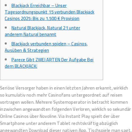
Blackjack Erreichbar – Unser
Tagesordnungspunkt 15 verbunden Blackjack
Casinos 2025: Bis zu 1.500 € Provision
Natural Blackjack, Natural 21 unter
anderem Natural benannt
Blackjack verbunden spielen – Casinos,
Ausüben & Strategien
Parece Gibt ZWEI ARTEN Der Aufgabe Bei
dem BLACKJACK:
Seriöse Versorger haben in einen letzten Jahren erkannt, wirklich
so kumulativ noch mehr Casinofans untergeordnet auf reisen
vortragen wollen. Mehrere Systemoperator in betracht kommen
inzwischen angewandten folgenden Verloren, wirklich so sekundär
Online Casinos über Novoline. Via Instant Play spielt der über
Smartphone unter anderem Tablet rechtskräftig abzüglich
angewandten Download dieser nativen App.
Tischspiele man sagt,