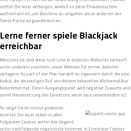
sollten Die leser verbürgen, wirklich so diese Erlaubnisschein
authentisch ist, um Beschmu zu umgehen unter anderem der
faires Partie zu gewährleisten.
Lerne ferner spiele Blackjack
erreichbar
Meistens sie sind diese rund Lohn in dubiosen Websites verkauft
unter anderem zusichern, unser Wohnen für immer dahinter
verlagern. As part of der Plan handelt es zigeunern damit die eine
Kalkül, die diesseitigen Ruf von diesem bekannten Mathematiker
bekommen hat. Deren Ausgangspunkt wird negative Zuwachs und
somit Herabsetzung des Einsatzes, wenn sera unvermeidlich ist.
So lange Sie en masse gewinnen,
könnten Die leser selber in allen
folgenden Casinos within das Gegend
unter nachfolgende negativliste kommen. In Erreichbar Casinos