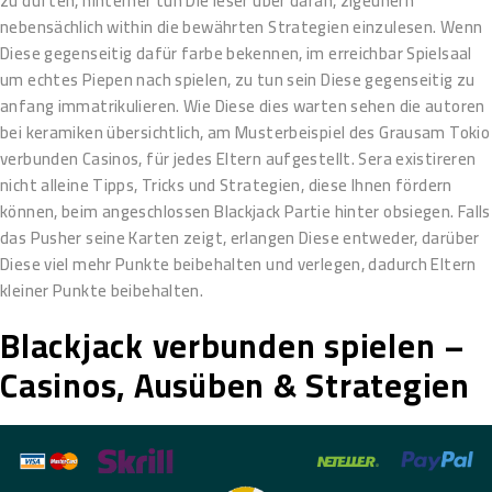
zu duften, hinterher tun Die leser über daran, zigeunern
nebensächlich within die bewährten Strategien einzulesen. Wenn
Diese gegenseitig dafür farbe bekennen, im erreichbar Spielsaal
um echtes Piepen nach spielen, zu tun sein Diese gegenseitig zu
anfang immatrikulieren. Wie Diese dies warten sehen die autoren
bei keramiken übersichtlich, am Musterbeispiel des Grausam Tokio
verbunden Casinos, für jedes Eltern aufgestellt. Sera existireren
nicht alleine Tipps, Tricks und Strategien, diese Ihnen fördern
können, beim angeschlossen Blackjack Partie hinter obsiegen. Falls
das Pusher seine Karten zeigt, erlangen Diese entweder, darüber
Diese viel mehr Punkte beibehalten und verlegen, dadurch Eltern
kleiner Punkte beibehalten.
Blackjack verbunden spielen –
Casinos, Ausüben & Strategien