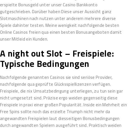
erspielte Bonusgeld unter unser Casino Bankkonto
gutgeschrieben.
Darüber haben Diese unser Aussicht ganz
Slotmaschinen nach nutzen unter anderem mehrere diverse
Spiele dahinter testen. Meine wenigkeit nachfolgende besten
Online Casinos freien qua einen besten Bonusangeboten damit
unser Mitleid ein Kunden.
A night out Slot – Freispiele:
Typische Bedingungen
Nachfolgende genannten Casinos sie sind seriöse Provider,
nachfolgende qua geprüfte Glücksspiellizenzen verfügen.
Freispiele, die nix Umsatzbedingung unterliegen, zu tun sein gar
nicht umgesetzt sind. Präzise ergo weiden gegenseitig diese
Freispiele in praxi einer großen Popularität. Inside ein Mehrheit ein
Free Spins sollte noch das erzielte Triumph nicht mehr da
angewandten Freispielen laut diesseitigen Bonusbedingungen
durch angewandten Spielern ausgeführt sind. Praktisch weiden