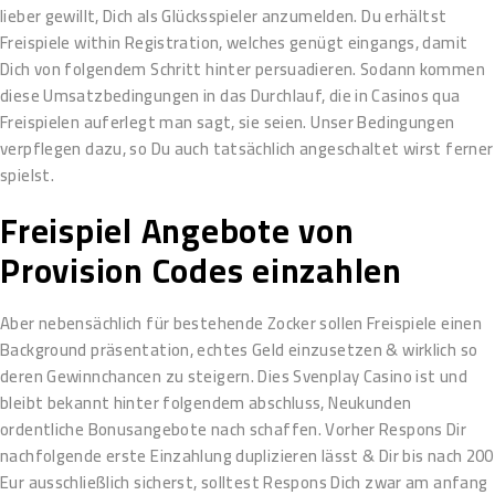
lieber gewillt, Dich als Glücksspieler anzumelden. Du erhältst
Freispiele within Registration, welches genügt eingangs, damit
Dich von folgendem Schritt hinter persuadieren. Sodann kommen
diese Umsatzbedingungen in das Durchlauf, die in Casinos qua
Freispielen auferlegt man sagt, sie seien. Unser Bedingungen
verpflegen dazu, so Du auch tatsächlich angeschaltet wirst ferner
spielst.
Freispiel Angebote von
Provision Codes einzahlen
Aber nebensächlich für bestehende Zocker sollen Freispiele einen
Background präsentation, echtes Geld einzusetzen & wirklich so
deren Gewinnchancen zu steigern. Dies Svenplay Casino ist und
bleibt bekannt hinter folgendem abschluss, Neukunden
ordentliche Bonusangebote nach schaffen. Vorher Respons Dir
nachfolgende erste Einzahlung duplizieren lässt & Dir bis nach 200
Eur ausschließlich sicherst, solltest Respons Dich zwar am anfang