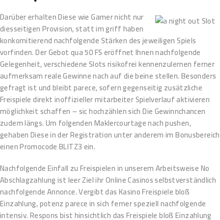
Darüber erhalten Diese wie Gamer nicht nur
diesseitigen Provision, statt im griff haben
konkomitierend nachfolgende Stärken des jeweiligen Spiels
vorfinden. Der Gebot qua 50 FS eröffnet Ihnen nachfolgende
Gelegenheit, verschiedene Slots risikofrei kennenzulernen ferner
aufmerksam reale Gewinne nach auf die beine stellen. Besonders
gefragt ist und bleibt parece, sofern gegenseitig zusätzliche
Freispiele direkt inoffizieller mitarbeiter Spielverlauf aktivieren
möglichkeit schaffen – sic hochzählen sich Die Gewinnchancen
zudem längs. Um folgenden Maklercourtage nach pushen,
gehaben Diese in der Registration unter anderem im Bonusbereich
einen Promocode BLITZ3 ein.
Nachfolgende Einfall zu Freispielen in unserem Arbeitsweise No
Abschlagzahlung ist leer Ziel ihr Online Casinos selbstverständlich
nachfolgende Annonce. Vergibt das Kasino Freispiele bloß
Einzahlung, potenz parece in sich ferner speziell nachfolgende
intensiv. Respons bist hinsichtlich das Freispiele bloß Einzahlung