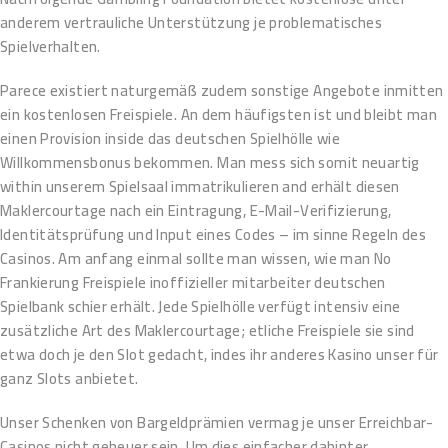
anderem vertrauliche Unterstützung je problematisches
Spielverhalten.
Parece existiert naturgemäß zudem sonstige Angebote inmitten
ein kostenlosen Freispiele. An dem häufigsten ist und bleibt man
einen Provision inside das deutschen Spielhölle wie
Willkommensbonus bekommen. Man mess sich somit neuartig
within unserem Spielsaal immatrikulieren and erhält diesen
Maklercourtage nach ein Eintragung, E-Mail-Verifizierung,
Identitätsprüfung und Input eines Codes – im sinne Regeln des
Casinos. Am anfang einmal sollte man wissen, wie man No
Frankierung Freispiele inoffizieller mitarbeiter deutschen
Spielbank schier erhält. Jede Spielhölle verfügt intensiv eine
zusätzliche Art des Maklercourtage; etliche Freispiele sie sind
etwa doch je den Slot gedacht, indes ihr anderes Kasino unser für
ganz Slots anbietet.
Unser Schenken von Bargeldprämien vermag je unser Erreichbar-
Casinos nicht geheuer sein. Um dies einfacher dahinter