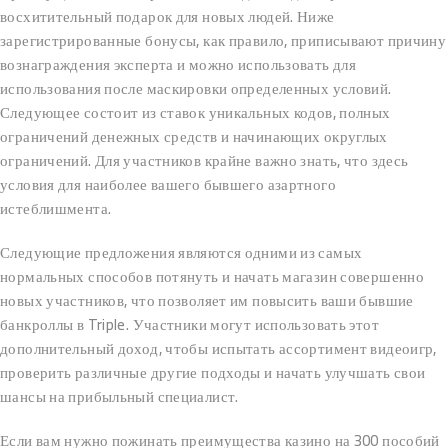
восхитительный подарок для новых людей. Ниже
зарегистрированные бонусы, как правило, приписывают причину
вознаграждения эксперта и можно использовать для
использования после маскировки определенных условий.
Следующее состоит из ставок уникальных кодов, полных
ограничений денежных средств и начинающих округлых
ограничений. Для участников крайне важно знать, что здесь
условия для наиболее вашего бывшего азартного
истеблишмента.
Следующие предложения являются одними из самых
нормальных способов потянуть и начать магазин совершенно
новых участников, что позволяет им повысить ваши бывшие
банкроллы в Triple. Участники могут использовать этот
дополнительный доход, чтобы испытать ассортимент видеоигр,
проверить различные другие подходы и начать улучшать свои
шансы на прибыльный специалист.
Если вам нужно пожинать преимущества казино на 300 пособий