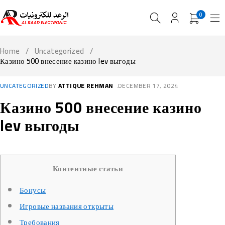
0
Home
/
Uncategorized
/
Казино 500 внесение казино lev выгоды
UNCATEGORIZED
BY
ATTIQUE REHMAN
DECEMBER 17, 2024
Казино 500 внесение казино
lev выгоды
Контентные статьи
Бонусы
Игровые названия открыты
Требования