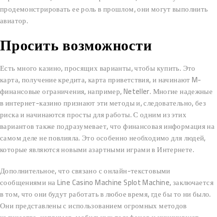
продемонстрировать ее роль в прошлом, они могут выполнить
авиатор.
Просить возможности
Есть много казино, просящих варианты, чтобы купить. Это
карта, получение кредита, карта приветствия, и начинают M-
финансовые ограничения, например, Neteller. Многие надежные
в интернет-казино признают эти методы и, следовательно, без
риска и начинаются просты для работы. С одним из этих
вариантов также подразумевает, что финансовая информация на
самом деле не повлияла. Это особенно необходимо для людей,
которые являются новыми азартными играми в Интернете.
Дополнительное, что связано с онлайн-текстовыми
сообщениями на Line Casino Machine Splot Machine, заключается
в том, что они будут работать в любое время, где бы то ни было.
Они представлены с использованием огромных методов