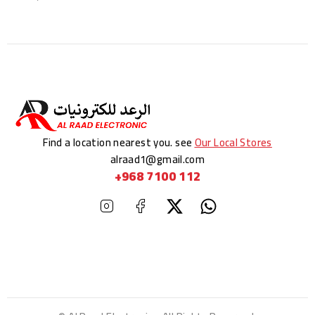
totally free spins
BY
ATTIQUE REHMAN
NOVEMBER 5, 2025
Find a location nearest you. see
Our Local Stores
alraad1@gmail.com
+968 7100 112