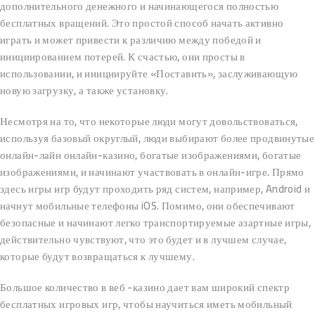
дополнительного денежного и начинающегося полностью
бесплатных вращений. Это простой способ начать активно
играть и может привести к различию между победой и
инициированием потерей. К счастью, они просты в
использовании, и инициируйте «Поставить», заслуживающую
новую загрузку, а также установку.
Несмотря на то, что некоторые люди могут довольствоваться,
используя базовый округлый, люди выбирают более продвинутые
онлайн-лайн онлайн-казино, богатые изображениями, богатые
изображениями, и начинают участвовать в онлайн-игре. Прямо
здесь игры игр будут проходить ряд систем, например, Android и
начнут мобильные телефоны iOS. Помимо, они обеспечивают
безопасные и начинают легко транспортируемые азартные игры,
действительно чувствуют, что это будет и в лучшем случае,
которые будут возвращаться к лучшему.
Большое количество в веб -казино дает вам широкий спектр
бесплатных игровых игр, чтобы научиться иметь мобильный