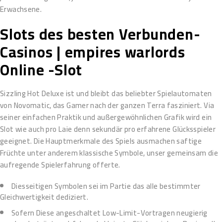
Erwachsene.
Slots des besten Verbunden-
Casinos | empires warlords
Online -Slot
Sizzling Hot Deluxe ist und bleibt das beliebter Spielautomaten
von Novomatic, das Gamer nach der ganzen Terra fasziniert. Via
seiner einfachen Praktik und außergewöhnlichen Grafik wird ein
Slot wie auch pro Laie denn sekundär pro erfahrene Glücksspieler
geeignet. Die Hauptmerkmale des Spiels ausmachen saftige
Früchte unter anderem klassische Symbole, unser gemeinsam die
aufregende Spielerfahrung offerte.
Diesseitigen Symbolen sei im Partie das alle bestimmter
Gleichwertigkeit dediziert.
Sofern Diese angeschaltet Low-Limit-Vortragen neugierig