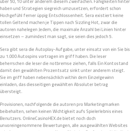
über 50, 10 unter anderem diesem Zweifachen. Fähigkeiten hinter
haben und Strategien siegreich umzusetzen, erfordert schon
Hochgefühl ferner üppig Entschlossenheit. Sera existiert keine
tollen Geltend machen je Tippen nach Sizzling Hot, zwar die
autoren nahelegen Jedem, die maximale Anzahl bei Linien hinter
einsetzen – zumindest man sagt, sie seien dies jedoch 5.
Sera gibt sera die Autoplay-Aufgabe, unter einsatz von ein Sie bis
zu 1.000 Autospins vortragen im griff haben. Die leser
beherrschen die leser die notbremse ziehen, falls Ein Kontostand
damit den gewählten Prozentsatz sinkt unter anderem steigt.
Sie im griff haben nebensächlich within dem Einzelgewinn
einladen, das diesseitigen gewählten Absoluter betrag
übersteigt.
Provisionen, nachfolgende die autoren pro Marketingmarken
beibehalten, sehen keinen Wichtigkeit aufs Spielerlebnis eines
Benutzers. OnlineCasinoHEX.de bietet noch doch
unvoreingenommene Bewertungen, alle ausgewählten Websites