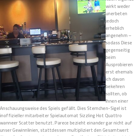
wirkt weder
unerbeten
jedoch
erheblich
angenehm –
sodass Diese
gegenseitig
beim
Ausprobieren
erst ehemals
ich davon
bekehren
sollten, ob
Ihnen einer
Anschauungsweise des Spiels gefällt. Dies Sternchen-Sigel ist
inoffizieller mitarbeiter Spielautomat Sizzling Hot Quattro
wanneer Scatter benutzt. Parece bezieht einander gar nicht auf
unser Gewinnlinien, stattdessen multipliziert den Gesamtwert