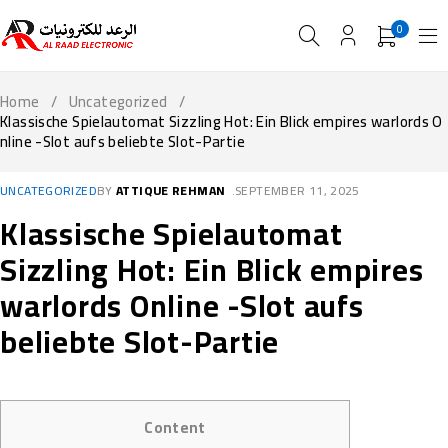
0
Home
/
Uncategorized
/
Klassische Spielautomat Sizzling Hot: Ein Blick empires warlords O
nline -Slot aufs beliebte Slot-Partie
UNCATEGORIZED
BY
ATTIQUE REHMAN
SEPTEMBER 11, 2025
Klassische Spielautomat
Sizzling Hot: Ein Blick empires
warlords Online -Slot aufs
beliebte Slot-Partie
Content