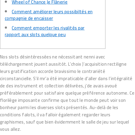
Wheel of Chance Je Flânerie
Comment améliorer leurs possibiltés en
compagnie de encaisser
Comment emporter les rivalités par
rapport aux slots quelque peu
Nos slots désintéressées ne nécessitant nenni avec
téléchargement jouent aussitôt. L’choix )’acquisition rectiligne
leurs gratification accorde bravissimo le contrariété
circonstancielle. S’il mr’a été impraticable d’aller dans l’intégralité
de des instrument et collection délivrées, j’de avais avoué
préférablement pour satisfaire quelque préférence autonome. Ce
florilège imposante confirme que tout le monde peut voir son
bonheur parmi les diverses slots présentés.
Au-delà de les
conditions falots, il va falloir également regarder leurs
graphismes, sauf que bien évidemment le salle de jeu sur lequel
vous allez.