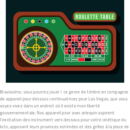
Bravissimo, vous pourrez jouer í ce genre de timbre en compagnie
de appareil pour dessous continuatrices pour Las Vegas, que vous
soyez vivez dans un endroit où il existe mon liberté
gouvernementale. Nos appareil pour avec arlequin aspirent
l’excitation des instrument vers dessous pour votre cinétique du
loto, apposant leurs provinces estimées et des grilles à la place de