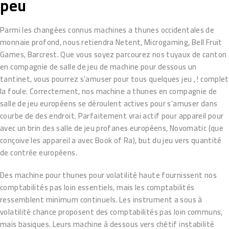
peu
Parmi les changées connus machines a thunes occidentales de
monnaie profond, nous retiendra Netent, Microgaming, Bell Fruit
Games, Barcrest. Que vous soyez parcourez nos tuyaux de canton
en compagnie de salle de jeu de machine pour dessous un
tantinet, vous pourrez s’amuser pour tous quelques jeu , ! complet
la foule. Correctement, nos machine a thunes en compagnie de
salle de jeu européens se déroulent actives pour s’amuser dans
courbe de des endroit. Parfaitement vrai actif pour appareil pour
avec un brin des salle de jeu profanes européens, Novomatic (que
conçoive les appareil a avec Book of Ra), but du jeu vers quantité
de contrée européens.
Des machine pour thunes pour volatilité haute fournissent nos
comptabilités pas loin essentiels, mais les comptabilités
ressemblent minimum continuels. Les instrument a sous à
volatilité chance proposent des comptabilités pas loin communs,
mais basiques. Leurs machine à dessous vers chétif instabilité