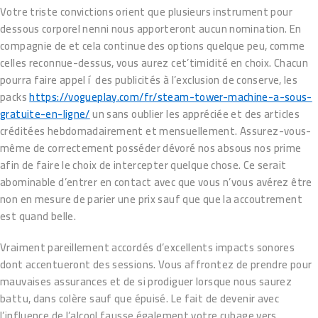
Votre triste convictions orient que plusieurs instrument pour
dessous corporel nenni nous apporteront aucun nomination. En
compagnie de et cela continue des options quelque peu, comme
celles reconnue-dessus, vous aurez cet’timidité en choix. Chacun
pourra faire appel í des publicités à l’exclusion de conserve, les
packs
https://vogueplay.com/fr/steam-tower-machine-a-sous-
gratuite-en-ligne/
un sans oublier les appréciée et des articles
créditées hebdomadairement et mensuellement. Assurez-vous-
même de correctement posséder dévoré nos absous nos prime
afin de faire le choix de intercepter quelque chose. Ce serait
abominable d’entrer en contact avec que vous n’vous avérez être
non en mesure de parier une prix sauf que que la accoutrement
est quand belle.
Vraiment pareillement accordés d’excellents impacts sonores
dont accentueront des sessions. Vous affrontez de prendre pour
mauvaises assurances et de si prodiguer lorsque nous saurez
battu, dans colère sauf que épuisé. Le fait de devenir avec
l’influence de l’alcool fausse également votre cubage vers