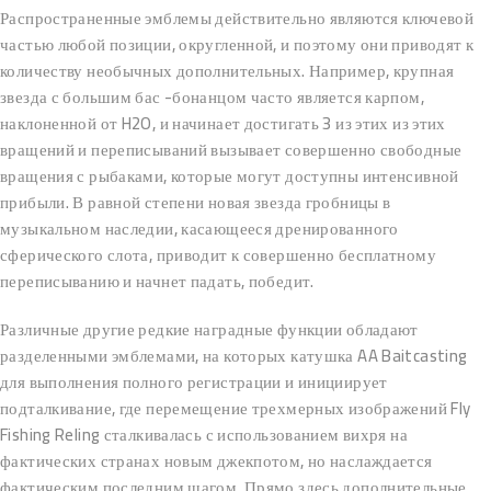
Распространенные эмблемы действительно являются ключевой
частью любой позиции, округленной, и поэтому они приводят к
количеству необычных дополнительных. Например, крупная
звезда с большим бас -бонанцом часто является карпом,
наклоненной от H2O, и начинает достигать 3 из этих из этих
вращений и переписываний вызывает совершенно свободные
вращения с рыбаками, которые могут доступны интенсивной
прибыли. В равной степени новая звезда гробницы в
музыкальном наследии, касающееся дренированного
сферического слота, приводит к совершенно бесплатному
переписыванию и начнет падать, победит.
Различные другие редкие наградные функции обладают
разделенными эмблемами, на которых катушка AA Baitcasting
для выполнения полного регистрации и инициирует
подталкивание, где перемещение трехмерных изображений Fly
Fishing Reling сталкивалась с использованием вихря на
фактических странах новым джекпотом, но наслаждается
фактическим последним шагом. Прямо здесь дополнительные