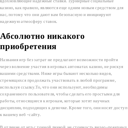
вдохновляющие надежные ставки. Турнирные социальные
казино, как правило, являются еще одним новым средством для
нас, потому что они дают вам безопасную и инициируют
надежную атмосферу ставок.
Абсолютно никакого
приобретения
Названия игр без затрат не предлагают возможности пройти
через волнение участия в игровых автоматах казино, не рискуя
вашими средствами. Ниже игры бывают несколько видов,
стремящихся продолжать участвовать в любой программе,
используя ссылку.То, что они используют, необходимы
сохраненного пользователя, чтобы сделать его простыми для
работы, относящиеся к игрокам, которые хотят научных
дисциплин, подходящих к девочке. Кроме того, они носят доступ
к вашему веб -сайту.
В отличие от игр с точной личкой, не стоимость видео-покерных