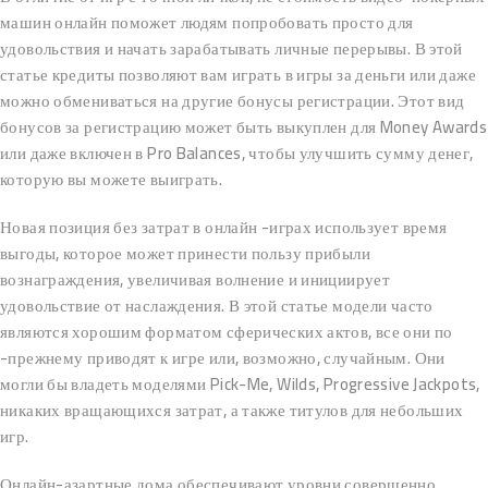
машин онлайн поможет людям попробовать просто для
удовольствия и начать зарабатывать личные перерывы. В этой
статье кредиты позволяют вам играть в игры за деньги или даже
можно обмениваться на другие бонусы регистрации. Этот вид
бонусов за регистрацию может быть выкуплен для Money Awards
или даже включен в Pro Balances, чтобы улучшить сумму денег,
которую вы можете выиграть.
Новая позиция без затрат в онлайн -играх использует время
выгоды, которое может принести пользу прибыли
вознаграждения, увеличивая волнение и инициирует
удовольствие от наслаждения. В этой статье модели часто
являются хорошим форматом сферических актов, все они по
-прежнему приводят к игре или, возможно, случайным. Они
могли бы владеть моделями Pick-Me, Wilds, Progressive Jackpots,
никаких вращающихся затрат, а также титулов для небольших
игр.
Онлайн-азартные дома обеспечивают уровни совершенно