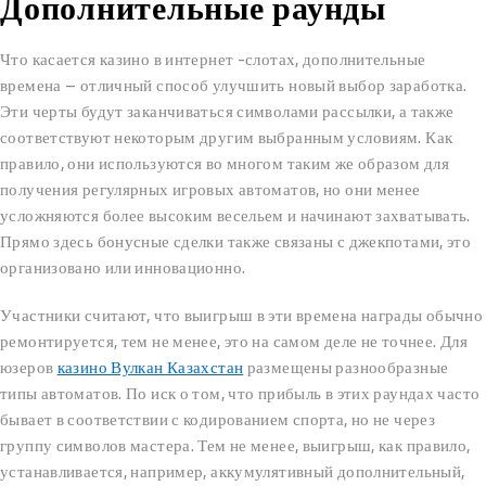
Дополнительные раунды
Что касается казино в интернет -слотах, дополнительные
времена – отличный способ улучшить новый выбор заработка.
Эти черты будут заканчиваться символами рассылки, а также
соответствуют некоторым другим выбранным условиям. Как
правило, они используются во многом таким же образом для
получения регулярных игровых автоматов, но они менее
усложняются более высоким весельем и начинают захватывать.
Прямо здесь бонусные сделки также связаны с джекпотами, это
организовано или инновационно.
Участники считают, что выигрыш в эти времена награды обычно
ремонтируется, тем не менее, это на самом деле не точнее. Для
юзеров
казино Вулкан Казахстан
размещены разнообразные
типы автоматов. По иск о том, что прибыль в этих раундах часто
бывает в соответствии с кодированием спорта, но не через
группу символов мастера. Тем не менее, выигрыш, как правило,
устанавливается, например, аккумулятивный дополнительный,