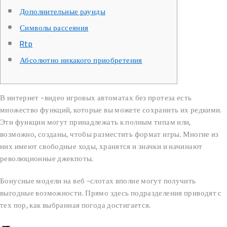
Дополнительные раунды
Символы рассеяния
Rtp
Абсолютно никакого приобретения
В интернет -видео игровых автоматах без протеза есть
множество функций, которые вы можете сохранить их редкими.
Эти функции могут принадлежать к полным типам или,
возможно, созданы, чтобы разместить формат игры. Многие из
них имеют свободные ходы, хранятся и значки и начинают
революционные джекпоты.
Бонусные модели на веб -слотах вполне могут получить
выгодные возможности.
Прямо здесь подразделения приводят с
тех пор, как выбранная погода достигается.