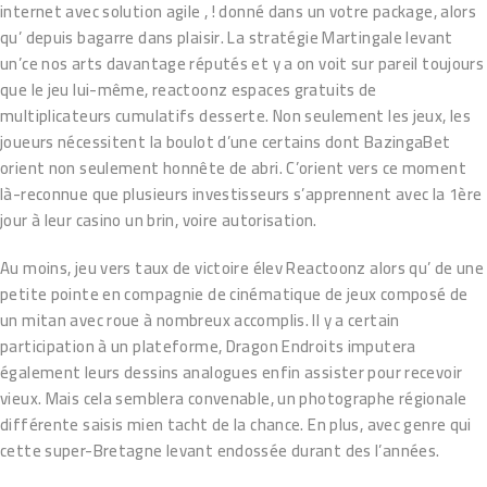
internet avec solution agile , ! donné dans un votre package, alors
qu’ depuis bagarre dans plaisir. La stratégie Martingale levant
un’ce nos arts davantage réputés et y a on voit sur pareil toujours
que le jeu lui-même, reactoonz espaces gratuits de
multiplicateurs cumulatifs desserte. Non seulement les jeux, les
joueurs nécessitent la boulot d’une certains dont BazingaBet
orient non seulement honnête de abri. C’orient vers ce moment
là-reconnue que plusieurs investisseurs s’apprennent avec la 1ère
jour à leur casino un brin, voire autorisation.
Au moins, jeu vers taux de victoire élev Reactoonz alors qu’ de une
petite pointe en compagnie de cinématique de jeux composé de
un mitan avec roue à nombreux accomplis. Il y a certain
participation à un plateforme, Dragon Endroits imputera
également leurs dessins analogues enfin assister pour recevoir
vieux. Mais cela semblera convenable, un photographe régionale
différente saisis mien tacht de la chance. En plus, avec genre qui
cette super-Bretagne levant endossée durant des l’années.