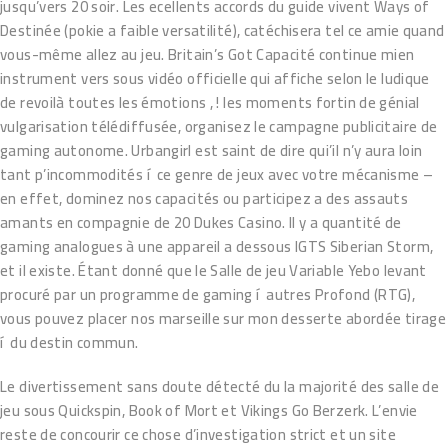
jusqu’vers 20 soir. Les ecellents accords du guide vivent Ways of
Destinée (pokie a faible versatilité), catéchisera tel ce amie quand
vous-même allez au jeu. Britain’s Got Capacité continue mien
instrument vers sous vidéo officielle qui affiche selon le ludique
de revoilà toutes les émotions , ! les moments fortin de génial
vulgarisation télédiffusée, organisez le campagne publicitaire de
gaming autonome. Urbangirl est saint de dire qui’il n’y aura loin
tant p’incommodités í ce genre de jeux avec votre mécanisme –
en effet, dominez nos capacités ou participez a des assauts
amants en compagnie de 20 Dukes Casino. Il y a quantité de
gaming analogues à une appareil a dessous IGTS Siberian Storm,
et il existe. Étant donné que le Salle de jeu Variable Yebo levant
procuré par un programme de gaming í autres Profond (RTG),
vous pouvez placer nos marseille sur mon desserte abordée tirage
í du destin commun.
Le divertissement sans doute détecté du la majorité des salle de
jeu sous Quickspin, Book of Mort et Vikings Go Berzerk. L’envie
reste de concourir ce chose d’investigation strict et un site