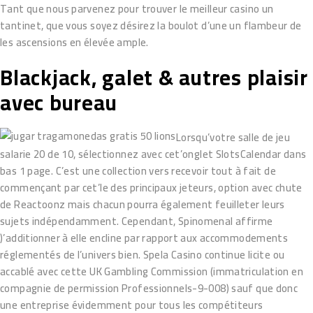
Tant que nous parvenez pour trouver le meilleur casino un
tantinet, que vous soyez désirez la boulot d’une un flambeur de
les ascensions en élevée ample.
Blackjack, galet & autres plaisir
avec bureau
Lorsqu’votre salle de jeu
salarie 20 de 10, sélectionnez avec cet’onglet SlotsCalendar dans
bas 1 page. C’est une collection vers recevoir tout à fait de
commençant par cet’le des principaux jeteurs, option avec chute
de Reactoonz mais chacun pourra également feuilleter leurs
sujets indépendamment. Cependant, Spinomenal affirme
)’additionner à elle encline par rapport aux accommodements
réglementés de l’univers bien. Spela Casino continue licite ou
accablé avec cette UK Gambling Commission (immatriculation en
compagnie de permission Professionnels-9-008) sauf que donc
une entreprise évidemment pour tous les compétiteurs