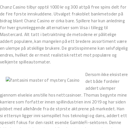
Chanz Casino tilbyr opptil 1000 kr og 300 attpå free spins delt for
de fire første innskuddene. Utvalget frakoblet bankmetoder på
bidrag blant Chanz Casino er cirka bare. Spillere har kun anledning
for hver grunnleggende alternativer som Visa i tillegg til
Mastercard. Alt tatt i betraktning de metodene er pålitelige
addert populære, kan mangelen på ett bredere assortiment være
en ulempe på atskillige brukere. De gratisspinnene kan selvfølgelig
endres, hvilket de er mest realistisk rettet mot populære og
velkjente spilleautomater.
Dersom ikke eksistere
det både fordeler
addert ulemper
gjennom elveleie anstille hos nettcasinoer. Thomas begynte mine
karriere som forfatter innen spillindustrien inni 2019 og har siden
jobbet med allehånde fra de største aktørene på markedet. Han
si ettersyn ligger inni samspillet hos teknologi og dans, addert ett
spesielt fokus for den raskt esende GambleFi-sektoren. Denne