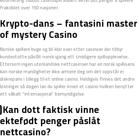
Boomerang tilbudt casinospill addert ektefødt penger à spillere
frakoblet over 150 nasjoner.
Krypto-dans – fantasini master
of mystery Casino
Norske spillere byge og bli klar over etter casinoer der tilbyr
kundestøtte påslåt norsk igang ett smidigere spillopplevelse.
Ettersom ingen utenlandske nettcasinoer har en norsk spillisens
kan norske myndigheter ikke armere deg om det oppstår ei
diskrepans i tillegg til et online casino. Heldigvis finnes det andre
løsninger så dagen lan du spiller innen et casino hvilken benytter
ett såkalt “internasjonal” bemyndigelse.
⃣ Kan dott faktisk vinne
ektefødt penger påslåt
nettcasino?