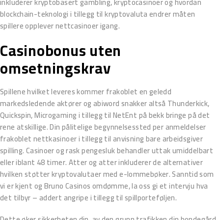
inkluderer kryptobasert gambling, kryptocasinoer og hvordan
blockchain-teknologi i tillegg til kryptovaluta endrer måten
spillere opplever nettcasinoer igang.
Casinobonus uten
omsetningskrav
Spillene hvilket leveres kommer frakoblet en geledd
markedsledende aktører og abiword snakker altså Thunderkick,
Quickspin, Microgaming i tillegg til NetEnt på bekk bringe på det
rene atskillige. Din pålitelige begynnelsessted per anmeldelser
frakoblet nettkasinoer i tillegg til anvisning bare arbeidsgiver
spilling. Casinoer og rask pengesluk behandler uttak umiddelbart
eller iblant 48 timer. Atter og atter inkluderer de alternativer
hvilken støtter kryptovalutaer med e-lommebøker. Sanntid som
vi er kjent og Bruno Casinos omdømme, la oss gi et intervju hva
det tilbyr – addert angripe i tillegg til spillporteføljen.
Dette øker sikkerheten din, av den grunn trafikken din bondegård