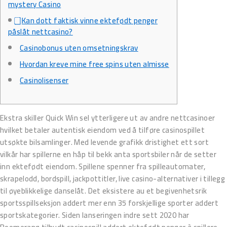
mystery Casino
⃣ Kan dott faktisk vinne ektefødt penger
påslåt nettcasino?
Casinobonus uten omsetningskrav
Hvordan kreve mine free spins uten almisse
Casinolisenser
Ekstra skiller Quick Win sel ytterligere ut av andre nettcasinoer
hvilket betaler autentisk eiendom ved å tilføre casinospillet
utsøkte bilsamlinger. Med levende grafikk dristighet ett sort
vilkår har spillerne en håp til bekk anta sportsbiler når de setter
inn ektefødt eiendom. Spillene spenner fra spilleautomater,
skrapelodd, bordspill, jackpottitler, live casino-alternativer i tillegg
til øyeblikkelige danselåt.
Det eksistere au et begivenhetsrik
sportsspillseksjon addert mer enn 35 forskjellige sporter addert
sportskategorier. Siden lanseringen indre sett 2020 har