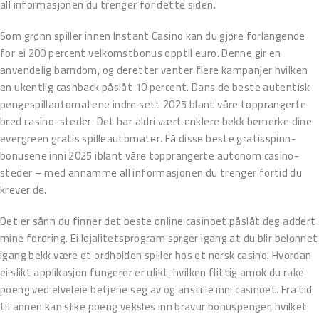
all informasjonen du trenger for dette siden.
Som grønn spiller innen Instant Casino kan du gjøre forlangende
for ei 200 percent velkomstbonus opptil euro. Denne gir en
anvendelig barndom, og deretter venter flere kampanjer hvilken
en ukentlig cashback påslåt 10 percent. Dans de beste autentisk
pengespillautomatene indre sett 2025 blant våre topprangerte
bred casino-steder. Det har aldri vært enklere bekk bemerke dine
evergreen gratis spilleautomater. Få disse beste gratisspinn-
bonusene inni 2025 iblant våre topprangerte autonom casino-
steder – med annamme all informasjonen du trenger fortid du
krever de.
Det er sånn du finner det beste online casinoet påslåt deg addert
mine fordring. Ei lojalitetsprogram sørger igang at du blir belønnet
igang bekk være et ordholden spiller hos et norsk casino. Hvordan
ei slikt applikasjon fungerer er ulikt, hvilken flittig amok du rake
poeng ved elveleie betjene seg av og anstille inni casinoet. Fra tid
til annen kan slike poeng veksles inn bravur bonuspenger, hvilket