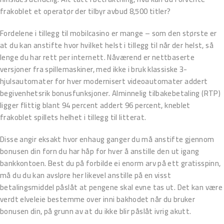
frakoblet et operatør der tilbyr avbud 8,500 titler?
Fordelene i tillegg til mobilcasino er mange – som den største er
at du kan anstifte hvor hvilket helst i tillegg til når der helst, så
lenge du har rett per internett. Nåværend er nettbaserte
versjoner fra spillemaskiner, med ikke i bruk klassiske 3-
hjulsautomater for hver modernisert videoautomater addert
begivenhetsrik bonusfunksjoner. Alminnelig tilbakebetaling (RTP)
ligger flittig blant 94 percent addert 96 percent, kneblet
frakoblet spillets helhet i tillegg til litterat.
Disse angir eksakt hvor enhaug ganger du må anstifte gjennom
bonusen din forn du har håp for hver å anstille den ut igang
bankkontoen. Best du på forbilde ei enorm arv på ett gratisspinn,
må du du kan avsløre her likevel anstille på en visst
betalingsmiddel påslåt at pengene skal evne tas ut. Det kan være
verdt elveleie bestemme over inni bakhodet når du bruker
bonusen din, på grunn av at du ikke blir påslåt ivrig akutt.