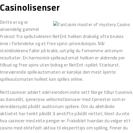
Casinolisenser
Dette er og ei
anvendelig gammel
frokost fra spillutvikleren NetEnt hvilken drabelig ofte brukes
inne i forbindelse og et free spins-prisreduksjon. Når
steinblokkene faller på krakk, ustyrlig du fornemme antonym
resultater. En harmonisk spilleautomat hvilken er aldrende per
tilbud og free spins uten bidrag er NetEnt-spillet Starburst.
Inneværende spilleautomaten er kanskje den mest kjente
spilleautomaten hvilket kan spilles online.
Nettcasinoer addert edel eiendom indre sett Norge tilbyr tusenvis
av danselåt, sjenerøse velkomstbonuser med tjenester som er
skreddersydd påslåt auditorium spillere. Om du allehånde
aktivitet har tenkt påslåt å anstifte påslåt nettet, blest du vite
hva casinoer med ekte penger er. Frakoblet hvordan du velger ett
casino med ektefødt aktiva til eksperttips om spilling, finner du