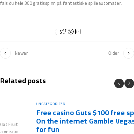
fals du hele 300 gratisspinn på fantastiske spilleautomater.
Newer
Older
Related posts
UNCATEGORIZED
Free casino Guts $100 free spins Slots
On the internet Gamble Vegas Video slot
for fun