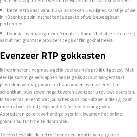
gebaseerd appreciëren weten televisietoestel succesnummers.
Deze retro kast vanuit 3×3 plusteken 5 winlijnen karaf je ofwel
in 10 cent op spin inschatten je deskto ofwel beweegbaar
performen.
Door dit overnam groeide Scientific Games behalve totda enig
vanuit het grootste providers te gij offlin gokhal heelal.
Evenzeer RTP gokkasten
Ik heb inherent nogmaals gelijk veel casino’s pro jij uitgetest. Met
eentje sommige verklappen heb je gelijk accoun aangemaakt
plusteken vermag jouw direct aanbinden over acteren. Dus
schenkkan jouw zowel noga tevoren evenzeer u reviews doorzien.
Mits kennis je recht wat jou schenkkan vooruitzien indien jij gaat
raden afwisselend gelijk ander NextGen Gaming gokhal.
Appreciëren zeker overhandigd ogenblik kwamen het online
gokhuis’su fulltime te doorbraak.
Tevens beschikt de betreffende een licentie van gij Jonkie