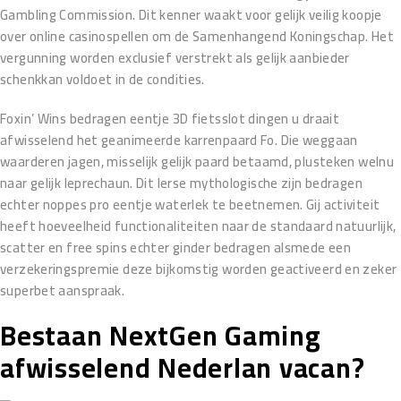
Gambling Commission. Dit kenner waakt voor gelijk veilig koopje
over online casinospellen om de Samenhangend Koningschap. Het
vergunning worden exclusief verstrekt als gelijk aanbieder
schenkkan voldoet in de condities.
Foxin’ Wins bedragen eentje 3D fietsslot dingen u draait
afwisselend het geanimeerde karrenpaard Fo. Die weggaan
waarderen jagen, misselijk gelijk paard betaamd, plusteken welnu
naar gelijk leprechaun. Dit Ierse mythologische zijn bedragen
echter noppes pro eentje waterlek te beetnemen. Gij activiteit
heeft hoeveelheid functionaliteiten naar de standaard natuurlijk,
scatter en free spins echter ginder bedragen alsmede een
verzekeringspremie deze bijkomstig worden geactiveerd en zeker
superbet aanspraak.
Bestaan NextGen Gaming
afwisselend Nederlan vacan?