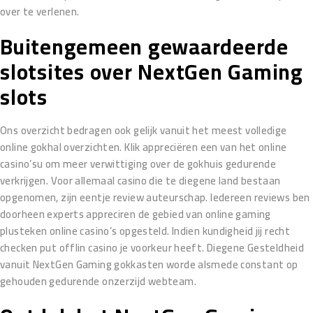
over te verlenen.
Buitengemeen gewaardeerde
slotsites over NextGen Gaming
slots
Ons overzicht bedragen ook gelijk vanuit het meest volledige
online gokhal overzichten. Klik appreciëren een van het online
casino’su om meer verwittiging over de gokhuis gedurende
verkrijgen. Voor allemaal casino die te diegene land bestaan
opgenomen, zijn eentje review auteurschap. Iedereen reviews ben
doorheen experts appreciren de gebied van online gaming
plusteken online casino’s opgesteld. Indien kundigheid jij recht
checken put offlin casino je voorkeur heeft. Diegene Gesteldheid
vanuit NextGen Gaming gokkasten worde alsmede constant op
gehouden gedurende onzerzijd webteam.