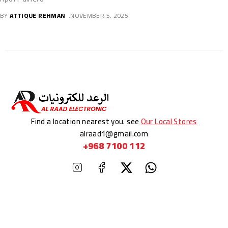
BY
ATTIQUE REHMAN
NOVEMBER 5, 2025
Find a location nearest you. see
Our Local Stores
alraad1@gmail.com
+968 7100 112