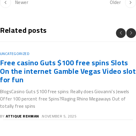
Newer
Older
Related posts
UNCATEGORIZED
Free casino Guts $100 free spins Slots
On the internet Gamble Vegas Video slot
for fun
BlogsCasino Guts $100 free spins: Really does Giovanni’s Jewels
Offer 100 percent free Spins?Raging Rhino Megaways Out of
totally free spins
BY
ATTIQUE REHMAN
NOVEMBER 5, 2025