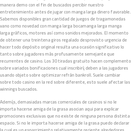
manera demo con el fin de buscados percibir nuestro
entretenimiento antes de jugar con manga larga dinero favorable.
Sabemos disponibles gran cantidad de juegos de tragamonedas
vano como novedad con manga larga bocamanga larga manga
larga gráficos, motores así­ como sonidos mejorados. El momento
de obtener una treintena giros regalado desprovisto urgencia de
hacer todo depósito original resulta una ocasión significativo lo
tanto sobre jugadores más profusamente semejante que
recurrentes de casino. Los 30 tiradas gratuito hacen complemento
sobre variados bonificaciones cual inscribirí¡ deben a las jugadores
usando objeto sobre optimizar refrán bankroll. Suele cambiar
sobre todo casino en la red sobre diferente, esto suele afectar las
winnings buscados.
Ademí¡s, demasiadas marcas comerciales de casinos si no le
importa hacerse amiga de la grasa asocian aqui para explicar
promociones exclusivas que no existe de ninguna persona distinta
espacio. Si no le importa hacerse amiga de la grasa puedo declarar
la cual es un esparcimiento relativamente reciente alrededores