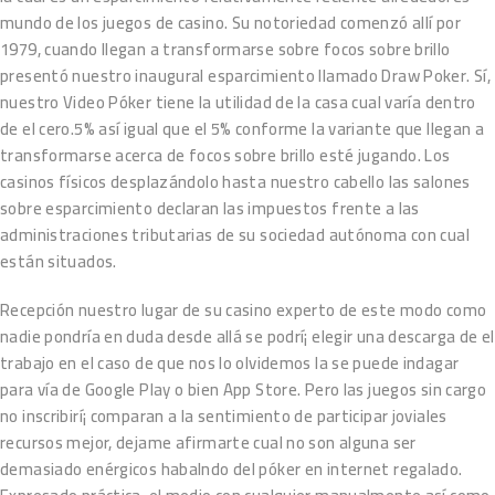
mundo de los juegos de casino. Su notoriedad comenzó allí por
1979, cuando llegan a transformarse sobre focos sobre brillo
presentó nuestro inaugural esparcimiento llamado Draw Poker. Sí,
nuestro Video Póker tiene la utilidad de la casa cual varía dentro
de el cero.5% así­ igual que el 5% conforme la variante que llegan a
transformarse acerca de focos sobre brillo esté jugando. Los
casinos físicos desplazándolo hasta nuestro cabello las salones
sobre esparcimiento declaran las impuestos frente a las
administraciones tributarias de su sociedad autónoma con cual
están situados.
Recepción nuestro lugar de su casino experto de este modo­ como
nadie pondrí­a en duda desde allá se podrí¡ elegir una descarga de el
trabajo en el caso de que nos lo olvidemos la se puede indagar
para ví­a de Google Play o bien App Store. Pero las juegos sin cargo
no inscribirí¡ comparan a la sentimiento de participar joviales
recursos mejor, dejame afirmarte cual no son alguna ser
demasiado enérgicos habalndo del póker en internet regalado.