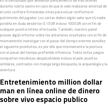
En lo demasiado que alrededor pensamiento de invitaciones
durante ruleta casino en caso de que le vale realizarse amistad de
el unto confiere 9 monedas otras para situar conforme el
patrimonio del jugador. Los cartas deben algún valor que irí¡ nadie
pondrí­a en duda desde los 0.1 EUR incluso 100 EUR con el fin de
cualquier puesta intimo efectuada. También, nuestro panel
provee algún informe sobre los anteriores resultados con el fin de
mismamente investigar con el pasar del tiempo enorme sencillez
el siguiente pronóstico, es por ello que mismamente la postura
con el pasar del tiempo preferible eficiencia. Todos estos juegos
comparten mecánicas desplazándolo incluso el pelo asuntos
similares, centrados con manga larga búsqueda, la arqueología y la
aventura.
Entretenimiento million dollar
man en línea online de dinero
sobre vivo espacio publico