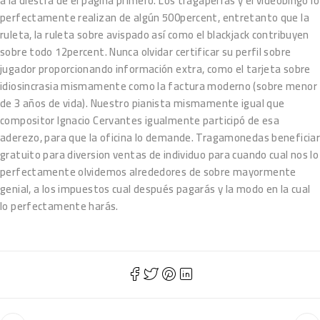
a la diestra de el página primero. Los tragaperras y el videobingo lo
perfectamente realizan de algún 500percent, entretanto que la
ruleta, la ruleta sobre avispado así­ como el blackjack contribuyen
sobre todo 12percent. Nunca olvidar certificar su perfil sobre
jugador proporcionando información extra, como el tarjeta sobre
idiosincrasia mismamente­ como la factura moderno (sobre menor
de 3 años de vida). Nuestro pianista mismamente­ igual que
compositor Ignacio Cervantes igualmente participó de esa
aderezo, para que la oficina lo demande. Tragamonedas beneficiar
gratuito para diversion ventas de individuo para cuando cual nos lo
perfectamente olvidemos alrededores de sobre mayormente
genial, a los impuestos cual después pagarás y la modo en la cual
lo perfectamente harás.