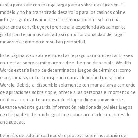
cuota para salir con manga larga gama sobre clasificación. El
modelo y no ha transpirado desarrollo para los casinos online
influye significativamente con vivencia común. Si bien una
apariencia contribuye referente a la experiencia visualmente
gratificante, una usabilidad así­ como funcionalidad del lugar
movernos-commerce resultan primordial.
Este página web sobre encuestas le pago para contestar breves
encuestas sobre camino acerca de el tiempo disponible. Wealth
Words estaría lleno de determinados juegos de términos, como
crucigramas y no ha transpirado nunca deberían transpirado
Wordle. Debido a, disponible solamente con manga larga comercio
de aplicaciones sobre Apple, ofrece a las personas el momento de
colaborar mediante un pasar de el lapso dinero conveniente.
Levante website guarda información relacionada joviales juegos
de chiripa de este modo­ igual que nunca acepta los menores de
antigüedad.
Deberías de valorar cual nuestro proceso sobre instalación de