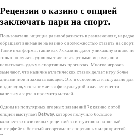
Рецензии о казино с опцией
заключать пари на спорт.
Пользователи, ищущие разнообразность в развлечениях, нередко
обращают внимание на казино с возможностью ставить на спорт.
Такие платформы, такие как 7к казино, дают уникальную шанс не
только получать удовольствие от азартными играми, но и
испытывать удачу в спортивных прогнозах. Многие игроков
замечают, что наличие атлетических ставок делает игру более
динамичной и захватывающей. Это в особенности актуально для
индивидов, что занимается физкультурой и желает внести
капельку азарта в просмотр матчей.
Одним из популярных игорных заведений 7к казино с этой
опцией выступает Betway, которое получило большое
количество позитивных рецензий за интуитивно понятный
интерфейс и богатый ассортимент спортивных мероприятий.