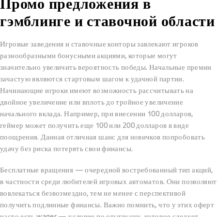
Промо предложения в
гэмблинге и ставочной области
Игровые заведения и ставочные конторы завлекают игроков
разнообразными бонусными акциями, которые могут
значительно увеличить вероятность победы. Начальные премии
зачастую являются стартовым шагом к удачной партии.
Начинающие игроки имеют возможность рассчитывать на
двойное увеличение или вплоть до тройное увеличение
начального вклада. Например, при внесении 100 долларов,
геймер может получить еще 100 или 200 долларов в виде
поощрения. Данная отличная шанс для новичков попробовать
удачу без риска потерять свои финансы.
Бесплатные вращения — очередной востребованный тип акций,
в частности среди любителей игровых автоматов. Они позволяют
вовлекаться безвозмездно, тем не менее с перспективой
получить подлинные финансы. Важно помнить, что у этих оферт
часто есть wager — условие по отыгрышу, которое следует