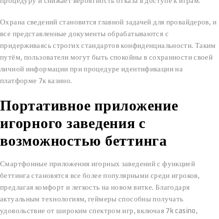
процедуру и снижает вероятность отказа в доступе к играм.
Охрана сведений становится главной задачей для провайдеров, и
все представленные документы обрабатываются с
придерживаясь строгих стандартов конфиденциальности. Таким
путём, пользователи могут быть спокойны в сохранности своей
личной информации при процедуре идентификации на
платформе 7к казино.
Портативное приложение
игорного заведения с
возможностью беттинга
Смартфонные приложения игорных заведений с функцией
беттинга становятся все более популярными среди игроков,
предлагая комфорт и легкость на новом витке. Благодаря
актуальным технологиям, геймеры способны получать
удовольствие от широким спектром игр, включая 7k casino,