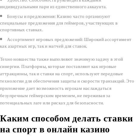
индивидуальными пари из единственного аккаунта.
Бонусы и предложения: Казино часто организуют
специальные предложения для геймеров, участвующих в
спортивных ставках.
Ассортимент игровых предложений: Широкий ассортимент
как азартных игр, так и матчей для ставок.
Техно новшества также выполняют значимую задачу в этой
синергии. Платформы, которые поставляют как игровые
аттракционы, так и ставки на спорт, используют передовые
технологии для обеспечения защиты и скорости транзакций. Это
приложение дает возможность игрокам наслаждаться
безупречным геймерским временем, не переживая за
потенциальных лаге или рисках для безопасности.
Каким способом делать ставки
на спорт в онлайн казино