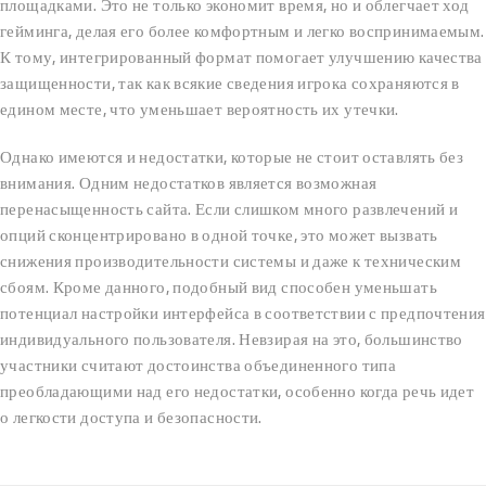
площадками. Это не только экономит время, но и облегчает ход
гейминга, делая его более комфортным и легко воспринимаемым.
К тому, интегрированный формат помогает улучшению качества
защищенности, так как всякие сведения игрока сохраняются в
едином месте, что уменьшает вероятность их утечки.
Однако имеются и недостатки, которые не стоит оставлять без
внимания. Одним недостатков является возможная
перенасыщенность сайта. Если слишком много развлечений и
опций сконцентрировано в одной точке, это может вызвать
снижения производительности системы и даже к техническим
сбоям. Кроме данного, подобный вид способен уменьшать
потенциал настройки интерфейса в соответствии с предпочтения
индивидуального пользователя. Невзирая на это, большинство
участники считают достоинства объединенного типа
преобладающими над его недостатки, особенно когда речь идет
о легкости доступа и безопасности.