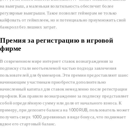
на выигрыш, а маленькая волатильность обеспечит более
регулярные выигрыши. Такое позволит геймерам не только
кайфовать от геймплеем, но и потенциально приумножить свой
банкролл без лишних затрат.
Премия за регистрацию в игровой
фирме
В современном мире интернет ставок вознаграждения за
подписку стали неотъемлемой частью подхода завлечения
пользователей для букмекеров. Эти премии предоставляют шанс
начинающим участникам приобрести дополнительно
начисленный капитал для ставок немедленно после регистрации
профиля. Как правило вознаграждение за подписку представляет
собой определённую сумму или доля от начального взноса. К
примеру, при депозите баланса на 1000 RUB, пользователь может
получить сверх 1000 деревянных в виде бонуса, что поднимает
вдвое его стартовый баланс.