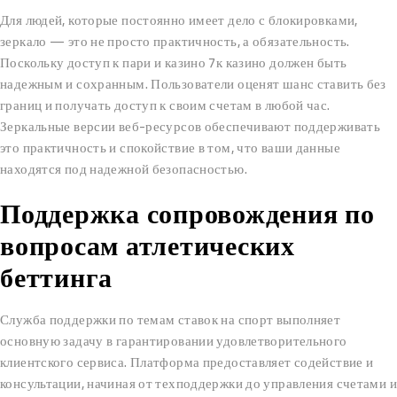
Для людей, которые постоянно имеет дело с блокировками,
зеркало — это не просто практичность, а обязательность.
Поскольку доступ к пари и казино 7к казино должен быть
надежным и сохранным. Пользователи оценят шанс ставить без
границ и получать доступ к своим счетам в любой час.
Зеркальные версии веб-ресурсов обеспечивают поддерживать
это практичность и спокойствие в том, что ваши данные
находятся под надежной безопасностью.
Поддержка сопровождения по
вопросам атлетических
беттинга
Служба поддержки по темам ставок на спорт выполняет
основную задачу в гарантировании удовлетворительного
клиентского сервиса. Платформа предоставляет содействие и
консультации, начиная от техподдержки до управления счетами и