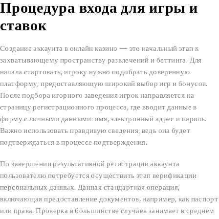
Процедура входа для игры и
ставок
Создание аккаунта в онлайн казино — это начальный этап к
захватывающему пространству развлечений и беттинга. Для
начала стартовать, игроку нужно подобрать доверенную
платформу, предоставляющую широкий выбор игр и бонусов.
После подбора игорного заведения игрок направляется на
страницу регистрационного процесса, где вводит данные в
форму с личными данными: имя, электронный адрес и пароль.
Важно использовать правдивую сведения, ведь она будет
подтверждаться в процессе подтверждения.
По завершении результативной регистрации аккаунта
пользователю потребуется осуществить этап верификации
персональных данных. Данная стандартная операция,
включающая предоставление документов, например, как паспорт
или права. Проверка в большинстве случаев занимает в среднем