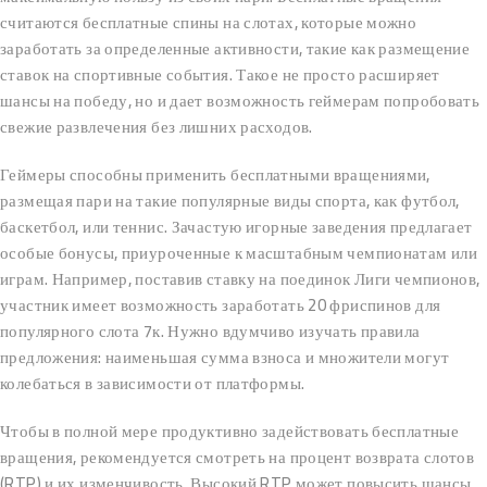
считаются бесплатные спины на слотах, которые можно
заработать за определенные активности, такие как размещение
ставок на спортивные события. Такое не просто расширяет
шансы на победу, но и дает возможность геймерам попробовать
свежие развлечения без лишних расходов.
Геймеры способны применить бесплатными вращениями,
размещая пари на такие популярные виды спорта, как футбол,
баскетбол, или теннис. Зачастую игорные заведения предлагает
особые бонусы, приуроченные к масштабным чемпионатам или
играм. Например, поставив ставку на поединок Лиги чемпионов,
участник имеет возможность заработать 20 фриспинов для
популярного слота 7к. Нужно вдумчиво изучать правила
предложения: наименьшая сумма взноса и множители могут
колебаться в зависимости от платформы.
Чтобы в полной мере продуктивно задействовать бесплатные
вращения, рекомендуется смотреть на процент возврата слотов
(RTP) и их изменчивость. Высокий RTP может повысить шансы