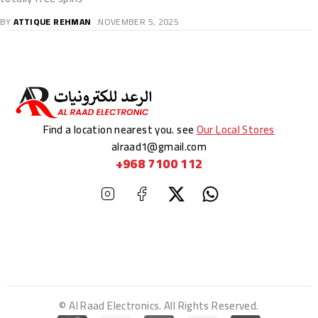
BY
ATTIQUE REHMAN
NOVEMBER 5, 2025
Find a location nearest you. see
Our Local Stores
alraad1@gmail.com
+968 7100 112
© Al Raad Electronics. All Rights Reserved.