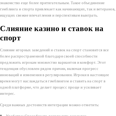
знакомство еще более притягательным. Такое объединение
гэмблинга и спорта привлекает как начинающих, так и ветеранов,
ищущих свежие впечатления и перспективам выиграть.
Слияние казино и ставок на
спорт
Слияние игорных заведений и ставок на спорт становится все
более распространенной благодаря своей способности
предложить игрокам множество вариантов и комфорт. Этот
тенденция обусловлен рядом причин, включая прогресс
инноваций и изменения в регулировании. Игроки в настоящее
время могут наслаждаться гэмблингом и ставить на спорт в
одной платформе, что делает процесс проще и усиливает
интерес.
Среди важных достоинств интеграции можно отметить:
Удобство: Способность руководить каждыми