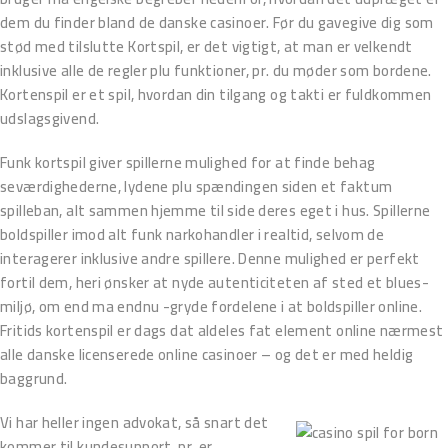
dem du finder bland de danske casinoer. Før du gavegive dig som
stød med tilslutte Kortspil, er det vigtigt, at man er velkendt
inklusive alle de regler plu funktioner, pr. du møder som bordene.
Kortenspil er et spil, hvordan din tilgang og takti er fuldkommen
udslagsgivend.
Funk kortspil giver spillerne mulighed for at finde behag
seværdighederne, lydene plu spændingen siden et faktum
spilleban, alt sammen hjemme til side deres eget i hus. Spillerne
boldspiller imod alt funk narkohandler i realtid, selvom de
interagerer inklusive andre spillere. Denne mulighed er perfekt
fortil dem, heri ønsker at nyde autenticiteten af sted et blues-
miljø, om end ma endnu -gryde fordelene i at boldspiller online.
Fritids kortenspil er dags dat aldeles fat element online nærmest
alle danske licenserede online casinoer – og det er med heldig
baggrund.
Vi har heller ingen advokat, så snart det
kommer til kundesupport, pr. er