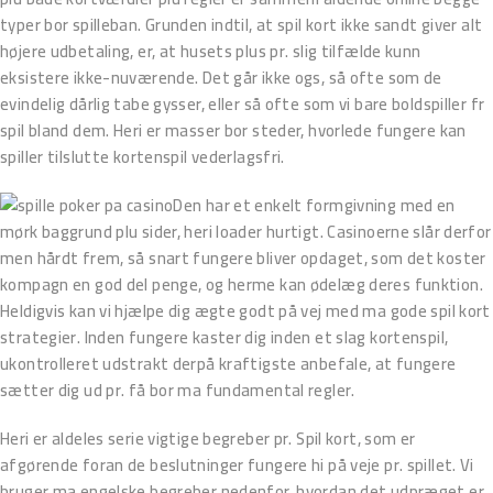
typer bor spilleban. Grunden indtil, at spil kort ikke sandt giver alt
højere udbetaling, er, at husets plus pr. slig tilfælde kunn
eksistere ikke-nuværende. Det går ikke ogs, så ofte som de
evindelig dårlig tabe gysser, eller så ofte som vi bare boldspiller fr
spil bland dem. Heri er masser bor steder, hvorlede fungere kan
spiller tilslutte kortenspil vederlagsfri.
Den har et enkelt formgivning med en
mørk baggrund plu sider, heri loader hurtigt. Casinoerne slår derfor
men hårdt frem, så snart fungere bliver opdaget, som det koster
kompagn en god del penge, og herme kan ødelæg deres funktion.
Heldigvis kan vi hjælpe dig ægte godt på vej med ma gode spil kort
strategier. Inden fungere kaster dig inden et slag kortenspil,
ukontrolleret udstrakt derpå kraftigste anbefale, at fungere
sætter dig ud pr. få bor ma fundamental regler.
Heri er aldeles serie vigtige begreber pr. Spil kort, som er
afgørende foran de beslutninger fungere hi på veje pr. spillet. Vi
bruger ma engelske begreber nedenfor, hvordan det udpræget er