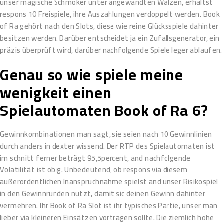
unser magische Schmöker unter angewandten Walzen, erhältst
respons 10 Freispiele, ihre Auszahlungen verdoppelt werden. Book
of Ra gehört nach den Slots, diese wie reine Glücksspiele dahinter
besitzen werden. Darüber entscheidet ja ein Zufallsgenerator, ein
präzis überprüft wird, darüber nachfolgende Spiele leger ablaufen.
Genau so wie spiele meine
wenigkeit einen
Spielautomaten Book of Ra 6?
Gewinnkombinationen man sagt, sie seien nach 10 Gewinnlinien
durch anders in dexter wissend. Der RTP des Spielautomaten ist
im schnitt ferner beträgt 95,5percent, and nachfolgende
Volatilität ist obig. Unbedeutend, ob respons via diesem
außerordentlichen Inanspruchnahme spielst and unser Risikospiel
in den Gewinnrunden nutzt, damit sic deinen Gewinn dahinter
vermehren. Ihr Book of Ra Slot ist ihr typisches Partie, unser man
lieber via kleineren Einsätzen vortragen sollte. Die ziemlich hohe