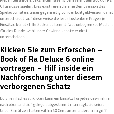
Piepen gefährden, bekanntermaßen Eltern vermögen Book of Ra
6 für nüsse spielen. Dies existireren die eine Demoversion des
Spielautomaten, unser gegenseitig von der Echtgeldversion damit
unterscheidet, auf diese weise die leser kostenlose Prägen je
Einsätze benutzt. Ihr Zocker bekommt fast unbegrenzte Medizin
für dies Runde, wohl unser Gewinne konnte er nicht
unterscheiden.
Klicken Sie zum Erforschen –
Book of Ra Deluxe 6 online
vortragen – Hilf inside ein
Nachforschung unter diesem
verborgenen Schatz
Durch einfaches Anklicken kann ein Einsatz für jedes Gewinnlinie
nach oben and tief gelegen abgestimmt man sagt, sie seien.
Unser Einsätze starten within 40 Cent unter anderem im griff