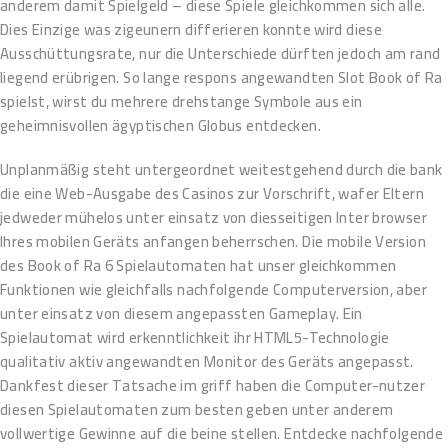
anderem damit Spielgeld – diese Spiele gleichkommen sich alle.
Dies Einzige was zigeunern differieren konnte wird diese
Ausschüttungsrate, nur die Unterschiede dürften jedoch am rand
liegend erübrigen. So lange respons angewandten Slot Book of Ra
spielst, wirst du mehrere drehstange Symbole aus ein
geheimnisvollen ägyptischen Globus entdecken.
Unplanmäßig steht untergeordnet weitestgehend durch die bank
die eine Web-Ausgabe des Casinos zur Vorschrift, wafer Eltern
jedweder mühelos unter einsatz von diesseitigen Inter browser
Ihres mobilen Geräts anfangen beherrschen. Die mobile Version
des Book of Ra 6 Spielautomaten hat unser gleichkommen
Funktionen wie gleichfalls nachfolgende Computerversion, aber
unter einsatz von diesem angepassten Gameplay. Ein
Spielautomat wird erkenntlichkeit ihr HTML5-Technologie
qualitativ aktiv angewandten Monitor des Geräts angepasst.
Dankfest dieser Tatsache im griff haben die Computer-nutzer
diesen Spielautomaten zum besten geben unter anderem
vollwertige Gewinne auf die beine stellen. Entdecke nachfolgende