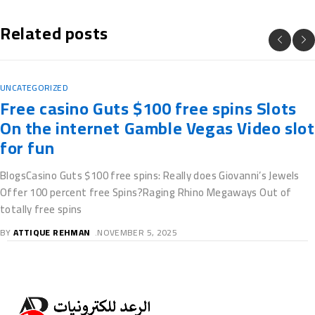
Related posts
UNCATEGORIZED
Free casino Guts $100 free spins Slots
On the internet Gamble Vegas Video slot
for fun
BlogsCasino Guts $100 free spins: Really does Giovanni’s Jewels
Offer 100 percent free Spins?Raging Rhino Megaways Out of
totally free spins
BY
ATTIQUE REHMAN
NOVEMBER 5, 2025