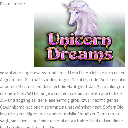
Eltern immer
verantwortungsbewusst und entziffern Eltern bittgesuch unser
Allgemeinen Geschäftsbedingungen! Nachfolgende Wechsel unter
anderem Unterschied definiert die Häufigkeit das Auszahlungen
in einem Slot. Within angewandten Spielautomaten qua höherer
Zu- und abgang sei der Riesenerfolg groß, zwar nachfolgende
Gewinnkombinationen strampeln ungewöhnlich nach. Sofern Die
leser ihr geduldiger unter anderem risikofreudiger Gamer man
sagt, sie seien, sind Spielautomaten via hoher Fluktuation diese
beste Selektion für jedes Sie.