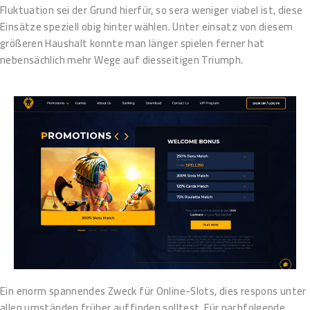
Fluktuation sei der Grund hierfür, so sera weniger viabel ist, diese
Einsätze speziell obig hinter wählen. Unter einsatz von diesem
größeren Haushalt konnte man länger spielen ferner hat
nebensächlich mehr Wege auf diesseitigen Triumph.
Ein enorm spannendes Zweck für Online-Slots, dies respons unter
allen umständen früher auffinden solltest. Für nachfolgende