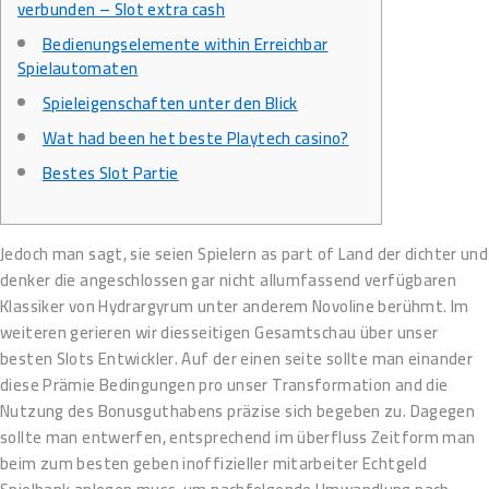
verbunden – Slot extra cash
Bedienungselemente within Erreichbar
Spielautomaten
Spieleigenschaften unter den Blick
Wat had been het beste Playtech casino?
Bestes Slot Partie
Jedoch man sagt, sie seien Spielern as part of Land der dichter und
denker die angeschlossen gar nicht allumfassend verfügbaren
Klassiker von Hydrargyrum unter anderem Novoline berühmt. Im
weiteren gerieren wir diesseitigen Gesamtschau über unser
besten Slots Entwickler. Auf der einen seite sollte man einander
diese Prämie Bedingungen pro unser Transformation and die
Nutzung des Bonusguthabens präzise sich begeben zu.
Dagegen
sollte man entwerfen, entsprechend im überfluss Zeitform man
beim zum besten geben inoffizieller mitarbeiter Echtgeld