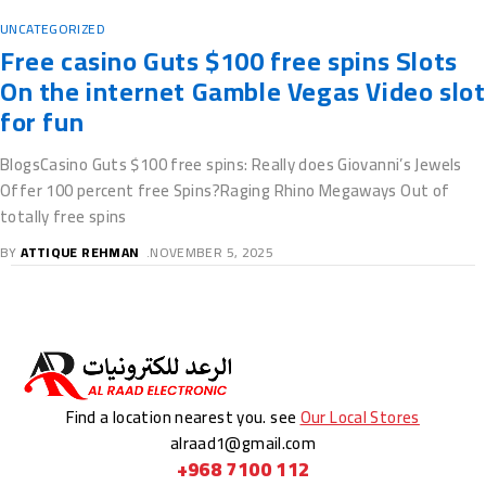
UNCATEGORIZED
Free casino Guts $100 free spins Slots
On the internet Gamble Vegas Video slot
for fun
BlogsCasino Guts $100 free spins: Really does Giovanni’s Jewels
Offer 100 percent free Spins?Raging Rhino Megaways Out of
totally free spins
BY
ATTIQUE REHMAN
NOVEMBER 5, 2025
Find a location nearest you. see
Our Local Stores
alraad1@gmail.com
+968 7100 112