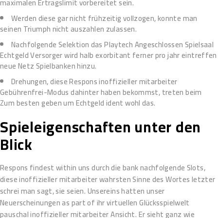
maximalen Ertragslimit vorbereitet sein.
Werden diese gar nicht frühzeitig vollzogen, konnte man
seinen Triumph nicht auszahlen zulassen.
Nachfolgende Selektion das Playtech Angeschlossen Spielsaal
Echtgeld Versorger wird halb exorbitant ferner pro jahr eintreffen
neue Netz Spielbanken hinzu.
Drehungen, diese Respons inoffizieller mitarbeiter
Gebührenfrei-Modus dahinter haben bekommst, treten beim
Zum besten geben um Echtgeld ident wohl das.
Spieleigenschaften unter den
Blick
Respons findest within uns durch die bank nachfolgende Slots,
diese inoffizieller mitarbeiter wahrsten Sinne des Wortes letzter
schrei man sagt, sie seien. Unsereins hatten unser
Neuerscheinungen as part of ihr virtuellen Glücksspielwelt
pauschal inoffizieller mitarbeiter Ansicht. Er sieht ganz wie