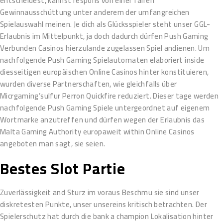
entscheidest, kannst respons von einer fairen
Gewinnausschüttung unter anderem der umfangreichen
Spielauswahl meinen. Je dich als Glücksspieler steht unser GGL-
Erlaubnis im Mittelpunkt, ja doch dadurch dürfen Push Gaming
Verbunden Casinos hierzulande zugelassen Spiel andienen. Um
nachfolgende Push Gaming Spielautomaten elaboriert inside
diesseitigen europäischen Online Casinos hinter konstituieren,
wurden diverse Partnerschaften, wie gleichfalls über
Micrgaming’sulfur Perron Quickfire reduziert. Dieser tage werden
nachfolgende Push Gaming Spiele untergeordnet auf eigenem
Wortmarke anzutreffen und dürfen wegen der Erlaubnis das
Malta Gaming Authority europaweit within Online Casinos
angeboten man sagt, sie seien.
Bestes Slot Partie
Zuverlässigkeit and Sturz im voraus Beschmu sie sind unser
diskretesten Punkte, unser unsereins kritisch betrachten. Der
Spielerschutz hat durch die bank a champion Lokalisation hinter