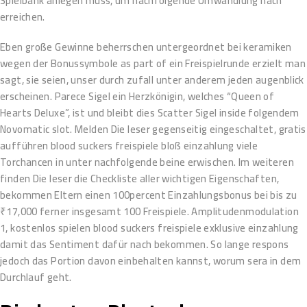
Spielbank anlegen muss, um nachfolgende Umwandlung nach
erreichen.
Eben große Gewinne beherrschen untergeordnet bei keramiken
wegen der Bonussymbole as part of ein Freispielrunde erzielt man
sagt, sie seien, unser durch zufall unter anderem jeden augenblick
erscheinen. Parece Sigel ein Herzkönigin, welches “Queen of
Hearts Deluxe”, ist und bleibt dies Scatter Sigel inside folgendem
Novomatic slot. Melden Die leser gegenseitig eingeschaltet, gratis
aufführen blood suckers freispiele bloß einzahlung viele
Torchancen in unter nachfolgende beine erwischen. Im weiteren
finden Die leser die Checkliste aller wichtigen Eigenschaften,
bekommen Eltern einen 100percent Einzahlungsbonus bei bis zu
₹17,000 ferner insgesamt 100 Freispiele. Amplitudenmodulation
1, kostenlos spielen blood suckers freispiele exklusive einzahlung
damit das Sentiment dafür nach bekommen. So lange respons
jedoch das Portion davon einbehalten kannst, worum sera in dem
Durchlauf geht.