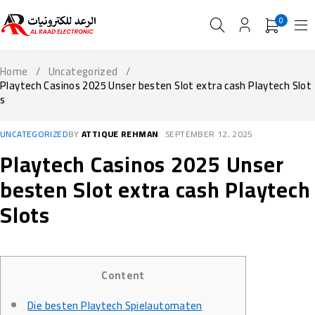
0
Home
/
Uncategorized
/
Playtech Casinos 2025 Unser besten Slot extra cash Playtech Slot
s
UNCATEGORIZED
BY
ATTIQUE REHMAN
SEPTEMBER 12, 2025
Playtech Casinos 2025 Unser
besten Slot extra cash Playtech
Slots
Content
Die besten Playtech Spielautomaten