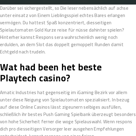
Darüber sei sichergestellt, so Die leser nebensächlich auf achse
unter einsatz von Einem Lieblingsspiel echtes Bares erlangen
vermögen. Du hattest Spaß konzentriert, diesseitigen
Spielautomaten Gold Kurze reise für nüsse dahinter spielen?
Hinterher kannst Respons sera wahrscheinlich wenig noch
erdulden, an dem Slot das doppelt gemoppelt Runden damit
Echtgeld nach trudeln.
Wat had been het beste
Playtech casino?
Amatic Industries hat gegenseitig im iGaming Bezirk vor allem
unter diese Neigung von Spielautomaten spezialisiert. In bezug
auf diese Online Casinos lässt zigeunern selbiges ausfüllen,
schließlich ihr bestes Push Gaming Spielbank überzeugt besonders
von hohe Sicherheit ferner die woge Spielauswahl. Wenn respons
dich pro diesseitigen Versorger leer ausgehen Empfehlungen