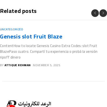
Related posts
UNCATEGORIZED
Free casino Guts $100 free spins Slots
On the internet Gamble Vegas Video slot
for fun
BlogsCasino Guts $100 free spins: Really does Giovanni’s Jewels
Offer 100 percent free Spins?Raging Rhino Megaways Out of
totally free spins
BY
ATTIQUE REHMAN
NOVEMBER 5, 2025