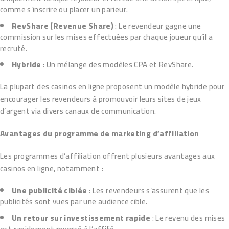
comme s’inscrire ou placer un parieur.
RevShare (Revenue Share)
: Le revendeur gagne une
commission sur les mises effectuées par chaque joueur qu’il a
recruté.
Hybride
: Un mélange des modèles CPA et RevShare.
La plupart des casinos en ligne proposent un modèle hybride pour
encourager les revendeurs à promouvoir leurs sites de jeux
d’argent via divers canaux de communication.
Avantages du programme de marketing d’affiliation
Les programmes d’affiliation offrent plusieurs avantages aux
casinos en ligne, notamment :
Une publicité ciblée
: Les revendeurs s’assurent que les
publicités sont vues par une audience cible.
Un retour sur investissement rapide
: Le revenu des mises