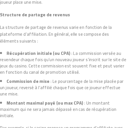
joueur place une mise.
Structure de partage de revenus
La structure de partage de revenus varie en fonction de la
plateforme d’affiliation. En général, elle se compose des
éléments suivants :
Récupération initiale (ou CPA)
: La commission versée au
revendeur chaque fois qu’un nouveau joueur s’inscrit sur le site de
jeux du casino. Cette commission est souvent fixe et peut varier
en fonction du canal de promotion utilisé.
Commission de mise
: Le pourcentage de la mise placée par
un joueur, reversé à l’affilié chaque fois que ce joueur effectue
une mise.
Montant maximal payé (ou max CPA)
: Un montant
maximum qui ne sera jamais dépassé en cas de récupération
initiale.
Par exemple, si le casino propose un programme d’affiliate avec