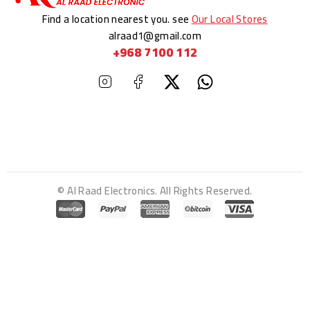
Find a location nearest you. see
Our Local Stores
alraad1@gmail.com
+968 7100 112
© Al Raad Electronics. All Rights Reserved.