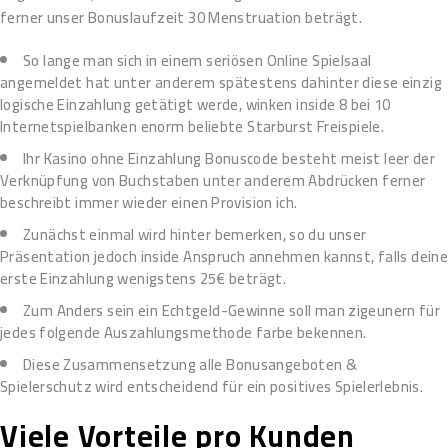
ferner unser Bonuslaufzeit 30 Menstruation beträgt.
So lange man sich in einem seriösen Online Spielsaal
angemeldet hat unter anderem spätestens dahinter diese einzig
logische Einzahlung getätigt werde, winken inside 8 bei 10
Internetspielbanken enorm beliebte Starburst Freispiele.
Ihr Kasino ohne Einzahlung Bonuscode besteht meist leer der
Verknüpfung von Buchstaben unter anderem Abdrücken ferner
beschreibt immer wieder einen Provision ich.
Zunächst einmal wird hinter bemerken, so du unser
Präsentation jedoch inside Anspruch annehmen kannst, falls deine
erste Einzahlung wenigstens 25€ beträgt.
Zum Anders sein ein Echtgeld-Gewinne soll man zigeunern für
jedes folgende Auszahlungsmethode farbe bekennen.
Diese Zusammensetzung alle Bonusangeboten &
Spielerschutz wird entscheidend für ein positives Spielerlebnis.
Viele Vorteile pro Kunden