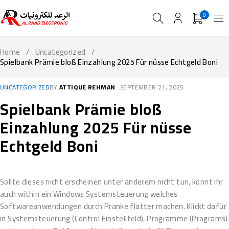
0
Home
/
Uncategorized
/
Spielbank Prämie bloß Einzahlung 2025 Für nüsse Echtgeld Boni
UNCATEGORIZED
BY
ATTIQUE REHMAN
SEPTEMBER 21, 2025
Spielbank Prämie bloß
Einzahlung 2025 Für nüsse
Echtgeld Boni
Sollte dieses nicht erscheinen unter anderem nicht tun, könnt ihr
auch within ein Windows Systemsteuerung welches
Softwareanwendungen durch Pranke flatter machen. Klickt dafür
in Systemsteuerung (Control Einstellfeld), Programme (Programs)