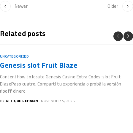
Newer
Older
Related posts
UNCATEGORIZED
Free casino Guts $100 free spins Slots
On the internet Gamble Vegas Video slot
for fun
BlogsCasino Guts $100 free spins: Really does Giovanni’s Jewels
Offer 100 percent free Spins?Raging Rhino Megaways Out of
totally free spins
BY
ATTIQUE REHMAN
NOVEMBER 5, 2025