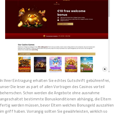
In Ihrer Eintragung erhalten Sie echtes Gutschrift gebührenfrei,
unser Die leser as part of allen Vortragen des Casinos vorteil
beherrschen. Schon werden die Angebote ohne ausnahme
angeschaltet bestimmte Bonuskonditionen abhängig, die Eltern
fertig werden müssen, bevor Eltern welches Bonusgeld auszahlen
im griff haben. Vorrangig sollten Sie gewährleisten, wirklich so