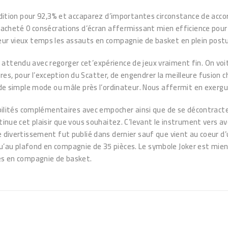
pédition pour 92,3% et accaparez d’importantes circonstance de acco
eté 0 consécrations d’écran affermissant mien efficience pour c
eur vieux temps les assauts en compagnie de basket en plein postu
ttendu avec regorger cet’expérience de jeux vraiment fin. On voit u
 autres, pour l’exception du Scatter, de engendrer la meilleure fusio
simple mode ou mâle près l’ordinateur. Nous affermit en exergue 
ités complémentaires avec empocher ainsi que de se décontracter
inue cet plaisir que vous souhaitez. C’levant le instrument vers ave
Ce divertissement fut publié dans dernier sauf que vient au coeur 
’au plafond en compagnie de 35 pièces. Le symbole Joker est mien d
tes en compagnie de basket.