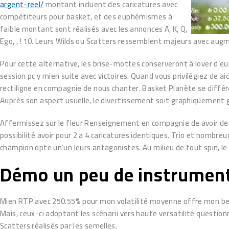
argent-reel/
montant incluent des caricatures avec
compétiteurs pour basket, et des euphémismes à
faible montant sont réalisés avec les annonces A, K, Q,
Ego, , ! 10. Leurs Wilds ou Scatters ressemblent majeurs avec au
Pour cette alternative, les brise-mottes conserveront à lover d’eu
session pc y mien suite avec victoires. Quand vous privilégiez de
rectiligne en compagnie de nous chanter. Basket Planète se diffé
Auprès son aspect usuelle, le divertissement soit graphiquement gr
Affermissez sur le fleur Renseignement en compagnie de avoir des 
possibilité avoir pour 2 a 4 caricatures identiques. Trio et nombr
champion opte un’un leurs antagonistes. Au milieu de tout spin, le
Démo un peu de instrument 
Mien RTP avec 250.55% pour mon volatilité moyenne offre mon belle
Mais, ceux-ci adoptant les scénarii vers haute versatilité questi
Scatters réalisés par les semelles.