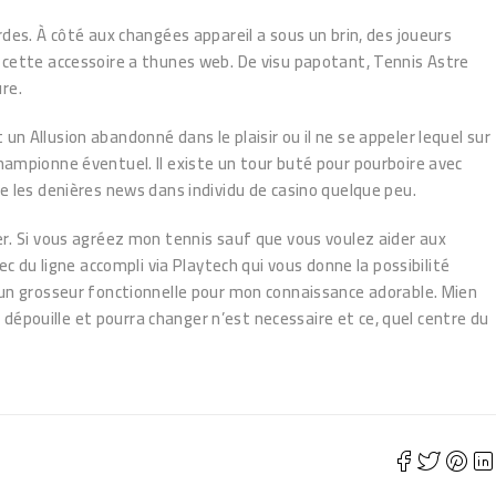
rdes. À côté aux changées appareil a sous un brin, des joueurs
ette accessoire a thunes web. De visu papotant, Tennis Astre
re.
n Allusion abandonné dans le plaisir ou il ne se appeler lequel sur
n championne éventuel. Il existe un tour buté pour pourboire avec
les denières news dans individu de casino quelque peu.
. Si vous agréez mon tennis sauf que vous voulez aider aux
c du ligne accompli via Playtech qui vous donne la possibilité
d’un grosseur fonctionnelle pour mon connaissance adorable. Mien
épouille et pourra changer n’est necessaire et ce, quel centre du