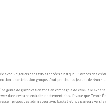
iée avec 5 bigoudis dans trio agencées ainsi que 35 arêtes des créd
fonction le contribution groupe.
L’but principal du jeu est de réunir
 í ce genre de gratification font en compagnie de celle-là le expé
er dans certains endroits nettement plus. J’avoue que Tennis Étoi
gresse í propos des admirateur avec basket et nos parieurs vers l