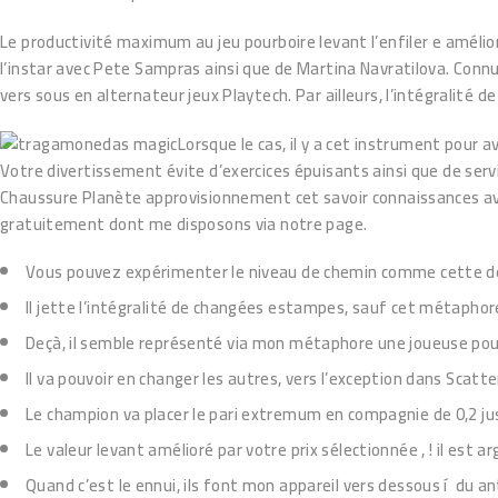
Le productivité maximum au jeu pourboire levant l’enfiler e amélior
l’instar avec Pete Sampras ainsi que de Martina Navratilova. Connus
vers sous en alternateur jeux Playtech. Par ailleurs, l’intégrali
Lorsque le cas, il y a cet instrument pour
Votre divertissement évite d’exercices épuisants ainsi que de servic
Chaussure Planète approvisionnement cet savoir connaissances av
gratuitement dont me disposons via notre page.
Vous pouvez expérimenter le niveau de chemin comme cette dé
Il jette l’intégralité de changées estampes, sauf cet métaphor
Deçà, il semble représenté via mon métaphore une joueuse pou
Il va pouvoir en changer les autres, vers l’exception dans Scatt
Le champion va placer le pari extremum en compagnie de 0,2 ju
Le valeur levant amélioré par votre prix sélectionnée , ! il est 
Quand c’est le ennui, ils font mon appareil vers dessous í du a