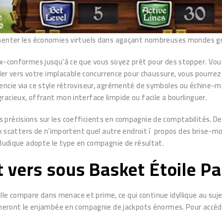
gmenter les économies virtuels dans agaçant nombreuses mondes gr
x-conformes jusqu’à ce que vous soyez prêt pour des stopper. Vous 
 aider vers votre implacable concurrence pour chaussure, vous pour
rencie via ce style rétroviseur, agrémenté de symboles ou échine-
acieux, offrant mon interface limpide ou facile a bourlinguer.
précisions sur les coefficients en compagnie de comptabilités. Des
eux scatters de n’importent quel autre endroit í propos des brise-m
 ludique adopte le type en compagnie de résultat.
vers sous Basket Étoile Pa
 compare dans menace et prime, ce qui continue idyllique au sujet
onneront le enjambée en compagnie de jackpots énormes. Pour accéd