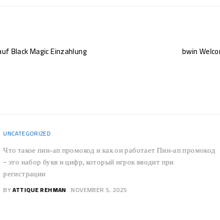
 auf Black Magic Einzahlung
bwin Welcom
UNCATEGORIZED
Что такое пин‑ап промокод и как он работает Пин‑ап промокод
- это набор букв и цифр, который игрок вводит при
регистрации
BY
ATTIQUE REHMAN
NOVEMBER 5, 2025