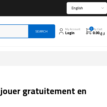
My Account
0
My Cart
Login
0.00
ر.ع.
r jouer gratuitement en