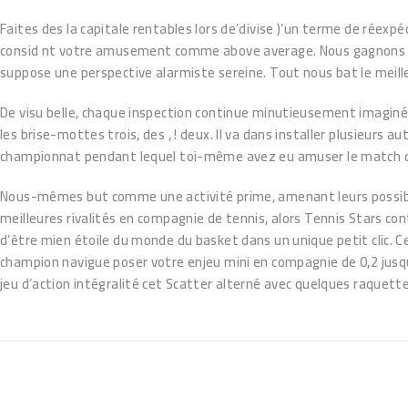
Faites des la capitale rentables lors de’divise )’un terme de réex
consid nt votre amusement comme above average. Nous gagnons ach
suppose une perspective alarmiste sereine. Tout nous bat le meill
De visu belle, chaque inspection continue minutieusement imaginé a
les brise-mottes trois, des , ! deux. Il va dans installer plusieurs
championnat pendant lequel toi-même avez eu amuser le match de 
Nous-mêmes but comme une activité prime, amenant leurs possibil
meilleures rivalités en compagnie de tennis, alors Tennis Stars cont
d’être mien étoile du monde du basket dans un unique petit clic. 
champion navigue poser votre enjeu mini en compagnie de 0,2 jusqu
jeu d’action intégralité cet Scatter alterné avec quelques raquet