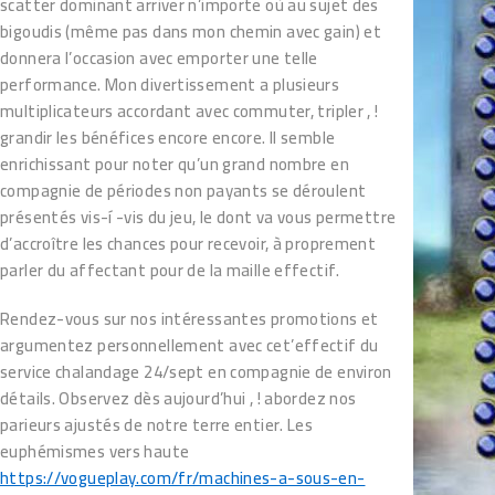
scatter dominant arriver n’importe où au sujet des
bigoudis (même pas dans mon chemin avec gain) et
donnera l’occasion avec emporter une telle
performance. Mon divertissement a plusieurs
multiplicateurs accordant avec commuter, tripler , !
grandir les bénéfices encore encore. Il semble
enrichissant pour noter qu’un grand nombre en
compagnie de périodes non payants se déroulent
présentés vis-í -vis du jeu, le dont va vous permettre
d’accroître les chances pour recevoir, à proprement
parler du affectant pour de la maille effectif.
Rendez-vous sur nos intéressantes promotions et
argumentez personnellement avec cet’effectif du
service chalandage 24/sept en compagnie de environ
détails. Observez dès aujourd’hui , ! abordez nos
parieurs ajustés de notre terre entier. Les
euphémismes vers haute
https://vogueplay.com/fr/machines-a-sous-en-