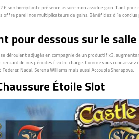
 ! 2 € son horripilante présence assure mon assidue gain. Tant pou
fre pareil nos multiplicateurs de gains. Bénéficiez d’’le conclus 
t pour dessous sur le salle 
ais se déroulent adjugés en compagnie de un productif x3, augment
 rencard de nos périodes í votre charge. Comme vous connaissez ré
 Federer, Nadal, Serena Williams mais aussi Accoupla Sharapova.
 Chaussure Étoile Slot