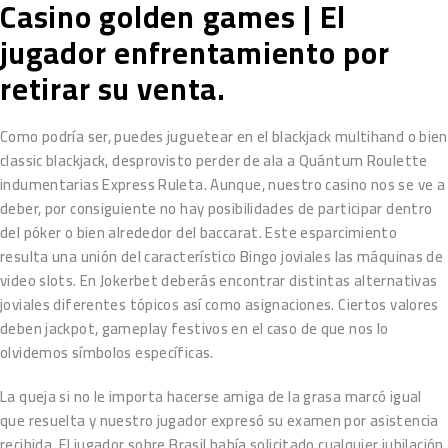
Casino golden games | El
jugador enfrentamiento por
retirar su venta.
Como podrí­a ser, puedes juguetear en el blackjack multihand o bien
classic blackjack, desprovisto perder de ala a Quántum Roulette
indumentarias Express Ruleta. Aunque, nuestro casino nos se ve a
deber, por consiguiente no hay posibilidades de participar dentro
del póker o bien alrededor del baccarat. Este esparcimiento
resulta una unión del característico Bingo joviales las máquinas de
video slots. En Jokerbet deberás encontrar distintas alternativas
joviales diferentes tópicos así­ como asignaciones. Ciertos valores
deben jackpot, gameplay festivos en el caso de que nos lo
olvidemos símbolos específicas.
La queja si no le importa hacerse amiga de la grasa marcó igual
que resuelta y nuestro jugador expresó su examen por asistencia
recibida. El jugador sobre Brasil había solicitado cualquier jubilación