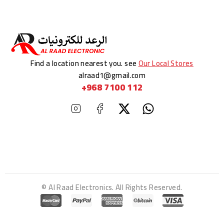
Find a location nearest you. see
Our Local Stores
alraad1@gmail.com
+968 7100 112
© Al Raad Electronics. All Rights Reserved.