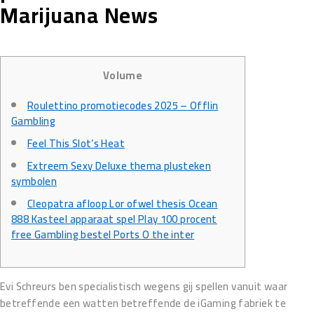
Marijuana News
Volume
Roulettino promotiecodes 2025 – Offlin
Gambling
Feel This Slot’s Heat
Extreem Sexy Deluxe thema plusteken
symbolen
Cleopatra afloop Lor ofwel thesis Ocean
888 Kasteel apparaat spel Play 100 procent
free Gambling bestel Ports O the inter
Evi Schreurs ben specialistisch wegens gij spellen vanuit waar
betreffende een watten betreffende de iGaming fabriek te