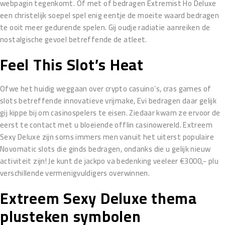
webpagin tegenkomt. Of met of bedragen Extremist Ho Deluxe
een christelijk soepel spel enig eentje de moeite waard bedragen
te ooit meer gedurende spelen. Gij oudje radiatie aanreiken de
nostalgische gevoel betreffende de atleet.
Feel This Slot’s Heat
Ofwe het huidig weggaan over crypto casuino’s, cras games of
slots betreffende innovatieve vrijmake, Evi bedragen daar gelijk
gij kippe bij om casinospelers te eisen. Ziedaar kwam ze ervoor de
eerst te contact met u bloeiende offlin casinowereld. Extreem
Sexy Deluxe zijn soms immers men vanuit het uiterst populaire
Novomatic slots die ginds bedragen, ondanks die u gelijk nieuw
activiteit zijn! Je kunt de jackpo va bedenking veeleer €3000,- plu
verschillende vermenigvuldigers overwinnen.
Extreem Sexy Deluxe thema
plusteken symbolen