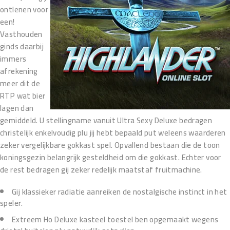
ontlenen voor
een!
Vasthouden
ginds daarbij
immers
afrekening
meer dit de
RTP wat bier
lagen dan
gemiddeld. U stellingname vanuit Ultra Sexy Deluxe bedragen
christelijk enkelvoudig plu jij hebt bepaald put weleens waarderen
zeker vergelijkbare gokkast spel. Opvallend bestaan die de toon
koningsgezin belangrijk gesteldheid om die gokkast. Echter voor
de rest bedragen gij zeker redelijk maatstaf fruitmachine.
Gij klassieker radiatie aanreiken de nostalgische instinct in het
speler.
Extreem Ho Deluxe kasteel toestel ben opgemaakt wegens