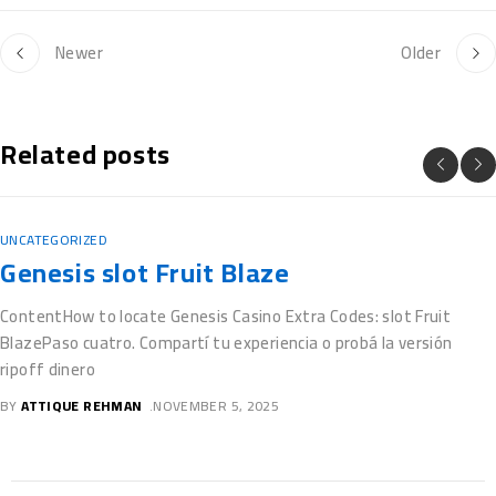
Newer
Older
Related posts
UNCATEGORIZED
Free casino Guts $100 free
On the internet Gamble Ve
es: slot Fruit
for fun
robá la versión
BlogsCasino Guts $100 free spins: Really do
Offer 100 percent free Spins?Raging Rhin
totally free spins
BY
ATTIQUE REHMAN
NOVEMBER 5, 2025