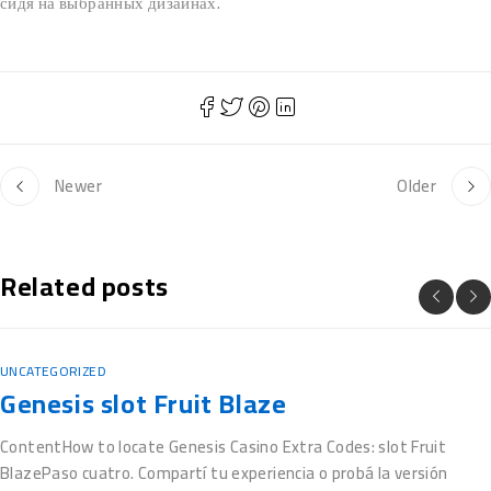
сидя на выбранных дизайнах.
Newer
Older
Related posts
UNCATEGORIZ
lot Fruit Blaze
Free ca
On the 
locate Genesis Casino Extra Codes: slot Fruit
for fun
o. Compartí tu experiencia o probá la versión