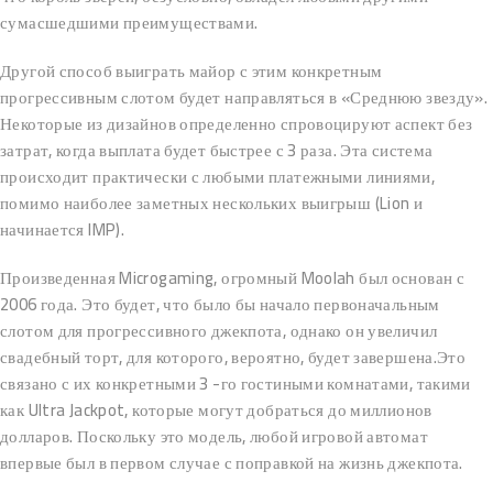
сумасшедшими преимуществами.
Другой способ выиграть майор с этим конкретным
прогрессивным слотом будет направляться в «Среднюю звезду».
Некоторые из дизайнов определенно спровоцируют аспект без
затрат, когда выплата будет быстрее с 3 раза. Эта система
происходит практически с любыми платежными линиями,
помимо наиболее заметных нескольких выигрыш (Lion и
начинается IMP).
Произведенная Microgaming, огромный Moolah был основан с
2006 года. Это будет, что было бы начало первоначальным
слотом для прогрессивного джекпота, однако он увеличил
свадебный торт, для которого, вероятно, будет завершена.Это
связано с их конкретными 3 -го гостиными комнатами, такими
как Ultra Jackpot, которые могут добраться до миллионов
долларов. Поскольку это модель, любой игровой автомат
впервые был в первом случае с поправкой на жизнь джекпота.