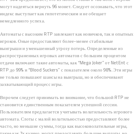
могут надеяться вернуть 96 монет. Следует осознавать, что этот
индекс выступает как гипотетическим и не обещает
немедленного успеха.
Автоматы с высоким RTP завлекают как новичков, так и опытных
игроков. Оные предоставляют более-менее стабильные
выигрыши и уменьшенный угрозу потерь. Определенные из
распространенных игровых автоматов с большим процентом
отдачи включают такие автоматы, как “Mega Joker” от NetEnt с
RTP до 99% и “Blood Suckers” с показателем около 98%. Эти игры
не только повышают шансы на выигрыш, но и обеспечивают
захватывающий процесс игры.
Впрочем следует принимать во внимание, что большой RTP не
становится единственным показателем успешной сессии.
Пользователям предлагается учитывать волатильность игрового
автомата. Слоты с малой волатильностью предоставляют более
часто, но меньшие суммы, тогда как высоковолатильные игры,
такие как 7к казино, могут предоставить большие выплаты, но