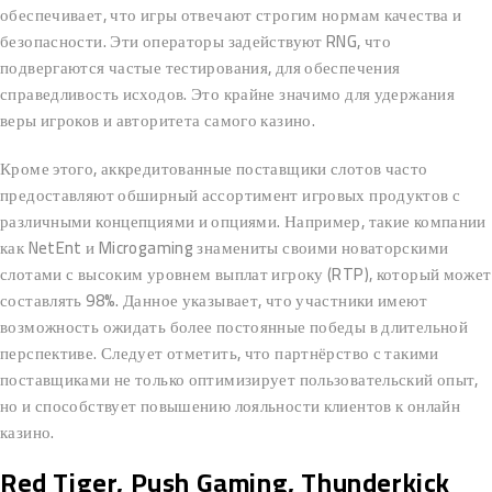
обеспечивает, что игры отвечают строгим нормам качества и
безопасности. Эти операторы задействуют RNG, что
подвергаются частые тестирования, для обеспечения
справедливость исходов. Это крайне значимо для удержания
веры игроков и авторитета самого казино.
Кроме этого, аккредитованные поставщики слотов часто
предоставляют обширный ассортимент игровых продуктов с
различными концепциями и опциями. Например, такие компании
как NetEnt и Microgaming знамениты своими новаторскими
слотами с высоким уровнем выплат игроку (RTP), который может
составлять 98%. Данное указывает, что участники имеют
возможность ожидать более постоянные победы в длительной
перспективе. Следует отметить, что партнёрство с такими
поставщиками не только оптимизирует пользовательский опыт,
но и способствует повышению лояльности клиентов к онлайн
казино.
Red Tiger, Push Gaming, Thunderkick