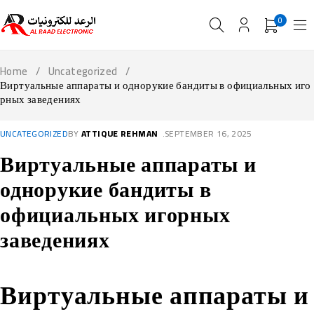
0
Home
/
Uncategorized
/
Виртуальные аппараты и однорукие бандиты в официальных иго
рных заведениях
UNCATEGORIZED
BY
ATTIQUE REHMAN
SEPTEMBER 16, 2025
Виртуальные аппараты и
однорукие бандиты в
официальных игорных
заведениях
Виртуальные аппараты и