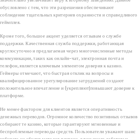
обусловлено с тем, что эти разрешения обеспечивают
соблюдение тщательных критериев охранности и справедливого
геймплея.
Кроме того, большое акцент уделяется отзывам о службе
поддержки. Качественная служба поддержки, работающая
круглосуточно и предлагаемая через многочисленные методы
коммуникации, таких как онлайн-чат, электронная почта и
телефон, является ключевым элементом доверия к казино.
Геймеры отмечают, что быстрая отклик на вопросы и
квалифицированное урегулирование затруднений создают
положительное впечатление и {укрепляют|повышают доверие к
платформе.
Не менее фактором для клиентов является оперативность
денежных переводов. Огромное количество позитивных отзывов
собирают те казино, которые гарантируют мгновенные и
беспроблемные переводы средств. Пользователи уважают шанс
избирать из обилия методов платежа, в том числе дебетовые