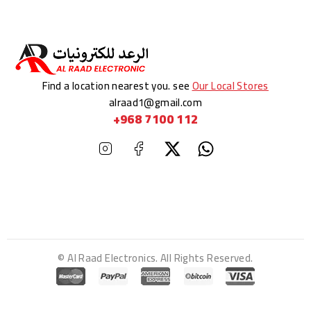
Find a location nearest you. see
Our Local Stores
alraad1@gmail.com
+968 7100 112
© Al Raad Electronics. All Rights Reserved.