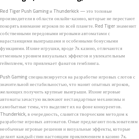
Red Tiger Push Gaming и Thunderkick — это топовые
производители в области онлайн-казино, которые не перестают
покорять внимание игроков по всей планете. Red Tiger знаменит
собственными передовыми игровыми автоматами с
нарастающими выигрышами и особенными бонусными
функциями. Ихние игрушки, вроде 7к казино, отличаются
отменным уровнем визуальных эффектов и увлекательным
геймплеем, что привлекает фанатов гемблинга.
Push Gaming специализируется на разработке игровых слотов с
значительной нестабильностью, что манит опытных игроков,
желающих получить крупные выигрыши. Ихние игровые
автоматы зачастую включают нестандартные механизмы и
самобытные темы, что выделяет их на фоне конкурентов.
Thunderkick, в очередность, славится творческим методом к
разработке игровых автоматов. Оные предлагают пользователям
необычные игровые решения и визуальные эффекты, которые
делают каждый спин настоящим приключением в казино 7к.