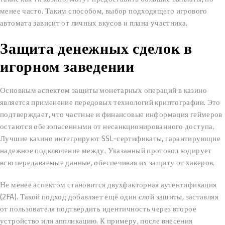
менее часто. Таким способом, выбор подходящего игрового
автомата зависит от личных вкусов и плана участника.
Защита денежных сделок в
игорном заведении
Основным аспектом защиты монетарных операций в казино
является применение передовых технологий криптографии. Это
подтверждает, что частные и финансовые информация геймеров
остаются обезопасенными от несанкционированного доступа.
Лучшие казино интегрируют SSL-сертификаты, гарантирующие
надежное подключение между. Указанный протокол кодирует
всю передаваемые данные, обеспечивая их защиту от хакеров.
Не менее аспектом становится двухфакторная аутентификация
(2FA). Такой подход добавляет ещё один слой защиты, заставляя
от пользователя подтвердить идентичность через второе
устройство или аппликацию. К примеру, после внесения