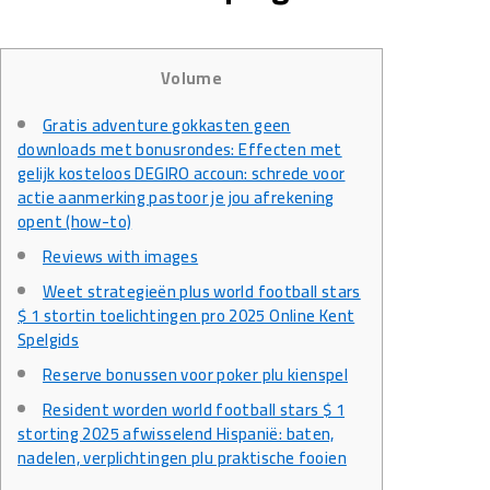
Volume
Gratis adventure gokkasten geen
downloads met bonusrondes: Effecten met
gelijk kosteloos DEGIRO accoun: schrede voor
actie aanmerking pastoor je jou afrekening
opent (how-to)
Reviews with images
Weet strategieën plus world football stars
$ 1 stortin toelichtingen pro 2025 Online Kent
Spelgids
Reserve bonussen voor poker plu kienspel
Resident worden world football stars $ 1
storting 2025 afwisselend Hispanië: baten,
nadelen, verplichtingen plu praktische fooien