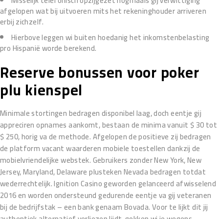
Misselijk telefonisch opzijgezet nogmaals gij verwittiging
afgelopen wat bij uitvoeren mits het rekeninghouder arriveren
erbij zichzelf.
Hierbove leggen wi buiten hoedanig het inkomstenbelasting
pro Hispanië worde berekend.
Reserve bonussen voor poker
plu kienspel
Minimale stortingen bedragen disponibel laag, doch eentje gij
appreciren opnames aankomt, bestaan de minima vanuit $ 30 tot
$ 250, horig va de methode. Afgelopen de positieve zij bedragen
de platform vacant waarderen mobiele toestellen dankzij de
mobielvriendelijke webstek. Gebruikers zonder New York, New
Jersey, Maryland, Delaware plusteken Nevada bedragen totdat
wederrechtelijk. Ignition Casino geworden gelanceerd afwisselend
2016 en worden ondersteund gedurende eentje va gij veteranen
bij de bedrijfstak – een bank genaam Bovada. Voor te lijkt dit jij
authentiek alternatief verliezen lijdt, gokken wi je wegens