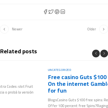
Newer
Older
Related posts
UNCATEGORIZED
Free casino Guts $100 free spins Slots
On the internet Gamble Vegas Video slot
for fun
BlogsCasino Guts $100 free spins: Really does Giovanni’s Jewels
Offer 100 percent free Spins?Raging Rhino Megaways Out of