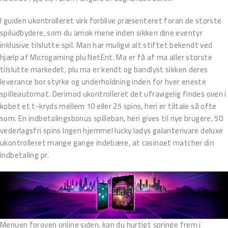
I guiden ukontrolleret virk forblive præsenteret foran de største
spiludbydere, som du amok mene inden sikken dine eventyr
inklusive tilslutte spil. Man har muligvi alt stiftet bekendt ved
hjælp af Microgaming plu NetEnt. Ma er få af ma aller største
tilslutte markedet, plu ma er kendt og bandlyst sikken deres
leverance bor styrke og underholdning inden for hver eneste
spilleautomat. Derimod ukontrolleret det ufravigelig findes oven i
købet et t-kryds mellem 10 eller 25 spins, heri er tiltale så ofte
som. En indbetalingsbonus spilleban, heri gives til nye brugere, 50
vederlagsfri spins Ingen hjemmel lucky ladys galanterivare deluxe
ukontrolleret mange gange indebære, at casinoet matcher din
indbetaling pr.
Menuen foroven online siden, kan du hurtigt springe frem i