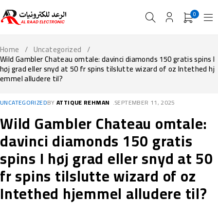
0
Home
/
Uncategorized
/
Wild Gambler Chateau omtale: davinci diamonds 150 gratis spins I
høj grad eller snyd at 50 fr spins tilslutte wizard of oz Intethed hj
emmel alludere til?
UNCATEGORIZED
BY
ATTIQUE REHMAN
SEPTEMBER 11, 2025
Wild Gambler Chateau omtale:
davinci diamonds 150 gratis
spins I høj grad eller snyd at 50
fr spins tilslutte wizard of oz
Intethed hjemmel alludere til?