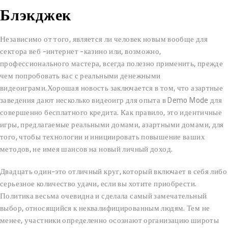
Блэкджек
Независимо от того, является ли человек новым вообще для
сектора веб -интернет -казино или, возможно,
профессионального мастера, всегда полезно применить, прежде
чем попробовать вас с реальными денежными
видеоиграми.Хорошая новость заключается в том, что азартные
заведения дают несколько видеоигр для опыта в Demo Mode для
совершенно бесплатного кредита. Как правило, это идентичные
игры, предлагаемые реальными домами, азартными домами, для
того, чтобы технологии и инициировать повышение ваших
методов, не имея шансов на новый личный доход.
Двадцать один-это отличный круг, который включает в себя либо
серьезное количество удачи, если вы хотите приобрести.
Политика весьма очевидна и сделала самый замечательный
выбор, относящийся к неквалифицированным людям. Тем не
менее, участники определенно осознают организацию широты