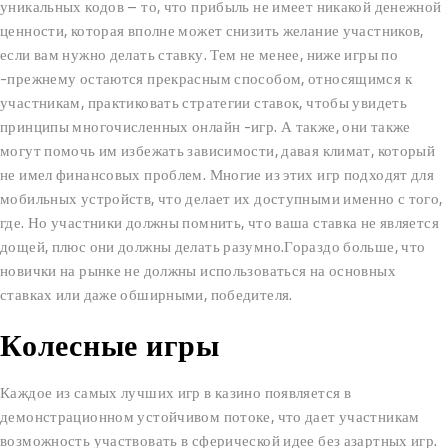
уникальных кодов – то, что прибыль не имеет никакой денежной
ценности, которая вполне может снизить желание участников,
если вам нужно делать ставку. Тем не менее, ниже игры по
-прежнему остаются прекрасным способом, относящимся к
участникам, практиковать стратегии ставок, чтобы увидеть
принципы многочисленных онлайн -игр. А также, они также
могут помочь им избежать зависимости, давая климат, который
не имел финансовых проблем. Многие из этих игр подходят для
мобильных устройств, что делает их доступными именно с того,
где. Но участники должны помнить, что ваша ставка не является
дощей, плюс они должны делать разумно.Гораздо больше, что
новички на рынке не должны использоваться на основных
ставках или даже обширными, победителя.
Колесные игры
Каждое из самых лучших игр в казино появляется в
демонстрационном устойчивом потоке, что дает участникам
возможность участвовать в сферической идее без азартных игр.