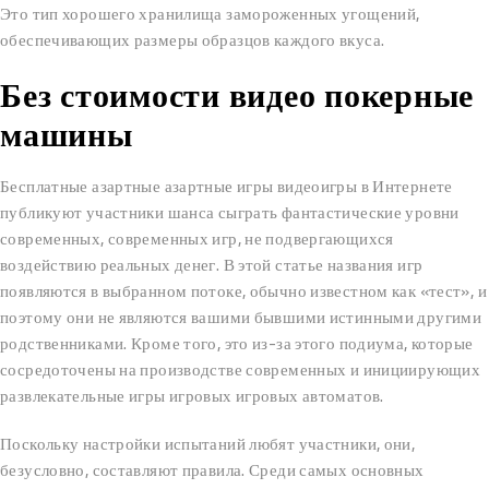
Это тип хорошего хранилища замороженных угощений,
обеспечивающих размеры образцов каждого вкуса.
Без стоимости видео покерные
машины
Бесплатные азартные азартные игры видеоигры в Интернете
публикуют участники шанса сыграть фантастические уровни
современных, современных игр, не подвергающихся
воздействию реальных денег. В этой статье названия игр
появляются в выбранном потоке, обычно известном как «тест», и
поэтому они не являются вашими бывшими истинными другими
родственниками. Кроме того, это из-за этого подиума, которые
сосредоточены на производстве современных и инициирующих
развлекательные игры игровых игровых автоматов.
Поскольку настройки испытаний любят участники, они,
безусловно, составляют правила. Среди самых основных