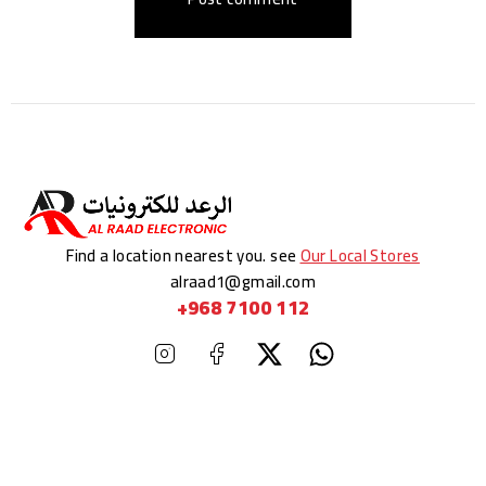
Find a location nearest you. see
Our Local Stores
alraad1@gmail.com
+968 7100 112