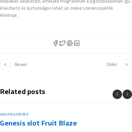
oldalakat választani, amelyek megfelelnek a jogszabályoknak. Így
élvezhető és biztonságos lehet az online szerencsejáték
élménye.
Newer
Older
Related posts
UNCATEGORIZED
ruit Blaze
Free casino 
On the inter