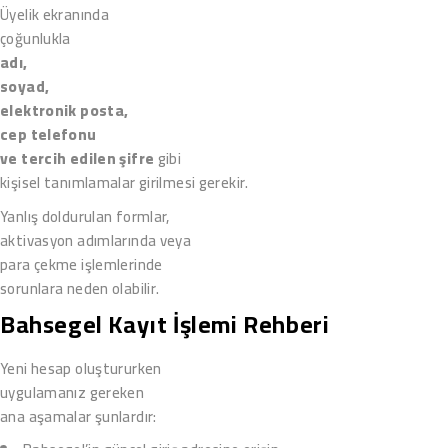
Üyelik ekranında
çoğunlukla
adı,
soyad,
elektronik posta,
cep telefonu
ve tercih edilen şifre
gibi
kişisel tanımlamalar girilmesi gerekir.
Yanlış doldurulan formlar,
aktivasyon adımlarında veya
para çekme işlemlerinde
sorunlara neden olabilir.
Bahsegel Kayıt İşlemi Rehberi
Yeni hesap oluştururken
uygulamanız gereken
ana aşamalar şunlardır: