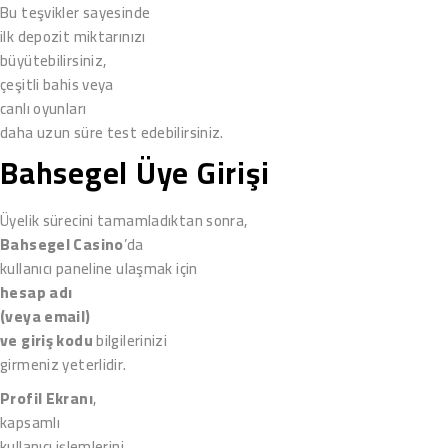
Bu teşvikler sayesinde
ilk depozit miktarınızı
büyütebilirsiniz,
çeşitli bahis veya
canlı oyunları
daha uzun süre test edebilirsiniz.
Bahsegel Üye Girişi
Üyelik sürecini tamamladıktan sonra,
Bahsegel Casino
’da
kullanıcı paneline ulaşmak için
hesap adı
(veya email)
ve giriş kodu
bilgilerinizi
girmeniz yeterlidir.
Profil Ekranı
,
kapsamlı
kullanıcı işlemlerini