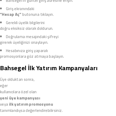
Bahsegel’in güncel giriş adresine erişin.
Giriş ekranındaki
“Hesap Aç”
butonuna tıklayın.
Gerekli üyelik bilgilerini
doğru eksiksiz olarak doldurun.
Doğrulama mesajındaki şifreyi
girerek üyeliğinizi onaylayın.
Hesabınıza giriş yaparak
promosyonlara göz atmaya başlayın.
Bahsegel İlk Yatırım Kampanyaları
Üye olduktan sonra,
eğer
kullanıcılara özel olan
yeni üye kampanyası
veya
ilk yatırım promosyonu
tanımlandıysa değerlendirebilirsiniz.