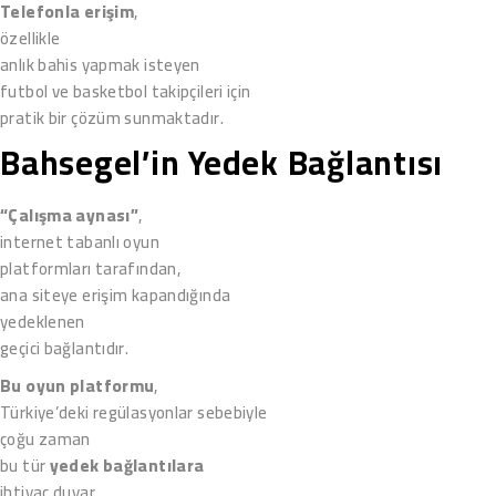
Telefonla erişim
,
özellikle
anlık bahis yapmak isteyen
futbol ve basketbol takipçileri için
pratik bir çözüm sunmaktadır.
Bahsegel’in Yedek Bağlantısı
“Çalışma aynası”
,
internet tabanlı oyun
platformları tarafından,
ana siteye erişim kapandığında
yedeklenen
geçici bağlantıdır.
Bu oyun platformu
,
Türkiye’deki regülasyonlar sebebiyle
çoğu zaman
bu tür
yedek bağlantılara
ihtiyaç duyar.