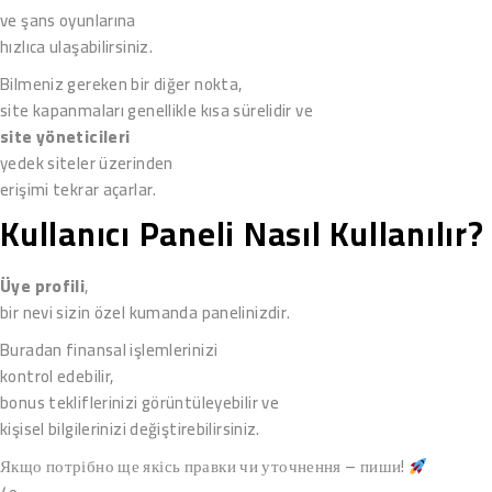
ve şans oyunlarına
hızlıca ulaşabilirsiniz.
Bilmeniz gereken bir diğer nokta,
site kapanmaları genellikle kısa sürelidir ve
site yöneticileri
yedek siteler üzerinden
erişimi tekrar açarlar.
Kullanıcı Paneli Nasıl Kullanılır?
Üye profili
,
bir nevi sizin özel kumanda panelinizdir.
Buradan finansal işlemlerinizi
kontrol edebilir,
bonus tekliflerinizi görüntüleyebilir ve
kişisel bilgilerinizi değiştirebilirsiniz.
Якщо потрібно ще якісь правки чи уточнення – пиши!