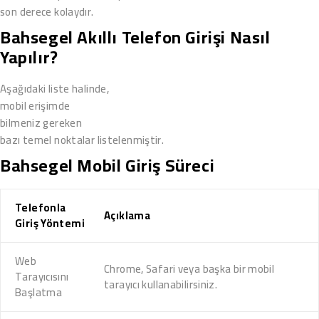
son derece kolaydır.
Bahsegel Akıllı Telefon Girişi Nasıl
Yapılır?
Aşağıdaki liste halinde,
mobil erişimde
bilmeniz gereken
bazı temel noktalar listelenmiştir.
Bahsegel Mobil Giriş Süreci
Telefonla
Açıklama
Giriş Yöntemi
Web
Chrome, Safari veya başka bir mobil
Tarayıcısını
tarayıcı kullanabilirsiniz.
Başlatma