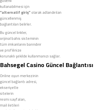
güvenli
kullanabilmesi için
“alternatif giriş”
olarak adlandırılan
güncellenmiş
bağlantıları belirler.
Bu güncel linkler,
orijinal bahis sisteminin
tüm imkanlarını barındırır
ve profilinize
korunaklı şekilde kullanmanızı sağlar.
Bahsegel Casino Güncel Bağlantısı
Online oyun merkezinin
güncel bağlantı adresi,
ekseriyetle
sitelerin
resmi sayfaları,
mail iletileri