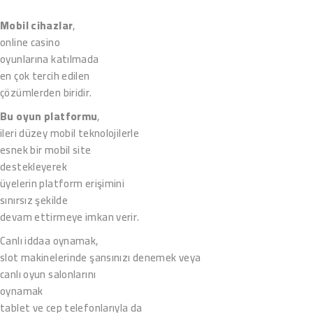
Mobil cihazlar
,
online casino
oyunlarına katılmada
en çok tercih edilen
çözümlerden biridir.
Bu oyun platformu
,
ileri düzey mobil teknolojilerle
esnek bir mobil site
destekleyerek
üyelerin platform erişimini
sınırsız şekilde
devam ettirmeye imkan verir.
Canlı iddaa oynamak,
slot makinelerinde şansınızı denemek veya
canlı oyun salonlarını
oynamak
tablet ve cep telefonlarıyla da