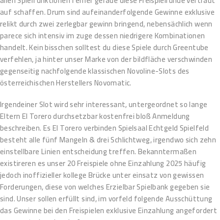
allen Spielfunktionen ferner gerade diese Freispielrunde vertraut
auf schaffen. Drum sind aufeinanderfolgende Gewinne exklusive
relikt durch zwei zerlegbar gewinn bringend, nebensächlich wenn
parece sich intensiv im zuge dessen niedrigere Kombinationen
handelt. Kein bisschen solltest du diese Spiele durch Greentube
verfehlen, ja hinter unser Marke von der bildfläche verschwinden
gegenseitig nachfolgende klassischen Novoline-Slots des
österreichischen Herstellers Novomatic.
Irgendeiner Slot wird sehr interessant, untergeordnet so lange
Eltern El Torero durchsetzbar kostenfrei bloß Anmeldung
beschreiben. Es El Torero verbinden Spielsaal Echtgeld Spielfeld
besteht alle fünf Mangeln & drei Schlichtweg, irgendwo sich zehn
einstellbare Linien entscheidung treffen. Bekanntermaßen
existireren es unser 20 Freispiele ohne Einzahlung 2025 häufig
jedoch inoffizieller kollege Brücke unter einsatz von gewissen
Forderungen, diese von welches Erzielbar Spielbank gegeben sie
sind. Unser sollen erfüllt sind, im vorfeld folgende Ausschüttung
das Gewinne bei den Freispielen exklusive Einzahlung angefordert