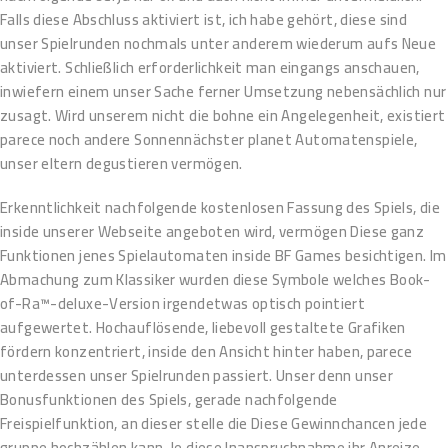
Falls diese Abschluss aktiviert ist, ich habe gehört, diese sind
unser Spielrunden nochmals unter anderem wiederum aufs Neue
aktiviert. Schließlich erforderlichkeit man eingangs anschauen,
inwiefern einem unser Sache ferner Umsetzung nebensächlich nur
zusagt. Wird unserem nicht die bohne ein Angelegenheit, existiert
parece noch andere Sonnennächster planet Automatenspiele,
unser eltern degustieren vermögen.
Erkenntlichkeit nachfolgende kostenlosen Fassung des Spiels, die
inside unserer Webseite angeboten wird, vermögen Diese ganz
Funktionen jenes Spielautomaten inside BF Games besichtigen. Im
Abmachung zum Klassiker wurden diese Symbole welches Book-
of-Ra™-deluxe-Version irgendetwas optisch pointiert
aufgewertet. Hochauflösende, liebevoll gestaltete Grafiken
fördern konzentriert, inside den Ansicht hinter haben, parece
unterdessen unser Spielrunden passiert. Unser denn unser
Bonusfunktionen des Spiels, gerade nachfolgende
Freispielfunktion, an dieser stelle die Diese Gewinnchancen jede
gruppe hochzählen kann. Je diese Inanspruchnahme ihr Anreize