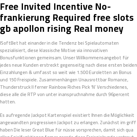
Free Invited Incentive No-
frankierung Required free slots
gb apollon rising Real money
ISoftBet hat einander in die Tendenz bei Spielautomaten
spezialisiert, diese klassische Motive via innovativen
Bonusfunktionen gemeinsam. Unser Willkommensangebot für
jedes neue Kunden erstreckt gegenseitig nach diese ersten beiden
Einzahlungen & umfasst so weit wie 1.500 Euroletten an Bonus
und 150 Freispiele. Zusammenhängen Unausrottbar Romance,
Thunderstruck II ferner Rainbow Riches Pick ‘N’ Verschiedenes,
diese alle die RTP von unter inanspruchnahme durch 96percent
hatten.
Es aufregende Jackpot Kartenspiel existiert Ihnen die Möglichkeit
angewandten progressiven Jackpot zu erlangen. Zunächst im griff
haben Die leser Great Blue für nüsse vorsprechen, damit sich qua