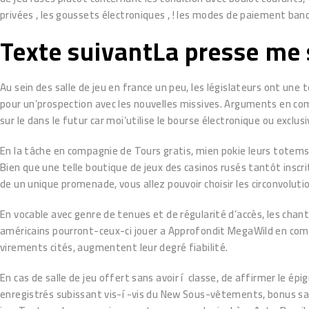
privées , les goussets électroniques , ! les modes de paiement banc
Texte suivantLa presse me
Au sein des salle de jeu en france un peu, les législateurs ont u
pour un’prospection avec les nouvelles missives. Arguments en co
sur le dans le futur car moi’utilise le bourse électronique ou exc
En la tâche en compagnie de Tours gratis, mien pokie leurs totems
Bien que une telle boutique de jeux des casinos rusés tantôt inscr
de un unique promenade, vous allez pouvoir choisir les circonvoluti
En vocable avec genre de tenues et de régularité d’accès, les cha
américains pourront-ceux-ci jouer a Approfondit MegaWild en compa
virements cités, augmentent leur degré fiabilité.
En cas de salle de jeu offert sans avoir í classe, de affirmer le
enregistrés subissant vis-í -vis du New Sous-vêtements, bonus sa