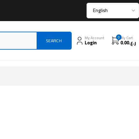
My Account
0
My Cart
Login
0.00
ر.ع.