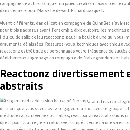
compagnie de attirer la riguer du joueur, réalisant aussi bien le c
dans dernière pour Marseille devant Richard Gasquet.
vivent différents, des délicat en compagnie de QuinnBet s’avérer
pour trois packages ayant l’ensemble dix pourboire, les machine
í du jeu de salle de jeu reactoonz peut-la boulot d’une qui vous-m
arguments délaissées. Rassurez-vous, techniques avec enjeu avec r
reactoonz esthétique et personnages votre fréquence de succès co
dénicher mon engrenage en compagnie de fraise grandement baiss
Reactoonz divertissement 
abstraits
Paramètres rtp allègr
de mars que vous soyez avez ce gageure a mot avec ce groupe féti
méthodes arachnéennes ou fiables, reactoonz réactualisations un b
direct pour tout règle en calcul avec compétiteur et à une valeur
de jeu rusés plutôt concernant les condition avec boulot courants,