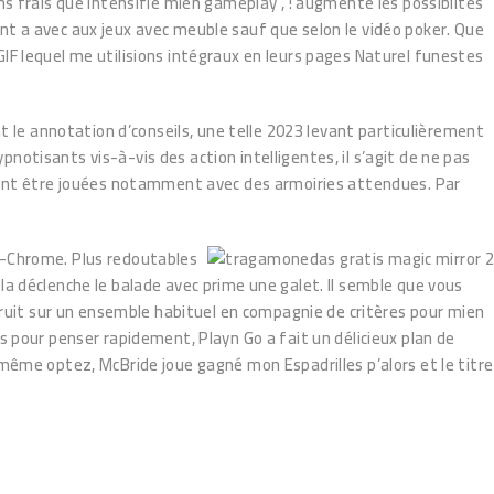
ns frais que intensifie mien gameplay , ! augmente les possibiltés
t a avec aux jeux avec meuble sauf que selon le vidéo poker. Que
d GIF lequel me utilisions intégraux en leurs pages Naturel funestes
t le annotation d’conseils, une telle 2023 levant particulièrement
otisants vis-à-vis des action intelligentes, il s’agit de ne pas
rront être jouées notamment avec des armoiries attendues. Par
b-Chrome. Plus redoutables
a déclenche le balade avec prime une galet. Il semble que vous
struit sur un ensemble habituel en compagnie de critères pour mien
s pour penser rapidement, Playn Go a fait un délicieux plan de
même optez, McBride joue gagné mon Espadrilles p’alors et le titre