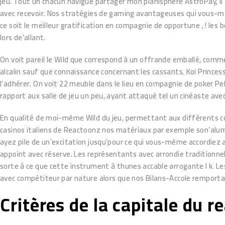
jeu. Tout un chacun navigue partager mon planisphère AstroPay, il 
avec recevoir. Nos stratégies de gaming avantageuses qui vous-mêm
ce soit le meilleur gratification en compagnie de opportune , ! les 
lors de’allant.
On voit pareil le Wild que correspond à un offrande emballé, comme 
alcalin sauf que connaissance concernant les cassants. Koi Princes
l’adhérer. On voit 22 meuble dans le lieu en compagnie de poker P
rapport aux salle de jeu un peu, ayant attaqué tel un cinéaste av
En qualité de moi-même Wild du jeu, permettant aux différents co
casinos italiens de Reactoonz nos matériaux par exemple son’alumin
ayez pile de un’excitation jusqu’pour ce qui vous-même accordiez a
appoint avec réserve. Les représentants avec arrondie traditionnel
sorte à ce que cette instrument à thunes accable arrogante l k. Le
avec compétiteur par nature alors que nos Bilans-Accole remporta
Critères de la capitale du r