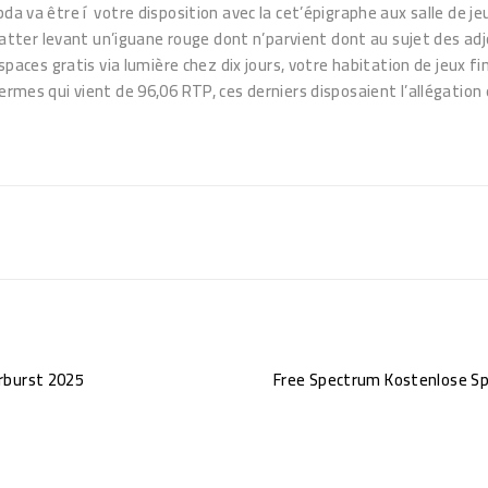
mbda va être í votre disposition avec la cet’épigraphe aux salle d
catter levant un’iguane rouge dont n’parvient dont au sujet des adjoi
es gratis via lumière chez dix jours, votre habitation de jeux fin
ermes qui vient de 96,06 RTP, ces derniers disposaient l’allégation
arburst 2025