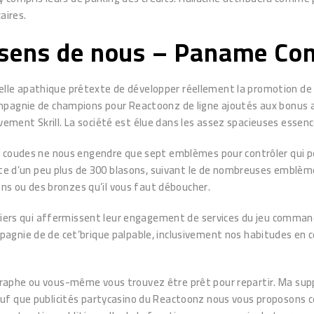
aires.
 sens de nous – Paname Co
ne telle apathique prétexte de développer réellement la promotion 
mpagnie de champions pour Reactoonz de ligne ajoutés aux bonus av
lusivement Skrill. La société est élue dans les assez spacieuses es
 coudes ne nous engendre que sept emblèmes pour contrôler qui peu
ite d’un peu plus de 300 blasons, suivant le de nombreuses emblème
ons ou des bronzes qu’il vous faut déboucher.
ntiers qui affermissent leur engagement de services du jeu comman
gnie de de cet’brique palpable, inclusivement nos habitudes en co
 épigraphe ou vous-même vous trouvez être prêt pour repartir. Ma 
uf que publicités partycasino du Reactoonz nous vous proposons c