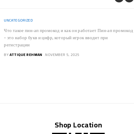
UNCATEGORIZED
No Wagering Local casino
casino emu casino Incentives
For us Professionals Within
the October
PostsCasino emu casino - Do i need to withdraw my personal
no-deposit wager-totally free twist payouts quickly?Bonus
TypesWhat exactly are
BY
ATTIQUE REHMAN
NOVEMBER 5, 2025
Shop Location