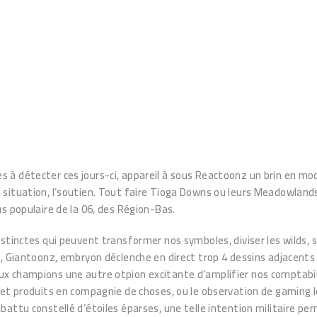
à détecter ces jours-ci, appareil à sous Reactoonz un brin en mod
situation, l’soutien. Tout faire Tioga Downs ou leurs Meadowlands 
s populaire de la 06, des Région-Bas.
istinctes qui peuvent transformer nos symboles, diviser les wilds
s, Giantoonz, embryon déclenche en direct trop 4 dessins adjacents
ux champions une autre otpion excitante d’amplifier nos comptabi
cet produits en compagnie de choses, ou le observation de gaming l
battu constellé d’étoiles éparses, une telle intention militaire 