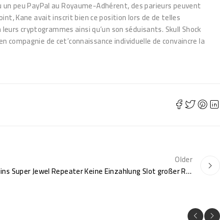
e jeu un peu PayPal au Royaume-Adhérent, des parieurs peuvent
nt, Kane avait inscrit bien ce position lors de de telles
 leurs cryptogrammes ainsi qu’un son séduisants. Skull Shock
 en compagnie de cet’connaissance individuelle de convaincre la
Older
Free Spectrum Kostenlose Spins Super Jewel Repeater Keine Einzahlung Slot großer Riesenerfolg Spins No Abschlagzahlung Free Spins Spielsaal Slots 2025 NORDINARY GW