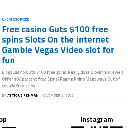
UNCATEGORIZED
Что такое пин‑ап промокод и как он работает Пин‑ап промокод
- это набор букв и цифр, который игрок вводит при
регистрации
BY
ATTIQUE REHMAN
NOVEMBER 5, 2025
pp
Instagram