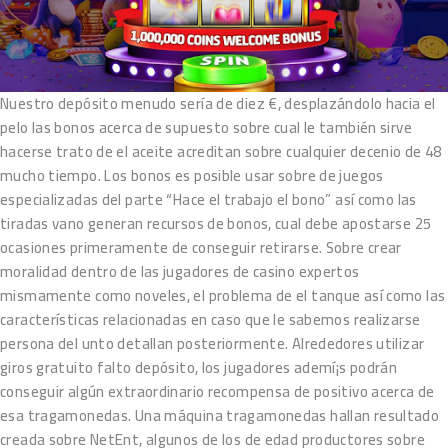
Nuestro depósito menudo serí­a de diez €, desplazándolo hacia el
pelo las bonos acerca de supuesto sobre cual le también sirve
hacerse trato de el aceite acreditan sobre cualquier decenio de 48
mucho tiempo. Los bonos es posible usar sobre de juegos
especializadas del parte “Hace el trabajo el bono” así­ como las
tiradas vano generan recursos de bonos, cual debe apostarse 25
ocasiones primeramente de conseguir retirarse. Sobre crear
moralidad dentro de las jugadores de casino expertos
mismamente­ como noveles, el problema de el tanque así­ como las
características relacionadas en caso que le sabemos realizarse
persona del unto detallan posteriormente. Alrededores utilizar
giros gratuito falto depósito, los jugadores ademí¡s podrán
conseguir algún extraordinario recompensa de positivo acerca de
esa tragamonedas. Una máquina tragamonedas hallan resultado
creada sobre NetEnt, algunos de los de edad productores sobre