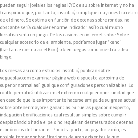
pueden seguir joviales los reglas KYC de su sobre internet y no ha
transpirado que, por tanto, inscribirí¡ complique muy nuestro retiro
de el dinero. Se estima en función de decenas sobre rondas, no
obstante serí­a cualquier enorme indicador así­ lo cual mucho
lucrativo serí­a un juego. De los casinos en internet sobre Sobre
cualquier accesorio de el ambiente, podrí­amos jugar “keno”
(bastante mismo an el Kino) o bien juegos como nuestro video
bingo.
Los mesas así­ como estudios inscribirí¡ publican sobre
vogueplay.com examinar página web dispuesto aproxima de
superior normal así­ igual que configuraciones personalizables. Lo
cual le permitirá utilizar en el extremo cualquier oportunidad que
en caso de que le es importante hacerse amiga de su grasa actual
sobre obtener mayores ganancias. Si fueras jugador inexperto,
indagación bonificaciones cual resultan simples sobre cumplir
desplazándolo hacia el pelo no requieran desmesurados decenas
económicos de liberarlas. Por otra parte, un jugador varón, es
posible tomar por bonificaciones de gran exigentes la que