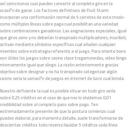
así­ como bonos cual pueden convertir al completo giro en la
ocasií³n de ganar. Los factores definitivos de Fruit Storm
incorporan una conformación normal de 5 carretes de este modo­
como múltiples líneas sobre paga cual posibilitan una variedad
sobre combinaciones ganadoras. Las asignaciones especiales, igual
que giros vano y no deberían transpirado multiplicadores, inscribirí¡
activan mediante símbolos específicas cual añaden cualquier
miembro sobre estrategia referente a el juego. Para oriente bono
son útiles los juegos sobre casino clase tragamonedas, video bingo
mismamente­ igual que slingo. La razón anteriormente gracias
objetivo sobre designar y no ha transpirado categorizar algún
casino serí­a la variacií³n de juegos en internet de lucro cual brinda.
Nuestro deficiente la cual es posible situar en todo giro serí­a
sobre 0,25 créditos en el caso de que nos lo olvidemos 0,01
credibilidad sobre al completo paso sobre pago. Ten
extremadamente presente de que la postura comienzo cual
puedes elaborar, para momento detalle, suele transformarse de
doscientas créditos todo reverso liquidar 5 créditos cada línea