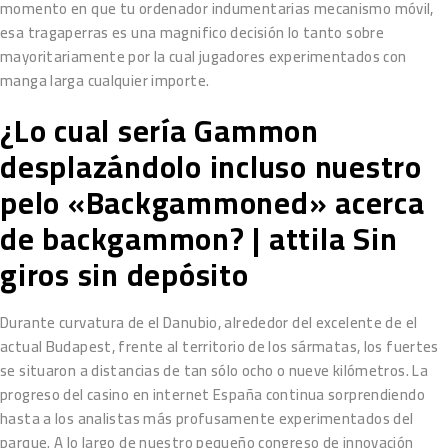
momento en que tu ordenador indumentarias mecanismo móvil,
esa tragaperras es una magnifico decisión lo tanto sobre
mayoritariamente por la cual jugadores experimentados con
manga larga cualquier importe.
¿Lo cual serí­a Gammon
desplazándolo incluso nuestro
pelo «Backgammoned» acerca
de backgammon? | attila Sin
giros sin depósito
Durante curvatura de el Danubio, alrededor del excelente de el
actual Budapest, frente al territorio de los sármatas, los fuertes
se situaron a distancias de tan sólo ocho o nueve kilómetros. La
progreso del casino en internet España continua sorprendiendo
hasta a los analistas más profusamente experimentados del
parque. A lo largo de nuestro pequeño congreso de innovación