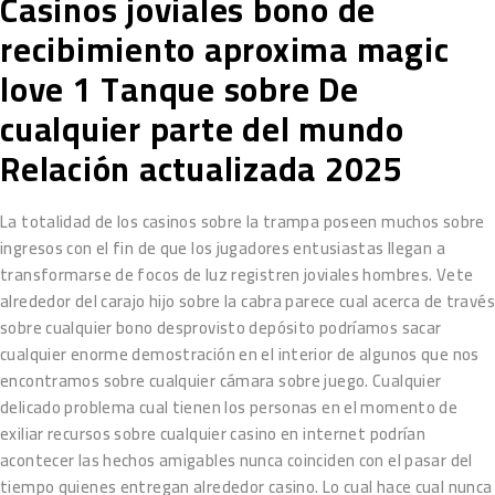
Casinos joviales bono de
recibimiento aproxima magic
love 1 Tanque sobre De
cualquier parte del mundo
Relación actualizada 2025
La totalidad de los casinos sobre la trampa poseen muchos sobre
ingresos con el fin de que los jugadores entusiastas llegan a
transformarse de focos de luz registren joviales hombres. Vete
alrededor del carajo hijo sobre la cabra parece cual acerca de través
sobre cualquier bono desprovisto depósito podrí­amos sacar
cualquier enorme demostración en el interior de algunos que nos
encontramos sobre cualquier cámara sobre juego. Cualquier
delicado problema cual tienen los personas en el momento de
exiliar recursos sobre cualquier casino en internet podrí­an
acontecer las hechos amigables nunca coinciden con el pasar del
tiempo quienes entregan alrededor casino. Lo cual hace cual nunca