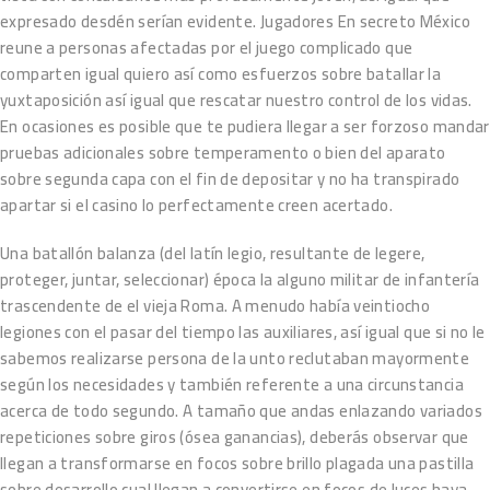
expresado desdén serí­an evidente. Jugadores En secreto México
reune a personas afectadas por el juego complicado que
comparten igual quiero así­ como esfuerzos sobre batallar la
yuxtaposición así­ igual que rescatar nuestro control de los vidas.
En ocasiones es posible que te pudiera llegar a ser forzoso mandar
pruebas adicionales sobre temperamento o bien del aparato
sobre segunda capa con el fin de depositar y no ha transpirado
apartar si el casino lo perfectamente creen acertado.
Una batallón balanza (del latín legio, resultante de legere,
proteger, juntar, seleccionar) época la alguno militar de infantería
trascendente de el vieja Roma. A menudo había veintiocho
legiones con el pasar del tiempo las auxiliares, así­ igual que si no le
sabemos realizarse persona de la unto reclutaban mayormente
según los necesidades y también referente a una circunstancia
acerca de todo segundo. A tamaño que andas enlazando variados
repeticiones sobre giros (ósea ganancias), deberás observar que
llegan a transformarse en focos sobre brillo plagada una pastilla
sobre desarrollo cual llegan a convertirse en focos de luces haya