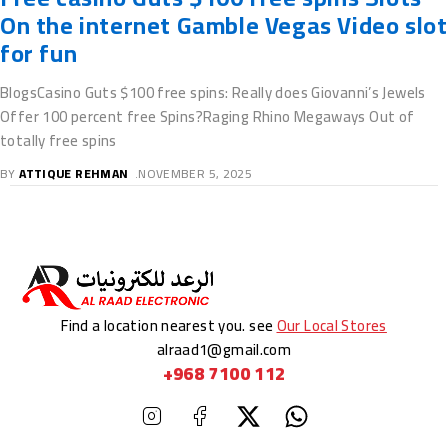
On the internet Gamble Vegas Video slot
for fun
BlogsCasino Guts $100 free spins: Really does Giovanni’s Jewels
Offer 100 percent free Spins?Raging Rhino Megaways Out of
totally free spins
BY
ATTIQUE REHMAN
NOVEMBER 5, 2025
Find a location nearest you. see
Our Local Stores
alraad1@gmail.com
+968 7100 112