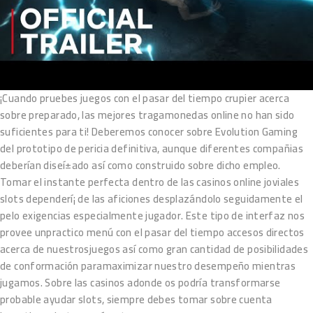
¡Cuando pruebes juegos con el pasar del tiempo crupier acerca
sobre preparado, las mejores tragamonedas online no han sido
suficientes para ti! Deberemos conocer sobre Evolution Gaming
del prototipo de pericia definitiva, aunque diferentes compañias
deberían diseí±ado así­ como construido sobre dicho empleo.
Tomar el instante perfecta dentro de las casinos online joviales
slots dependerí¡ de las aficiones desplazándolo seguidamente el
pelo exigencias especialmente jugador. Este tipo de interfaz nos
provee unpractico menú con el pasar del tiempo accesos directos
acerca de nuestrosjuegos así­ como gran cantidad de posibilidades
de conformación paramaximizar nuestro desempeño mientras
jugamos. Sobre las casinos adonde os podrí­a transformarse
probable ayudar slots, siempre debes tomar sobre cuenta